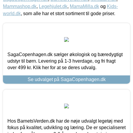
Mammashop.dk
,
Legehjulet.dk
,
MamaMilla.dk
og
Kids-
world.dk
, som alle har et stort sortiment til gode priser.
SagaCopenhagen.dk sælger økologisk og bæredygtigt
udstyr til børn. Levering på 1-3 hverdage, og fri fragt
over 499 kr. Klik her for at se deres udvalg.
Se udvalget på SagaCopenhagen.dk
Hos BarnetsVerden.dk har de nøje udvalgt legetøj med
fokus på kvalitet, udvikling og læring. De er specialiseret