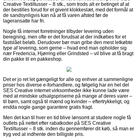
Creative Textiltusser – 8 stk., som trods alt er betinget af at
der bestilles forud for et givent klokkeslæt, med det formål at
de sandsynligvis kan nå at få varen afsted før de
lageransatte har fri.
Nogle få internet forretninger tilbyder levering uden
beregning, men ofte er det forudsat at der indkøbes for et
fastslået beløb. Derudover bør man gribe den mest letkøbte
type af levering, som gerne – hvad end man opholder sig
nær Fredericia, Hjørring eller Grindsted – vil blive at få bragt
din pakke til en pakkeshop.
Det er jo ret let gængeligt for alle og enhver at sammenligne
priser hos diverse e-forhandlere, og følgelig har en hel del
SES Creative internet virksomheder ikke kunne lade være
med at mindske udsalgspriserne på mange af deres varer –
til børn, samt også til mænd og kvinder – eftertrykkeligt, og
endda nogle gange garantere gratis fragt.
Men det kan til hver en tid blive lønsomt at studere nogle få
outlets på nettet efter rabatkoder på SES Creative
Textiltusser – 8 stk. inden du gennemfører dit køb, så man er
tryg ved at indhente den billigste pris.