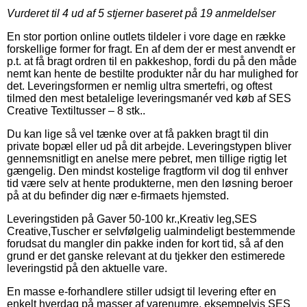
Vurderet til
4
ud af 5 stjerner baseret på
19
anmeldelser
En stor portion online outlets tildeler i vore dage en række
forskellige former for fragt. En af dem der er mest anvendt er
p.t. at få bragt ordren til en pakkeshop, fordi du på den måde
nemt kan hente de bestilte produkter når du har mulighed for
det. Leveringsformen er nemlig ultra smertefri, og oftest
tilmed den mest betalelige leveringsmanér ved køb af SES
Creative Textiltusser – 8 stk..
Du kan lige så vel tænke over at få pakken bragt til din
private bopæl eller ud på dit arbejde. Leveringstypen bliver
gennemsnitligt en anelse mere pebret, men tillige rigtig let
gængelig. Den mindst kostelige fragtform vil dog til enhver
tid være selv at hente produkterne, men den løsning beroer
på at du befinder dig nær e-firmaets hjemsted.
Leveringstiden på Gaver 50-100 kr.,Kreativ leg,SES
Creative,Tuscher er selvfølgelig ualmindeligt bestemmende
forudsat du mangler din pakke inden for kort tid, så af den
grund er det ganske relevant at du tjekker den estimerede
leveringstid på den aktuelle vare.
En masse e-forhandlere stiller udsigt til levering efter en
enkelt hverdag på masser af varenumre, eksempelvis SES