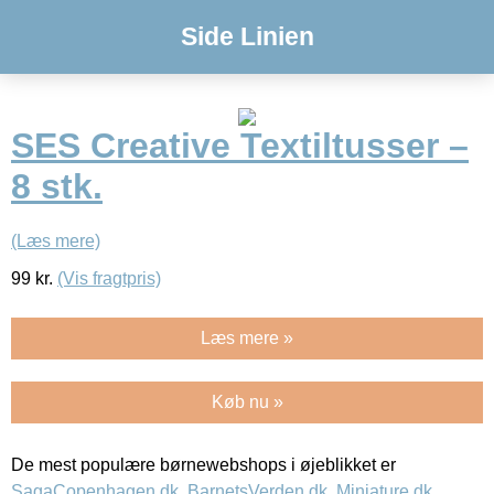
Side Linien
SES Creative Textiltusser –
8 stk.
(Læs mere)
99
kr.
(Vis fragtpris)
Læs mere »
Køb nu »
De mest populære børnewebshops i øjeblikket er
SagaCopenhagen.dk
,
BarnetsVerden.dk
,
Miniature.dk
,