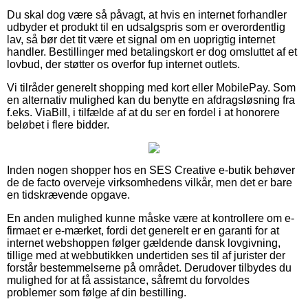
Du skal dog være så påvagt, at hvis en internet forhandler
udbyder et produkt til en udsalgspris som er overordentlig
lav, så bør det tit være et signal om en uoprigtig internet
handler. Bestillinger med betalingskort er dog omsluttet af et
lovbud, der støtter os overfor fup internet outlets.
Vi tilråder generelt shopping med kort eller MobilePay. Som
en alternativ mulighed kan du benytte en afdragsløsning fra
f.eks. ViaBill, i tilfælde af at du ser en fordel i at honorere
beløbet i flere bidder.
Inden nogen shopper hos en SES Creative e-butik behøver
de de facto overveje virksomhedens vilkår, men det er bare
en tidskrævende opgave.
En anden mulighed kunne måske være at kontrollere om e-
firmaet er e-mærket, fordi det generelt er en garanti for at
internet webshoppen følger gældende dansk lovgivning,
tillige med at webbutikken undertiden ses til af jurister der
forstår bestemmelserne på området. Derudover tilbydes du
mulighed for at få assistance, såfremt du forvoldes
problemer som følge af din bestilling.