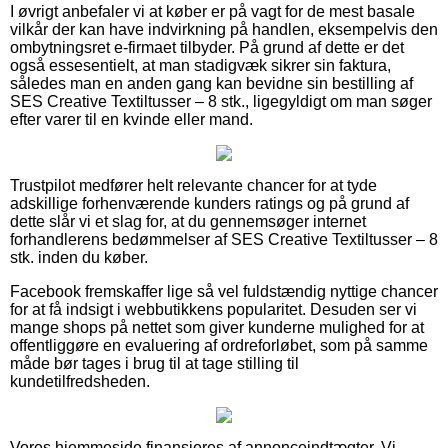
I øvrigt anbefaler vi at køber er på vagt for de mest basale
vilkår der kan have indvirkning på handlen, eksempelvis den
ombytningsret e-firmaet tilbyder. På grund af dette er det
også essesentielt, at man stadigvæk sikrer sin faktura,
således man en anden gang kan bevidne sin bestilling af
SES Creative Textiltusser – 8 stk., ligegyldigt om man søger
efter varer til en kvinde eller mand.
Trustpilot medfører helt relevante chancer for at tyde
adskillige forhenværende kunders ratings og på grund af
dette slår vi et slag for, at du gennemsøger internet
forhandlerens bedømmelser af SES Creative Textiltusser – 8
stk. inden du køber.
Facebook fremskaffer lige så vel fuldstændig nyttige chancer
for at få indsigt i webbutikkens popularitet. Desuden ser vi
mange shops på nettet som giver kunderne mulighed for at
offentliggøre en evaluering af ordreforløbet, som på samme
måde bør tages i brug til at tage stilling til
kundetilfredsheden.
Vores hjemmeside finansieres af annonceindtægter. Vi