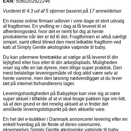
EAN:
5060202922246
Vurderet til
4.3
ud af 5 stjerner baseret på
17
anmeldelser
En masse online firmaer udlover i vore dage et stort udvalg
af fragtformer. En yndling er i dag at få leveret til et
afhentningssted, hvor det er nemt for dig at hente
produkterne når der er tid til det. Fragtformen er altså særligt
simpel, samt oftest tilmed den mest letkøbte fragtform ved
køb af Simply Gentle økologiske vatpinde til baby.
Du kan ydermere foretrække at vælge at få leveret til din
lejlighed eller hus eller til din arbejdsplads. Muligheden
viser sig ofte en tak dyrere, men tillige super praktisk. Den
mest betalelige leveringsmåde vil dog altid være selv at
hente varerne, men den løsning nødvendiggør at du lever
tæt på internet forhandlerens lager.
Leveringshastigheden på Babypleje kan vise sig at være
super aktuel i tilfælde af at vi skal bruge pakken lige om lidt,
så af den grund er det rimelig aktuelt at vi finder det
anslåede leveringstidspunkt på den aktuelle vare.
En hel del e-butikker i Danmark annoncerer levering efter en
enkelt hverdag på de fleste af deres varenumre,
eksempelvis Simply Gentle økologiske vatpinde til baby,