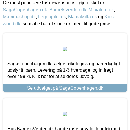
De mest populære børnewebshops i øjeblikket er
SagaCopenhagen.dk
,
BarnetsVerden.dk
,
Miniature.dk
,
Mammashop.dk
,
Legehjulet.dk
,
MamaMilla.dk
og
Kids-
world.dk
, som alle har et stort sortiment til gode priser.
SagaCopenhagen.dk sælger økologisk og bæredygtigt
udstyr til børn. Levering på 1-3 hverdage, og fri fragt
over 499 kr. Klik her for at se deres udvalg.
Se udvalget på SagaCopenhagen.dk
Hos BarnetsVerden.dk har de nøje udvalgt legetøj med