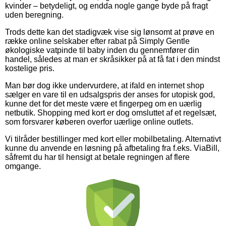
kvinder – betydeligt, og endda nogle gange byde på fragt
uden beregning.
Trods dette kan det stadigvæk vise sig lønsomt at prøve en
række online selskaber efter rabat på Simply Gentle
økologiske vatpinde til baby inden du gennemfører din
handel, således at man er skråsikker på at få fat i den mindst
kostelige pris.
Man bør dog ikke undervurdere, at ifald en internet shop
sælger en vare til en udsalgspris der anses for utopisk god,
kunne det for det meste være et fingerpeg om en uærlig
netbutik. Shopping med kort er dog omsluttet af et regelsæt,
som forsvarer køberen overfor uærlige online outlets.
Vi tilråder bestillinger med kort eller mobilbetaling. Alternativt
kunne du anvende en løsning på afbetaling fra f.eks. ViaBill,
såfremt du har til hensigt at betale regningen af flere
omgange.