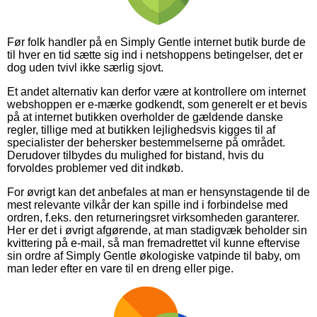
Før folk handler på en Simply Gentle internet butik burde de
til hver en tid sætte sig ind i netshoppens betingelser, det er
dog uden tvivl ikke særlig sjovt.
Et andet alternativ kan derfor være at kontrollere om internet
webshoppen er e-mærke godkendt, som generelt er et bevis
på at internet butikken overholder de gældende danske
regler, tillige med at butikken lejlighedsvis kigges til af
specialister der behersker bestemmelserne på området.
Derudover tilbydes du mulighed for bistand, hvis du
forvoldes problemer ved dit indkøb.
For øvrigt kan det anbefales at man er hensynstagende til de
mest relevante vilkår der kan spille ind i forbindelse med
ordren, f.eks. den returneringsret virksomheden garanterer.
Her er det i øvrigt afgørende, at man stadigvæk beholder sin
kvittering på e-mail, så man fremadrettet vil kunne eftervise
sin ordre af Simply Gentle økologiske vatpinde til baby, om
man leder efter en vare til en dreng eller pige.