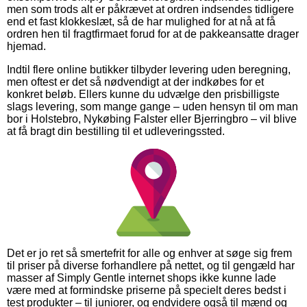
men som trods alt er påkrævet at ordren indsendes tidligere
end et fast klokkeslæt, så de har mulighed for at nå at få
ordren hen til fragtfirmaet forud for at de pakkeansatte drager
hjemad.
Indtil flere online butikker tilbyder levering uden beregning,
men oftest er det så nødvendigt at der indkøbes for et
konkret beløb. Ellers kunne du udvælge den prisbilligste
slags levering, som mange gange – uden hensyn til om man
bor i Holstebro, Nykøbing Falster eller Bjerringbro – vil blive
at få bragt din bestilling til et udleveringssted.
Det er jo ret så smertefrit for alle og enhver at søge sig frem
til priser på diverse forhandlere på nettet, og til gengæld har
masser af Simply Gentle internet shops ikke kunne lade
være med at formindske priserne på specielt deres bedst i
test produkter – til juniorer, og endvidere også til mænd og