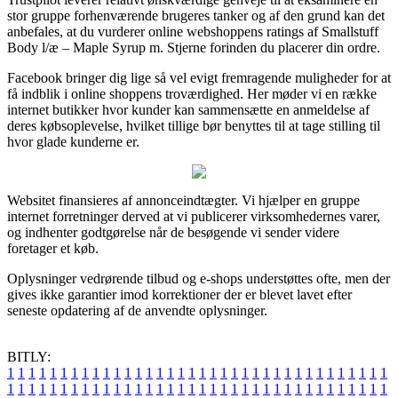
stor gruppe forhenværende brugeres tanker og af den grund kan det
anbefales, at du vurderer online webshoppens ratings af Smallstuff
Body l/æ – Maple Syrup m. Stjerne forinden du placerer din ordre.
Facebook bringer dig lige så vel evigt fremragende muligheder for at
få indblik i online shoppens troværdighed. Her møder vi en række
internet butikker hvor kunder kan sammensætte en anmeldelse af
deres købsoplevelse, hvilket tillige bør benyttes til at tage stilling til
hvor glade kunderne er.
Websitet finansieres af annonceindtægter. Vi hjælper en gruppe
internet forretninger derved at vi publicerer virksomhedernes varer,
og indhenter godtgørelse når de besøgende vi sender videre
foretager et køb.
Oplysninger vedrørende tilbud og e-shops understøttes ofte, men der
gives ikke garantier imod korrektioner der er blevet lavet efter
seneste opdatering af de anvendte oplysninger.
BITLY:
1
1
1
1
1
1
1
1
1
1
1
1
1
1
1
1
1
1
1
1
1
1
1
1
1
1
1
1
1
1
1
1
1
1
1
1
1
1
1
1
1
1
1
1
1
1
1
1
1
1
1
1
1
1
1
1
1
1
1
1
1
1
1
1
1
1
1
1
1
1
1
1