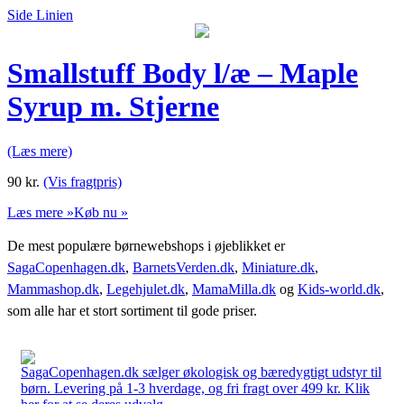
Side Linien
Smallstuff Body l/æ – Maple
Syrup m. Stjerne
(Læs mere)
90
kr.
(Vis fragtpris)
Læs mere »
Køb nu »
De mest populære børnewebshops i øjeblikket er
SagaCopenhagen.dk
,
BarnetsVerden.dk
,
Miniature.dk
,
Mammashop.dk
,
Legehjulet.dk
,
MamaMilla.dk
og
Kids-world.dk
,
som alle har et stort sortiment til gode priser.
SagaCopenhagen.dk sælger økologisk og bæredygtigt udstyr til
børn. Levering på 1-3 hverdage, og fri fragt over 499 kr. Klik