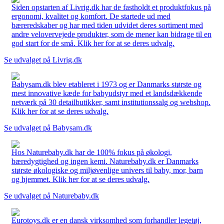
Siden opstarten af Livrig.dk har de fastholdt et produktfokus på
ergonomi, kvalitet og komfort. De startede ud med
bæreredskaber og har med tiden udvidet deres sortiment med
andre velovervejede produkter, som de mener kan bidrage til en
god start for de små. Klik her for at se deres udvalg.
Se udvalget på Livrig.dk
Babysam.dk blev etableret i 1973 og er Danmarks største og
mest innovative kæde for babyudstyr med et landsdækkende
netværk på 30 detailbutikker, samt institutionssalg og webshop.
Klik her for at se deres udvalg.
Se udvalget på Babysam.dk
Hos Naturebaby.dk har de 100% fokus på økologi,
bæredygtighed og ingen kemi. Naturebaby.dk er Danmarks
største økologiske og miljøvenlige univers til baby, mor, barn
og hjemmet. Klik her for at se deres udvalg.
Se udvalget på Naturebaby.dk
Eurotoys.dk er en dansk virksomhed som forhandler legetøj,