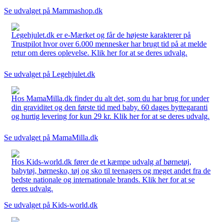
Se udvalget på Mammashop.dk
Legehjulet.dk er e-Mærket og får de højeste karakterer på
Trustpilot hvor over 6.000 mennesker har brugt tid på at melde
retur om deres oplevelse. Klik her for at se deres udvalg.
Se udvalget på Legehjulet.dk
Hos MamaMilla.dk finder du alt det, som du har brug for under
din graviditet og den første tid med baby. 60 dages byttegaranti
og hurtig levering for kun 29 kr. Klik her for at se deres udvalg.
Se udvalget på MamaMilla.dk
Hos Kids-world.dk fører de et kæmpe udvalg af børnetøj,
babytøj, børnesko, tøj og sko til teenagers og meget andet fra de
bedste nationale og internationale brands. Klik her for at se
deres udvalg.
Se udvalget på Kids-world.dk