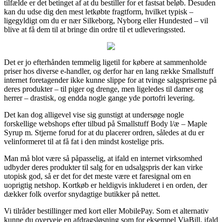
tilfælde er det betinget af at du bestiller for et fastsat beløb. Desuden
kan du udse dig den mest letkøbte fragtform, hvilket typisk –
ligegyldigt om du er nær Silkeborg, Nyborg eller Hundested – vil
blive at få dem til at bringe din ordre til et udleveringssted.
Det er jo efterhånden temmelig ligetil for købere at sammenholde
priser hos diverse e-handler, og derfor har en lang række Smallstuff
internet foretagender ikke kunne slippe for at tvinge salgspriserne på
deres produkter – til piger og drenge, men ligeledes til damer og
herrer – drastisk, og endda nogle gange yde portofri levering.
Det kan dog alligevel vise sig gunstigt at undersøge nogle
forskellige webshops efter tilbud på Smallstuff Body l/æ – Maple
Syrup m. Stjerne forud for at du placerer ordren, således at du er
velinformeret til at få fat i den mindst kostelige pris.
Man må blot være så påpasselig, at ifald en internet virksomhed
udbyder deres produkter til salg for en udsalgspris der kan virke
utopisk god, så er det for det meste være et faresignal om en
uoprigtig netshop. Kortkøb er heldigvis inkluderet i en orden, der
dækker folk overfor snydagtige butikker på nettet.
Vi tilråder bestillinger med kort eller MobilePay. Som et alternativ
kunne du overveje en afdragsløsning som for eksempel ViaBill, ifald