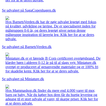
her for at se deres udvalg.
Se udvalget på SagaCopenhagen.dk
Hos BarnetsVerden.dk har de nøje udvalgt legetøj med fokus
på kvalitet, udvikling og læring. De er specialiseret inden for
målgruppen 0-6 år, og deres legetøj giver netop denne
målgruppe inspiration til lærerig leg. Klik her for at se deres
udvalg.
Se udvalget på BarnetsVerden.dk
Miniature.dk er et førende B Corp certificeret overtøjsbrand. De
klæder børn i alderen 0-12 år på til al slags vejr. Miniature.dk
overtøj er produceret af genanvendte materialer og er 100% fri
for skadelig kemi. Klik her for at se deres udvalg.
Se udvalget på Miniature.dk
Hos Mammashop.dk finder du mere end 4.000 varer til mor,
barn og baby. Når du køber hos dem får du hurtig levering og
adgang til et stort udvalg af varer, til skarpe priser. Klik her for
at se deres udvalg.