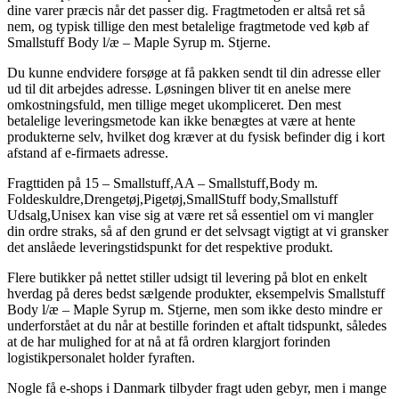
dine varer præcis når det passer dig. Fragtmetoden er altså ret så
nem, og typisk tillige den mest betalelige fragtmetode ved køb af
Smallstuff Body l/æ – Maple Syrup m. Stjerne.
Du kunne endvidere forsøge at få pakken sendt til din adresse eller
ud til dit arbejdes adresse. Løsningen bliver tit en anelse mere
omkostningsfuld, men tillige meget ukompliceret. Den mest
betalelige leveringsmetode kan ikke benægtes at være at hente
produkterne selv, hvilket dog kræver at du fysisk befinder dig i kort
afstand af e-firmaets adresse.
Fragttiden på 15 – Smallstuff,AA – Smallstuff,Body m.
Foldeskuldre,Drengetøj,Pigetøj,SmallStuff body,Smallstuff
Udsalg,Unisex kan vise sig at være ret så essentiel om vi mangler
din ordre straks, så af den grund er det selvsagt vigtigt at vi gransker
det anslåede leveringstidspunkt for det respektive produkt.
Flere butikker på nettet stiller udsigt til levering på blot en enkelt
hverdag på deres bedst sælgende produkter, eksempelvis Smallstuff
Body l/æ – Maple Syrup m. Stjerne, men som ikke desto mindre er
underforstået at du når at bestille forinden et aftalt tidspunkt, således
at de har mulighed for at nå at få ordren klargjort forinden
logistikpersonalet holder fyraften.
Nogle få e-shops i Danmark tilbyder fragt uden gebyr, men i mange