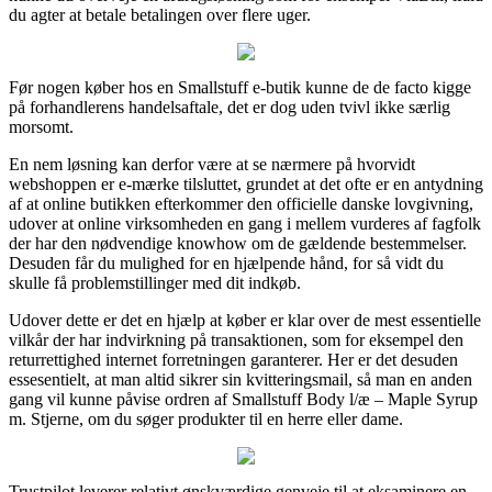
du agter at betale betalingen over flere uger.
Før nogen køber hos en Smallstuff e-butik kunne de de facto kigge
på forhandlerens handelsaftale, det er dog uden tvivl ikke særlig
morsomt.
En nem løsning kan derfor være at se nærmere på hvorvidt
webshoppen er e-mærke tilsluttet, grundet at det ofte er en antydning
af at online butikken efterkommer den officielle danske lovgivning,
udover at online virksomheden en gang i mellem vurderes af fagfolk
der har den nødvendige knowhow om de gældende bestemmelser.
Desuden får du mulighed for en hjælpende hånd, for så vidt du
skulle få problemstillinger med dit indkøb.
Udover dette er det en hjælp at køber er klar over de mest essentielle
vilkår der har indvirkning på transaktionen, som for eksempel den
returrettighed internet forretningen garanterer. Her er det desuden
essesentielt, at man altid sikrer sin kvitteringsmail, så man en anden
gang vil kunne påvise ordren af Smallstuff Body l/æ – Maple Syrup
m. Stjerne, om du søger produkter til en herre eller dame.
Trustpilot leverer relativt ønskværdige genveje til at eksaminere en