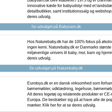
Babysam.dk blev etableret i 1973 og er Danmar
innovative kæde for babyudstyr med et landsd
detailbutikker, samt institutionssalg og webshop. 
deres udvalg.
Se udvalget på Babysam.dk
Hos Naturebaby.dk har de 100% fokus på økolo
ingen kemi. Naturebaby.dk er Danmarks største
miljøvenlige univers til baby, mor, barn og hjemme
deres udvalg.
Se udvalget på Naturebaby.dk
Eurotoys.dk er en dansk virksomhed som forhand
børnemøbler, udklædning, legehuse, børnemøble
Alt deres legetøj og relaterede produkter er CE
Europa. De bestræber sig på at have alle de p
mærker. Klik her for at se deres udvalg.