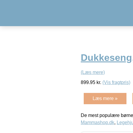
Dukkeseng,
(Læs mere)
899.95
kr.
(Vis fragtpris)
Læs mere »
De mest populære børne
Mammashop.dk
,
Legehju