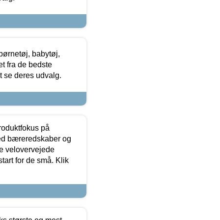
ørnetøj, babytøj,
t fra de bedste
at se deres udvalg.
produktfokus på
med bæreredskaber og
e velovervejede
tart for de små. Klik