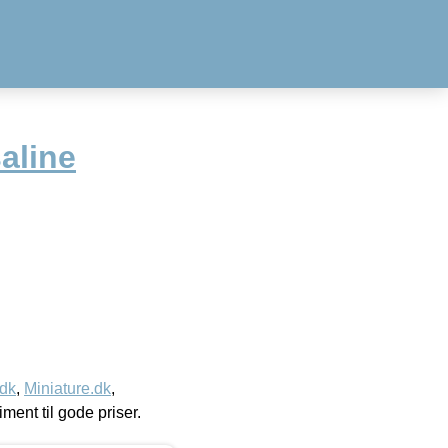
aline
.dk
,
Miniature.dk
,
timent til gode priser.