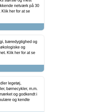
ks største og mest
ækkende netværk på 30
Klik her for at se
gi, bæredygtighed og
 økologiske og
t. Klik her for at se
ler legetøj,
r, børnecykler, m.m.
-mærket og godkendt i
opulære og kendte