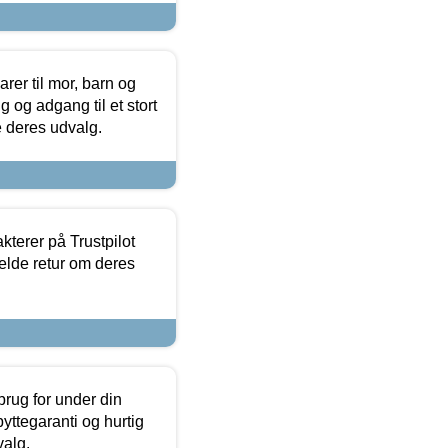
er til mor, barn og
 og adgang til et stort
se deres udvalg.
kterer på Trustpilot
elde retur om deres
brug for under din
yttegaranti og hurtig
valg.