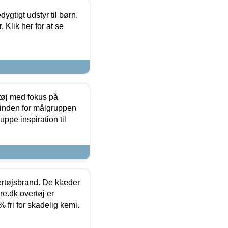
tigt udstyr til børn.
 Klik her for at se
tøj med fokus på
t inden for målgruppen
ppe inspiration til
vertøjsbrand. De klæder
ure.dk overtøj er
fri for skadelig kemi.