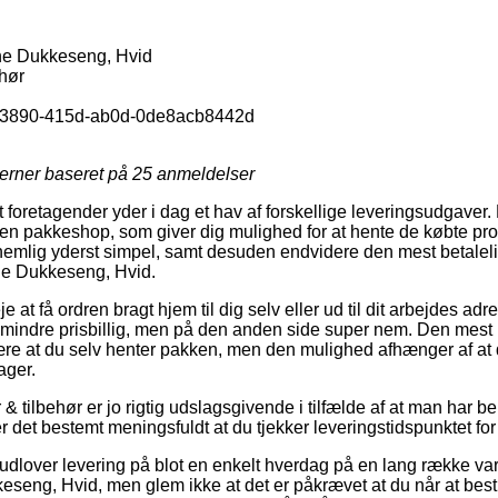
ne Dukkeseng, Hvid
hør
-3890-415d-ab0d-0de8acb8442d
jerner baseret på
25
anmeldelser
oretagender yder i dag et hav af forskellige leveringsudgaver. En
il en pakkeshop, som giver dig mulighed for at hente de købte prod
nemlig yderst simpel, samt desuden endvidere den mest betaleli
ine Dukkeseng, Hvid.
e at få ordren bragt hjem til dig selv eller ud til dit arbejdes a
k mindre prisbillig, men på den anden side super nem. Den mest b
 være at du selv henter pakken, men den mulighed afhænger af at
ager.
 tilbehør er jo rigtig udslagsgivende i tilfælde af at man har be
er det bestemt meningsfuldt at du tjekker leveringstidspunktet for
r udlover levering på blot en enkelt hverdag på en lang række 
seng, Hvid, men glem ikke at det er påkrævet at du når at bestil