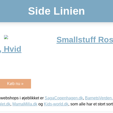
Side Linien
Smallstuff Ros
 Hvid
Køb nu »
webshops i øjeblikket er
SagaCopenhagen.dk
,
BarnetsVerden
let.dk
,
MamaMilla.dk
og
Kids-world.dk
, som alle har et stort sor