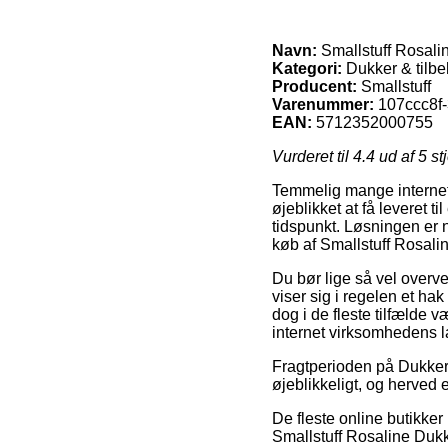
Navn:
Smallstuff Rosali
Kategori:
Dukker & tilbe
Producent:
Smallstuff
Varenummer:
107ccc8f
EAN:
5712352000755
Vurderet til
4.4
ud af 5 st
Temmelig mange internet f
øjeblikket at få leveret t
tidspunkt. Løsningen er 
køb af Smallstuff Rosal
Du bør lige så vel overvej
viser sig i regelen et ha
dog i de fleste tilfælde
internet virksomhedens l
Fragtperioden på Dukker &
øjeblikkeligt, og herved 
De fleste online butikke
Smallstuff Rosaline Dukke