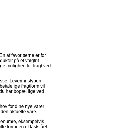
 af favoritterne er for
ukter på et valgfrit
ge mulighed for fragt ved
dresse. Leveringstypen
etalelige fragtform vil
 du har bopæl lige ved
hov for dine nye varer
 den aktuelle vare.
varenumre, eksempelvis
le forinden et fastslået