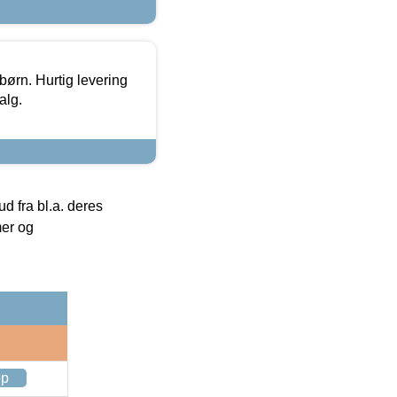
 børn. Hurtig levering
alg.
 fra bl.a. deres
mer og
op