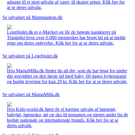
adgang til et stort udvalg af varer, til skarpe priser. Klik her for
at se deres udvalg.
Se udvalget på Mammashop.dk
Legehjulet.dk er e-Mærket og får de højeste karakterer på
Trustpilot hvor over 6.000 mennesker har brugt tid på at melde
retur om deres oplevelse. Klik her for at se deres udvalg.
Se udvalget på Legehjulet.dk
Hos MamaMilla.dk finder du alt det, som du har brug for under
din graviditet og den første tid med baby. 60 dages byttegaranti
og hurtig levering for kun 29 kr. Klik her for at se deres udvalg.
Se udvalget på MamaMilla.dk
Hos Kids-world.dk fører de et kæmpe udvalg af børnetøj,
babytøj, børnesko, tøj og sko til teenagers og meget andet fra de
bedste nationale og internationale brands. Klik her for at se
deres udvalg.