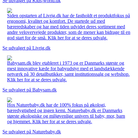
Se udvalget på Kids-world.dk
Siden opstarten af Livrig.dk har de fastholdt et produktfokus på
ergonomi, kvalitet og komfort. De startede ud med
bæreredskaber og har med tiden udvidet deres sortiment med
andre velovervejede produkter, som de mener kan bidrage til en
god start for de små. Klik her for at se deres udvalg.
Se udvalget på Livrig.dk
Babysam.dk blev etableret i 1973 og er Danmarks største og
mest innovative kæde for babyudstyr med et landsdækkende
netværk på 30 detailbutikker, samt institutionssalg og webshop.
Klik her for at se deres udvalg.
Se udvalget på Babysam.dk
Hos Naturebaby.dk har de 100% fokus på økologi,
bæredygtighed og ingen kemi. Naturebaby.dk er Danmarks
største økologiske og miljøvenlige univers til baby, mor, barn
og hjemmet. Klik her for at se deres udvalg.
Se udvalget på Naturebaby.dk