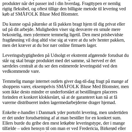
produkter når det passer ind i din hverdag. Fragttypen er nemlig
rigtig fleksibel, og oftest tillige den billigste metode til levering ved
køb af SMÅFOLK Bluse Med Blomster.
Du kunne også påtænke at få pakken bragt hjem til dig privat eller
ud på dit arbejde. Muligheden viser sig desværre en smule mere
bekostelig, men ydermere temmelig ligetil. Den mest prisbevidste
fragtløsning vil dog altid vise sig at være at du selv henter pakken,
men det kræver at du bor nær online firmaets lager.
Leveringsdygtigheden på Udsolgt er ekstremt afgørende forudsat du
står og skal bruge produktet med det samme, så herved er det
særdeles centralt at du ser den estimerede leveringstid ved den
vedkommende vare.
Temmelig mange internet outlets giver dag-til-dag fragt på mange af
shoppens varer, eksempelvis SMÅFOLK Bluse Med Blomster, men
som ikke desto mindre er underforstået at bestillingen placeres
forinden et konkret klokkeslæt, så at de garanteret kan nå at få
varerne distribueret inden lagermedarbejderne drager hjemad.
Enkelte e-handler i Danmark yder portofri levering, men undertiden
er det under forudsætning af at man bestiller for en konkret sum.
Ellers burde du gribe den mest letkøbte leveringstype, der i mange
tilfælde – uden hensyn til om man er ved Fredericia, Birkerød eller