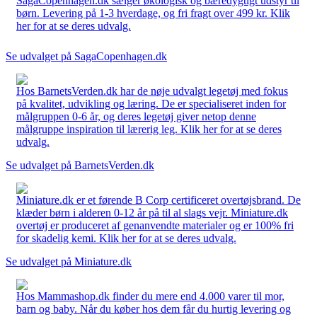
SagaCopenhagen.dk sælger økologisk og bæredygtigt udstyr til
børn. Levering på 1-3 hverdage, og fri fragt over 499 kr. Klik
her for at se deres udvalg.
Se udvalget på SagaCopenhagen.dk
Hos BarnetsVerden.dk har de nøje udvalgt legetøj med fokus
på kvalitet, udvikling og læring. De er specialiseret inden for
målgruppen 0-6 år, og deres legetøj giver netop denne
målgruppe inspiration til lærerig leg. Klik her for at se deres
udvalg.
Se udvalget på BarnetsVerden.dk
Miniature.dk er et førende B Corp certificeret overtøjsbrand. De
klæder børn i alderen 0-12 år på til al slags vejr. Miniature.dk
overtøj er produceret af genanvendte materialer og er 100% fri
for skadelig kemi. Klik her for at se deres udvalg.
Se udvalget på Miniature.dk
Hos Mammashop.dk finder du mere end 4.000 varer til mor,
barn og baby. Når du køber hos dem får du hurtig levering og