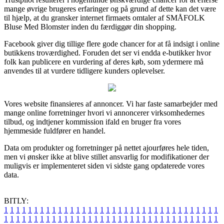
mange øvrige brugeres erfaringer og på grund af dette kan det være
til hjælp, at du gransker internet firmaets omtaler af SMÅFOLK
Bluse Med Blomster inden du færdiggør din shopping.
Facebook giver dig tillige flere gode chancer for at få indsigt i online
butikkens troværdighed. Foruden det ser vi endda e-butikker hvor
folk kan publicere en vurdering af deres køb, som ydermere må
anvendes til at vurdere tidligere kunders oplevelser.
Vores website finansieres af annoncer. Vi har faste samarbejder med
mange online forretninger hvori vi annoncerer virksomhedernes
tilbud, og indtjener kommission ifald en bruger fra vores
hjemmeside fuldfører en handel.
Data om produkter og forretninger på nettet ajourføres hele tiden,
men vi ønsker ikke at blive stillet ansvarlig for modifikationer der
muligvis er implementeret siden vi sidste gang opdaterede vores
data.
BITLY:
1
1
1
1
1
1
1
1
1
1
1
1
1
1
1
1
1
1
1
1
1
1
1
1
1
1
1
1
1
1
1
1
1
1
1
1
1
1
1
1
1
1
1
1
1
1
1
1
1
1
1
1
1
1
1
1
1
1
1
1
1
1
1
1
1
1
1
1
1
1
1
1