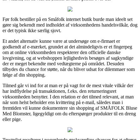
Før folk bestiller på en Småfolk internet butik burde man ideelt set
gøre sig bekendt med indholdet af virksomhedens handelsvilkår, dog
er det typisk ikke særlig sjovt.
Et andet alternativ kunne være at undersøge om e-firmaet er
godkendt af e-mærket, grundet at det almindeligvis er et fingerpeg
om at online virksomheden respekterer den officielle danske
lovgivning, og at webshoppen lejlighedsvis besøges af sagkyndige
der er meget bekendte med vedtægterne på området. Desuden
tilbydes du chance for støtte, når du bliver udsat for dilemmaer som
følge af din shopping.
Tilmed går vi ind for at man er på vagt for de mest vitale vilkår der
har indflydelse på transaktionen, f.eks. den returneringsret
virksomheden benytter. I den relation er det tilmed relevant, at man
når som helst beholder ens kvittering på e-mail, således man i
fremtiden vil kunne dokumentere sin shopping af SMÅFOLK Bluse
Med Blomster, ligegyldigt om du efterspørger produkter til en dreng
eller pige.
Trustpilot resulterer i nogenlunde ønskværdige chancer for at efterse