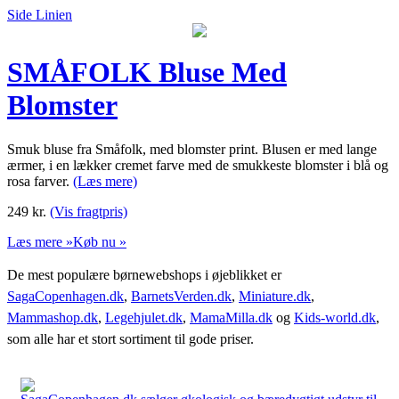
Side Linien
SMÅFOLK Bluse Med
Blomster
Smuk bluse fra Småfolk, med blomster print. Blusen er med lange
ærmer, i en lækker cremet farve med de smukkeste blomster i blå og
rosa farver.
(Læs mere)
249
kr.
(Vis fragtpris)
Læs mere »
Køb nu »
De mest populære børnewebshops i øjeblikket er
SagaCopenhagen.dk
,
BarnetsVerden.dk
,
Miniature.dk
,
Mammashop.dk
,
Legehjulet.dk
,
MamaMilla.dk
og
Kids-world.dk
,
som alle har et stort sortiment til gode priser.