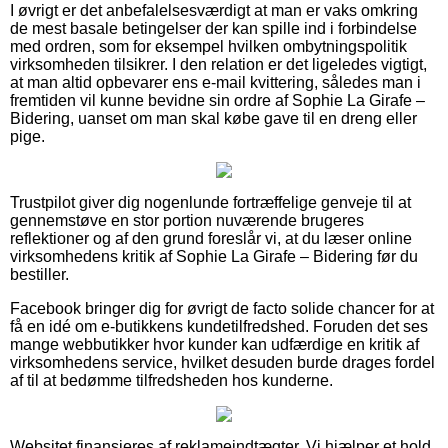
I øvrigt er det anbefalelsesværdigt at man er vaks omkring
de mest basale betingelser der kan spille ind i forbindelse
med ordren, som for eksempel hvilken ombytningspolitik
virksomheden tilsikrer. I den relation er det ligeledes vigtigt,
at man altid opbevarer ens e-mail kvittering, således man i
fremtiden vil kunne bevidne sin ordre af Sophie La Girafe –
Bidering, uanset om man skal købe gave til en dreng eller
pige.
Trustpilot giver dig nogenlunde fortræffelige genveje til at
gennemstøve en stor portion nuværende brugeres
reflektioner og af den grund foreslår vi, at du læser online
virksomhedens kritik af Sophie La Girafe – Bidering før du
bestiller.
Facebook bringer dig for øvrigt de facto solide chancer for at
få en idé om e-butikkens kundetilfredshed. Foruden det ses
mange webbutikker hvor kunder kan udfærdige en kritik af
virksomhedens service, hvilket desuden burde drages fordel
af til at bedømme tilfredsheden hos kunderne.
Websitet finansieres af reklameindtægter. Vi hjælper et hold