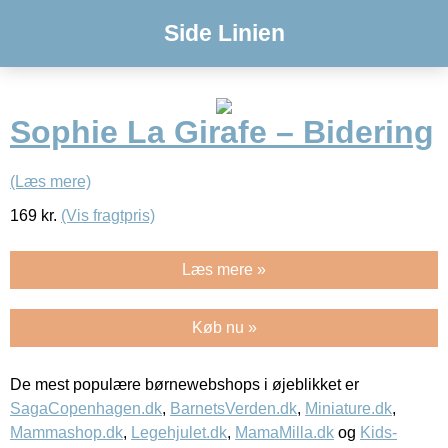
Side Linien
Sophie La Girafe – Bidering
(Læs mere)
169
kr.
(Vis fragtpris)
Læs mere »
Køb nu »
De mest populære børnewebshops i øjeblikket er
SagaCopenhagen.dk
,
BarnetsVerden.dk
,
Miniature.dk
,
Mammashop.dk
,
Legehjulet.dk
,
MamaMilla.dk
og
Kids-