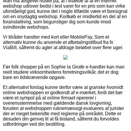
Man må alligevel huske på, at i tilfælde af at en internet
webshop udlover bedst i test varer for en pris som kan virke
uforståeligt god, kunne det i nogle tilfælde være et faresignal
om en snydagtig webshop. Kortkøb er imidlertid en del af en
foranstaltning, som begunstiger dig som kunde imod
svindlende webshops.
Vi tilråder handler med kort eller MobilePay. Som et
alternativ kunne du anvende et afbetalingstilbud fra fx
ViaBill, såfremt du agter at afdrage beløbet over flere uger.
Før folk shopper på en Sophie la Girafe e-handler kan man
reelt studere virksomhedens forretningsvilkår, det er dog
bare en tidskrævende opgave.
Et alternativt forslag kunne derfor være at granske hvorvidt
online webshoppen er godkendt af e-mærket, fordi det bør
være et sympol på at online firmaet opererer i
overensstemmelse med gældende dansk lovgivning,
foruden at webshoppen rutinemæssigt evalueres af jurister
der er meget bekendte med reglerne på området. Dette er
desuden din genvej til at få bistand, såfremt du forvoldes
udfordringer ved din bestilling.