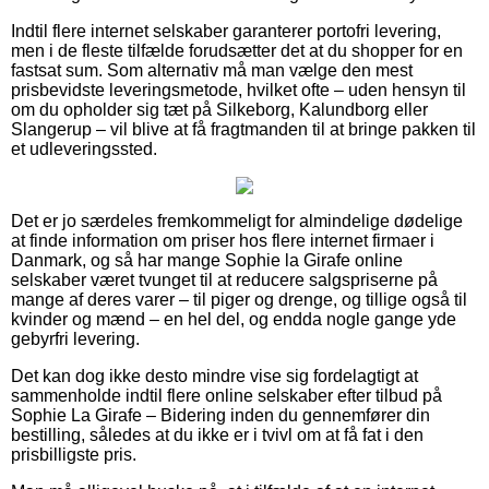
Indtil flere internet selskaber garanterer portofri levering,
men i de fleste tilfælde forudsætter det at du shopper for en
fastsat sum. Som alternativ må man vælge den mest
prisbevidste leveringsmetode, hvilket ofte – uden hensyn til
om du opholder sig tæt på Silkeborg, Kalundborg eller
Slangerup – vil blive at få fragtmanden til at bringe pakken til
et udleveringssted.
Det er jo særdeles fremkommeligt for almindelige dødelige
at finde information om priser hos flere internet firmaer i
Danmark, og så har mange Sophie la Girafe online
selskaber været tvunget til at reducere salgspriserne på
mange af deres varer – til piger og drenge, og tillige også til
kvinder og mænd – en hel del, og endda nogle gange yde
gebyrfri levering.
Det kan dog ikke desto mindre vise sig fordelagtigt at
sammenholde indtil flere online selskaber efter tilbud på
Sophie La Girafe – Bidering inden du gennemfører din
bestilling, således at du ikke er i tvivl om at få fat i den
prisbilligste pris.