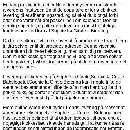
En lang række internet butikker frembyder nu om stunder
alverdens fragttyper. En af de populære er for øjeblikket
levering til et afhentningssted, og så skal du blot gå forbi
efter dine varer når det passer ind i din kalender. Den er
nemlig super let, og ofte derudover den mest betalelige
fragtmetode ved køb af Sophie La Girafe – Bidering.
Du burde alternativt tænke over at få produkterne bragt hjem
til dig selv eller til dit arbejdes adresse. Denne viser sig
undertiden lidt mere bekostelig, men samtidig ret bekvem.
Den mindst kostelige fragtløsning vil dog altid være selv at
hente pakken, hvilket dog beroer på at du er nærved internet
shoppens lager.
Leveringshastigheden på Sophie la Girafe,Sophie la Girafe
Babylegetøj,Sophie la Girafe Bidering kan i nogle tilfælde
være ret bestemmende i tilfælde af at man har brug for din
pakke fluks, og derfor er det skam aktuelt at vi studerer den
anslåede leveringstid på det pågældende produkt.
Flere online varehuse tilbyder 1 dags levering på masser af
varenumre, eksempelvis Sophie La Girafe – Bidering, men
husk at det er betinget af at ordren lægges tidligere end et
nøjagtigt klokkeslæt, så at de har udsigt til at kunne nå at få
bestillingen sendt afsted inden de lageransatte har fyraften.