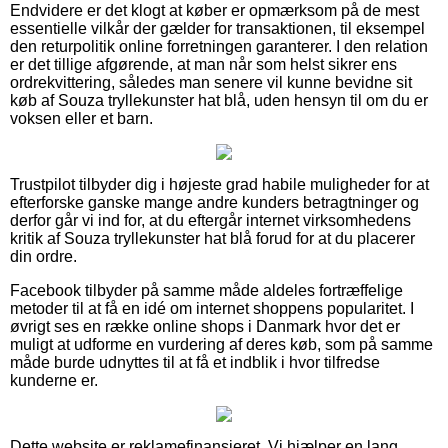
Endvidere er det klogt at køber er opmærksom på de mest
essentielle vilkår der gælder for transaktionen, til eksempel
den returpolitik online forretningen garanterer. I den relation
er det tillige afgørende, at man når som helst sikrer ens
ordrekvittering, således man senere vil kunne bevidne sit
køb af Souza tryllekunster hat blå, uden hensyn til om du er
voksen eller et barn.
Trustpilot tilbyder dig i højeste grad habile muligheder for at
efterforske ganske mange andre kunders betragtninger og
derfor går vi ind for, at du eftergår internet virksomhedens
kritik af Souza tryllekunster hat blå forud for at du placerer
din ordre.
Facebook tilbyder på samme måde aldeles fortræffelige
metoder til at få en idé om internet shoppens popularitet. I
øvrigt ses en række online shops i Danmark hvor det er
muligt at udforme en vurdering af deres køb, som på samme
måde burde udnyttes til at få et indblik i hvor tilfredse
kunderne er.
Dette website er reklamefinansieret. Vi hjælper en lang