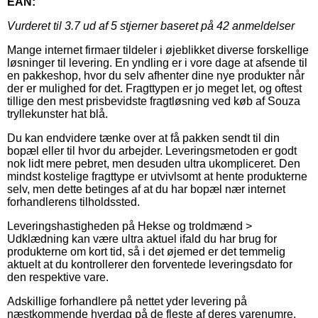
EAN:
Vurderet til
3.7
ud af 5 stjerner baseret på
42
anmeldelser
Mange internet firmaer tildeler i øjeblikket diverse forskellige
løsninger til levering. En yndling er i vore dage at afsende til
en pakkeshop, hvor du selv afhenter dine nye produkter når
der er mulighed for det. Fragttypen er jo meget let, og oftest
tillige den mest prisbevidste fragtløsning ved køb af Souza
tryllekunster hat blå.
Du kan endvidere tænke over at få pakken sendt til din
bopæl eller til hvor du arbejder. Leveringsmetoden er godt
nok lidt mere pebret, men desuden ultra ukompliceret. Den
mindst kostelige fragttype er utvivlsomt at hente produkterne
selv, men dette betinges af at du har bopæl nær internet
forhandlerens tilholdssted.
Leveringshastigheden på Hekse og troldmænd >
Udklædning kan være ultra aktuel ifald du har brug for
produkterne om kort tid, så i det øjemed er det temmelig
aktuelt at du kontrollerer den forventede leveringsdato for
den respektive vare.
Adskillige forhandlere på nettet yder levering på
næstkommende hverdag på de fleste af deres varenumre,