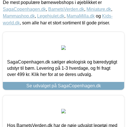
De mest populære børnewebshops i øjeblikket er
SagaCopenhagen.dk
,
BarnetsVerden.dk
,
Miniature.dk
,
Mammashop.dk
,
Legehjulet.dk
,
MamaMilla.dk
og
Kids-
world.dk
, som alle har et stort sortiment til gode priser.
SagaCopenhagen.dk sælger økologisk og bæredygtigt
udstyr til børn. Levering på 1-3 hverdage, og fri fragt
over 499 kr. Klik her for at se deres udvalg.
Se udvalget på SagaCopenhagen.dk
Hos BarnetsVerden.dk har de nøje udvalgt legetøj med