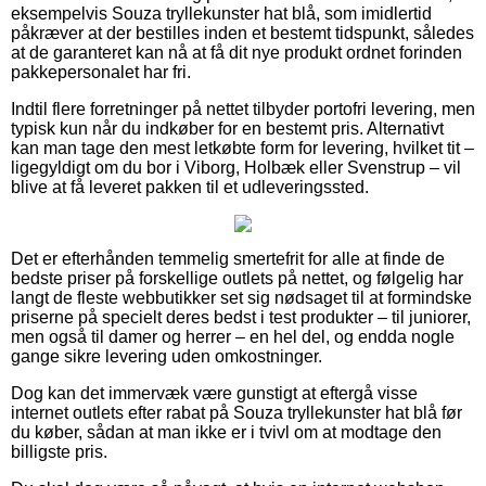
eksempelvis Souza tryllekunster hat blå, som imidlertid
påkræver at der bestilles inden et bestemt tidspunkt, således
at de garanteret kan nå at få dit nye produkt ordnet forinden
pakkepersonalet har fri.
Indtil flere forretninger på nettet tilbyder portofri levering, men
typisk kun når du indkøber for en bestemt pris. Alternativt
kan man tage den mest letkøbte form for levering, hvilket tit –
ligegyldigt om du bor i Viborg, Holbæk eller Svenstrup – vil
blive at få leveret pakken til et udleveringssted.
Det er efterhånden temmelig smertefrit for alle at finde de
bedste priser på forskellige outlets på nettet, og følgelig har
langt de fleste webbutikker set sig nødsaget til at formindske
priserne på specielt deres bedst i test produkter – til juniorer,
men også til damer og herrer – en hel del, og endda nogle
gange sikre levering uden omkostninger.
Dog kan det immervæk være gunstigt at eftergå visse
internet outlets efter rabat på Souza tryllekunster hat blå før
du køber, sådan at man ikke er i tvivl om at modtage den
billigste pris.