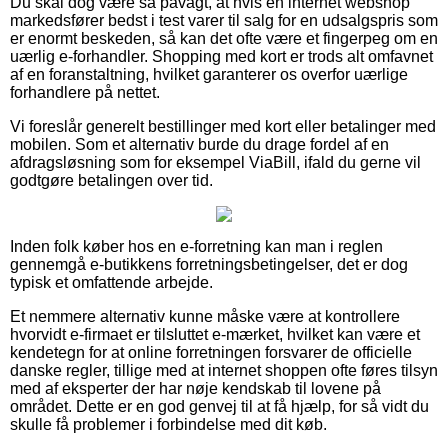
Du skal dog være så påvagt, at hvis en internet webshop
markedsfører bedst i test varer til salg for en udsalgspris som
er enormt beskeden, så kan det ofte være et fingerpeg om en
uærlig e-forhandler. Shopping med kort er trods alt omfavnet
af en foranstaltning, hvilket garanterer os overfor uærlige
forhandlere på nettet.
Vi foreslår generelt bestillinger med kort eller betalinger med
mobilen. Som et alternativ burde du drage fordel af en
afdragsløsning som for eksempel ViaBill, ifald du gerne vil
godtgøre betalingen over tid.
Inden folk køber hos en e-forretning kan man i reglen
gennemgå e-butikkens forretningsbetingelser, det er dog
typisk et omfattende arbejde.
Et nemmere alternativ kunne måske være at kontrollere
hvorvidt e-firmaet er tilsluttet e-mærket, hvilket kan være et
kendetegn for at online forretningen forsvarer de officielle
danske regler, tillige med at internet shoppen ofte føres tilsyn
med af eksperter der har nøje kendskab til lovene på
området. Dette er en god genvej til at få hjælp, for så vidt du
skulle få problemer i forbindelse med dit køb.