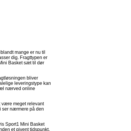
iblandt mange er nu til
passer dig. Fragttypen er
ini Basket sæt til dør
ragtløsningen bliver
lelige leveringstype kan
pæl nærved online
at være meget relevant
 vi ser nærmere på den
vis Sport1 Mini Basket
nden et givent tidspunkt,