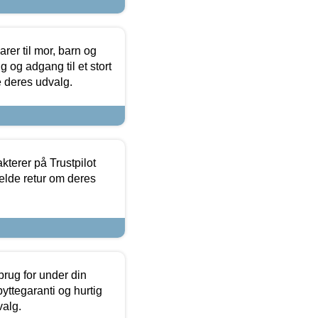
er til mor, barn og
 og adgang til et stort
se deres udvalg.
kterer på Trustpilot
elde retur om deres
brug for under din
yttegaranti og hurtig
valg.