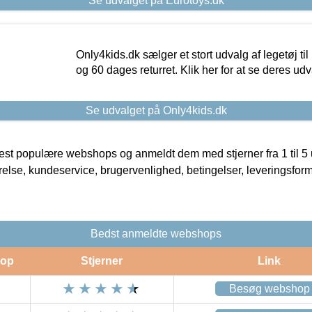
Se udvalget på Eurotoys.dk
Only4kids.dk sælger et stort udvalg af legetøj til
og 60 dages returret. Klik her for at se deres udv
Se udvalget på Only4kids.dk
t populære webshops og anmeldt dem med stjerner fra 1 til 5 ud
rrelse, kundeservice, brugervenlighed, betingelser, leveringsfor
Bedst anmeldte webshops
op
Stjerner
Link
Besøg webshop