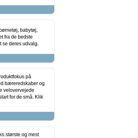
ørnetøj, babytøj,
t fra de bedste
at se deres udvalg.
produktfokus på
med bæreredskaber og
e velovervejede
tart for de små. Klik
ks største og mest