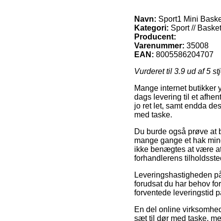
Navn:
Sport1 Mini Basket
Kategori:
Sport // Basket
Producent:
Varenummer:
35008
EAN:
8005586204707
Vurderet til
3.9
ud af 5 st
Mange internet butikker y
dags levering til et afhen
jo ret let, samt endda d
med taske.
Du burde også prøve at be
mange gange et hak mindr
ikke benægtes at være at
forhandlerens tilholdsste
Leveringshastigheden på 
forudsat du har behov for
forventede leveringstid
En del online virksomhed
sæt til dør med taske, me