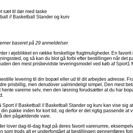
 sæt til dør med taske
ball // Basketball Stander og kurv
jerner baseret på
29
anmeldelser
der i øjeblikket en række forskellige fragtmuligheder. En favorit 
tningssted, og så kan du blot gå forbi efter bestillingen når det 
esuden den mest prisbevidste leveringsmodel ved køb af Sport1 M
stille levering til din bopæl eller ud til dit arbejdes adresse. F
e prisbillig, men derudover ualmindeligt simpel. Den mest beta
 hente varerne selv, men den løsning forudsætter at du har bo
d.
Sport // Basketball // Basketball Stander og kurv kan vise sig 
 din pakke inden for kort tid, og derfor er det rigtig passende at
 på den pågældende vare.
er lover dag-til-dag fragt på deres favorit varenumre, eksempel
n som trods alt er underforstået at bestillingen gennemføres fori