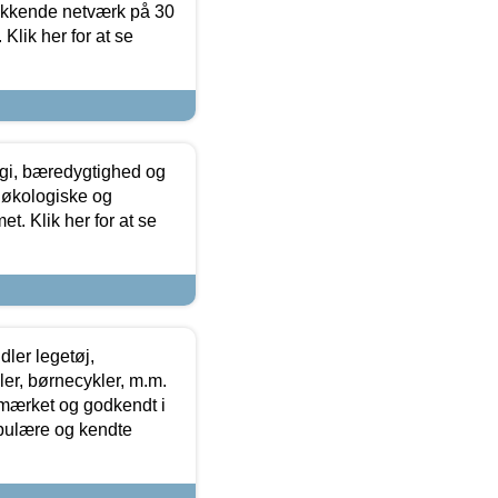
ækkende netværk på 30
Klik her for at se
gi, bæredygtighed og
 økologiske og
t. Klik her for at se
ler legetøj,
r, børnecykler, m.m.
-mærket og godkendt i
opulære og kendte