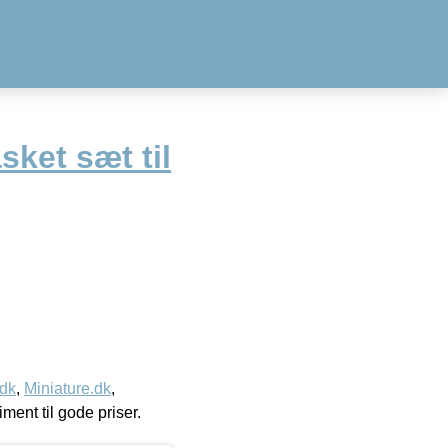
sket sæt til
.dk
,
Miniature.dk
,
timent til gode priser.