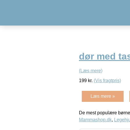
dør med ta
(Læs mere)
199
kr.
(Vis fragtpris)
Læs mere »
De mest populære børne
Mammashop.dk
,
Legehju