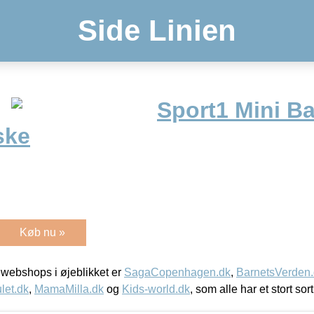
Side Linien
Sport1 Mini Ba
ske
Køb nu »
webshops i øjeblikket er
SagaCopenhagen.dk
,
BarnetsVerden
let.dk
,
MamaMilla.dk
og
Kids-world.dk
, som alle har et stort sor