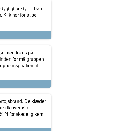
tigt udstyr til børn.
 Klik her for at se
tøj med fokus på
t inden for målgruppen
ppe inspiration til
vertøjsbrand. De klæder
ure.dk overtøj er
fri for skadelig kemi.