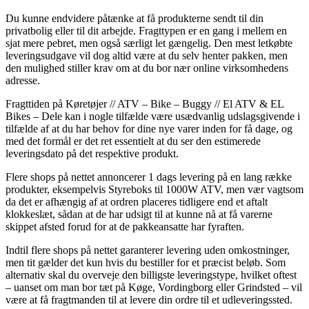
Du kunne endvidere påtænke at få produkterne sendt til din
privatbolig eller til dit arbejde. Fragttypen er en gang i mellem en
sjat mere pebret, men også særligt let gængelig. Den mest letkøbte
leveringsudgave vil dog altid være at du selv henter pakken, men
den mulighed stiller krav om at du bor nær online virksomhedens
adresse.
Fragttiden på Køretøjer // ATV – Bike – Buggy // El ATV & EL
Bikes – Dele kan i nogle tilfælde være usædvanlig udslagsgivende i
tilfælde af at du har behov for dine nye varer inden for få dage, og
med det formål er det ret essentielt at du ser den estimerede
leveringsdato på det respektive produkt.
Flere shops på nettet annoncerer 1 dags levering på en lang række
produkter, eksempelvis Styreboks til 1000W ATV, men vær vagtsom
da det er afhængig af at ordren placeres tidligere end et aftalt
klokkeslæt, sådan at de har udsigt til at kunne nå at få varerne
skippet afsted forud for at de pakkeansatte har fyraften.
Indtil flere shops på nettet garanterer levering uden omkostninger,
men tit gælder det kun hvis du bestiller for et præcist beløb. Som
alternativ skal du overveje den billigste leveringstype, hvilket oftest
– uanset om man bor tæt på Køge, Vordingborg eller Grindsted – vil
være at få fragtmanden til at levere din ordre til et udleveringssted.