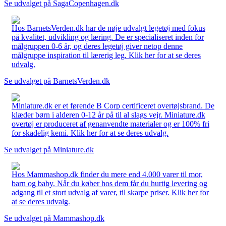
Se udvalget på SagaCopenhagen.dk
Hos BarnetsVerden.dk har de nøje udvalgt legetøj med fokus
på kvalitet, udvikling og læring. De er specialiseret inden for
målgruppen 0-6 år, og deres legetøj giver netop denne
målgruppe inspiration til lærerig leg. Klik her for at se deres
udvalg.
Se udvalget på BarnetsVerden.dk
Miniature.dk er et førende B Corp certificeret overtøjsbrand. De
klæder børn i alderen 0-12 år på til al slags vejr. Miniature.dk
overtøj er produceret af genanvendte materialer og er 100% fri
for skadelig kemi. Klik her for at se deres udvalg.
Se udvalget på Miniature.dk
Hos Mammashop.dk finder du mere end 4.000 varer til mor,
barn og baby. Når du køber hos dem får du hurtig levering og
adgang til et stort udvalg af varer, til skarpe priser. Klik her for
at se deres udvalg.
Se udvalget på Mammashop.dk