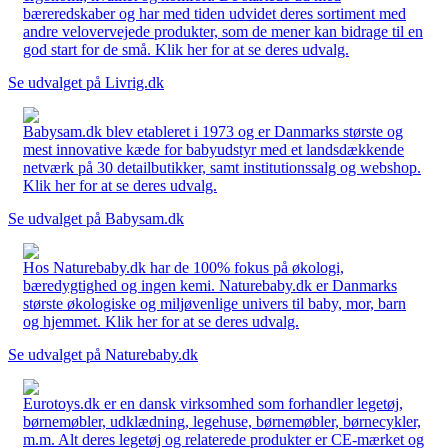
bæreredskaber og har med tiden udvidet deres sortiment med
andre velovervejede produkter, som de mener kan bidrage til en
god start for de små. Klik her for at se deres udvalg.
Se udvalget på Livrig.dk
Babysam.dk blev etableret i 1973 og er Danmarks største og
mest innovative kæde for babyudstyr med et landsdækkende
netværk på 30 detailbutikker, samt institutionssalg og webshop.
Klik her for at se deres udvalg.
Se udvalget på Babysam.dk
Hos Naturebaby.dk har de 100% fokus på økologi,
bæredygtighed og ingen kemi. Naturebaby.dk er Danmarks
største økologiske og miljøvenlige univers til baby, mor, barn
og hjemmet. Klik her for at se deres udvalg.
Se udvalget på Naturebaby.dk
Eurotoys.dk er en dansk virksomhed som forhandler legetøj,
børnemøbler, udklædning, legehuse, børnemøbler, børnecykler,
m.m. Alt deres legetøj og relaterede produkter er CE-mærket og