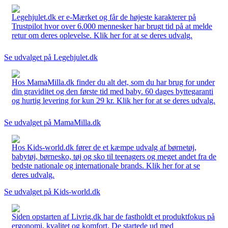
Legehjulet.dk er e-Mærket og får de højeste karakterer på
Trustpilot hvor over 6.000 mennesker har brugt tid på at melde
retur om deres oplevelse. Klik her for at se deres udvalg.
Se udvalget på Legehjulet.dk
Hos MamaMilla.dk finder du alt det, som du har brug for under
din graviditet og den første tid med baby. 60 dages byttegaranti
og hurtig levering for kun 29 kr. Klik her for at se deres udvalg.
Se udvalget på MamaMilla.dk
Hos Kids-world.dk fører de et kæmpe udvalg af børnetøj,
babytøj, børnesko, tøj og sko til teenagers og meget andet fra de
bedste nationale og internationale brands. Klik her for at se
deres udvalg.
Se udvalget på Kids-world.dk
Siden opstarten af Livrig.dk har de fastholdt et produktfokus på
ergonomi, kvalitet og komfort. De startede ud med