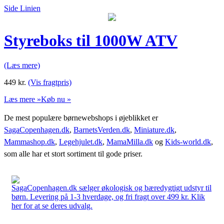
Side Linien
Styreboks til 1000W ATV
(Læs mere)
449
kr.
(Vis fragtpris)
Læs mere »
Køb nu »
De mest populære børnewebshops i øjeblikket er
SagaCopenhagen.dk
,
BarnetsVerden.dk
,
Miniature.dk
,
Mammashop.dk
,
Legehjulet.dk
,
MamaMilla.dk
og
Kids-world.dk
,
som alle har et stort sortiment til gode priser.
SagaCopenhagen.dk sælger økologisk og bæredygtigt udstyr til
børn. Levering på 1-3 hverdage, og fri fragt over 499 kr. Klik
her for at se deres udvalg.