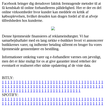
Facebook bringer dig derudover faktisk fremragende metoder til at
få kendskab til online forhandlerens pålidelighed. Her er der en del
online virksomheder hvor kunder kan meddele en kritik af
købsoplevelsen, hvilket desuden kan drages fordel af til at afveje
tilfredsheden hos kunderne.
Denne hjemmeside finansieres af reklameindtægter. Vi har
samarbejdsaftaler med en lang række e-butikker hvori vi annoncerer
butikkernes varer, og indhenter betaling såfremt en bruger fra vores
hjemmeside gennemfører en bestilling.
Informationer omkring varer og e-forhandlere værnes om jævnligt,
men det er ikke muligt for os at give garantier imod rettelser der
eventuelt er realiseret efter sidste opdatering af de viste data.
BITLY:
1
1
1
1
1
1
1
1
1
1
1
1
1
1
1
1
1
1
1
1
1
1
1
1
1
1
1
1
1
1
1
1
1
1
1
1
1
1
1
1
1
1
1
1
1
1
1
1
1
1
1
1
1
1
1
1
1
1
1
1
1
1
1
1
1
1
1
1
1
1
1
1
1
1
1
1
1
1
1
1
1
1
1
1
1
1
1
1
1
1
1
1
1
1
1
1
1
1
1
1
SPOTIFY:
1
1
1
1
1
1
1
1
1
1
1
1
1
1
1
1
1
1
1
1
1
1
1
1
1
1
1
1
1
1
1
1
1
1
1
1
1
1
1
1
1
1
1
1
1
1
1
1
1
1
1
1
1
1
1
1
1
1
1
1
1
1
1
1
1
1
1
1
1
1
1
1