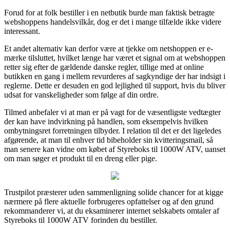
Forud for at folk bestiller i en netbutik burde man faktisk betragte
webshoppens handelsvilkår, dog er det i mange tilfælde ikke videre
interessant.
Et andet alternativ kan derfor være at tjekke om netshoppen er e-
mærke tilsluttet, hvilket længe har været et signal om at webshoppen
retter sig efter de gældende danske regler, tillige med at online
butikken en gang i mellem revurderes af sagkyndige der har indsigt i
reglerne. Dette er desuden en god lejlighed til support, hvis du bliver
udsat for vanskeligheder som følge af din ordre.
Tilmed anbefaler vi at man er på vagt for de væsentligste vedtægter
der kan have indvirkning på handlen, som eksempelvis hvilken
ombytningsret forretningen tilbyder. I relation til det er det ligeledes
afgørende, at man til enhver tid bibeholder sin kvitteringsmail, så
man senere kan vidne om købet af Styreboks til 1000W ATV, uanset
om man søger et produkt til en dreng eller pige.
Trustpilot præsterer uden sammenligning solide chancer for at kigge
nærmere på flere aktuelle forbrugeres opfattelser og af den grund
rekommanderer vi, at du eksaminerer internet selskabets omtaler af
Styreboks til 1000W ATV forinden du bestiller.