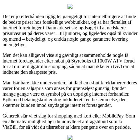
Det er jo efterhånden rigtig let gængeligt for internetbrugere at finde
de bedste priser hos forskellige webbutikker, og så har flertallet af
internet forretninger i Danmark set sig nødsaget til at nedskære
prisniveauet på deres varer – til juniorer, og ligeledes også til kvinder
og mænd – betydeligt, og endda nogle gange garantere levering
uden gebyr.
Men det kan alligevel vise sig gavnligt at sammenholde nogle få
internet foretagender efter rabat på Styreboks til 1000W ATV forud
for at du færdiggør din shopping, sådan at man ikke er i tvivl om at
indhente den skarpeste pris.
Man bør bare ikke undervurdere, at ifald en e-butik reklamerer deres
varer for en salgspris som anses for grænseløst gunstig, bør det
mange gange være et symbol på en uoprigtig internet forhandler.
Køb med betalingskort er dog inkluderet i en bestemmelse, der
skærmer kunden imod snydagtige internet foretagender.
Generelt slår vi et slag for shopping med kort eller MobilePay. Som
en alternativ mulighed bør du udnytte et afdragstilbud som fx
ViaBill, for så vidt du tilstræber at klare pengene over en periode.