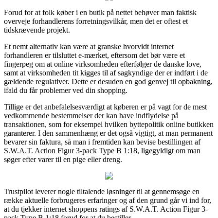
Forud for at folk køber i en butik på nettet behøver man faktisk
overveje forhandlerens forretningsvilkår, men det er oftest et
tidskrævende projekt.
Et nemt alternativ kan være at granske hvorvidt internet
forhandleren er tilsluttet e-mærket, eftersom det bør være et
fingerpeg om at online virksomheden efterfølger de danske love,
samt at virksomheden tit kigges til af sagkyndige der er indført i de
gældende regulativer. Dette er desuden en god genvej til opbakning,
ifald du får problemer ved din shopping.
Tillige er det anbefalelsesværdigt at køberen er på vagt for de mest
vedkommende bestemmelser der kan have indflydelse på
transaktionen, som for eksempel hvilken byttepolitik online butikken
garanterer. I den sammenhæng er det også vigtigt, at man permanent
bevarer sin faktura, så man i fremtiden kan bevise bestillingen af
S.W.A.T. Action Figur 3-pack Type B 1:18, ligegyldigt om man
søger efter varer til en pige eller dreng.
Trustpilot leverer nogle tiltalende løsninger til at gennemsøge en
række aktuelle forbrugeres erfaringer og af den grund går vi ind for,
at du tjekker internet shoppens ratings af S.W.A.T. Action Figur 3-
pack Type B 1:18 forud for at du bestiller.