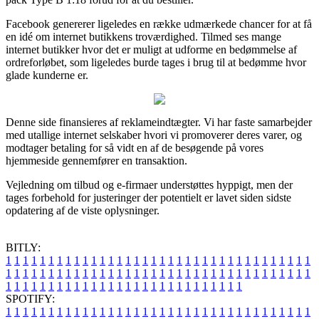
Facebook genererer ligeledes en række udmærkede chancer for at få
en idé om internet butikkens troværdighed. Tilmed ses mange
internet butikker hvor det er muligt at udforme en bedømmelse af
ordreforløbet, som ligeledes burde tages i brug til at bedømme hvor
glade kunderne er.
Denne side finansieres af reklameindtægter. Vi har faste samarbejder
med utallige internet selskaber hvori vi promoverer deres varer, og
modtager betaling for så vidt en af de besøgende på vores
hjemmeside gennemfører en transaktion.
Vejledning om tilbud og e-firmaer understøttes hyppigt, men der
tages forbehold for justeringer der potentielt er lavet siden sidste
opdatering af de viste oplysninger.
BITLY:
1
1
1
1
1
1
1
1
1
1
1
1
1
1
1
1
1
1
1
1
1
1
1
1
1
1
1
1
1
1
1
1
1
1
1
1
1
1
1
1
1
1
1
1
1
1
1
1
1
1
1
1
1
1
1
1
1
1
1
1
1
1
1
1
1
1
1
1
1
1
1
1
1
1
1
1
1
1
1
1
1
1
1
1
1
1
1
1
1
1
1
1
1
1
1
1
1
1
1
1
SPOTIFY:
1
1
1
1
1
1
1
1
1
1
1
1
1
1
1
1
1
1
1
1
1
1
1
1
1
1
1
1
1
1
1
1
1
1
1
1