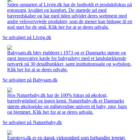
Siden opstarten af Livrig.dk har de fastholdt et produktfokus på
ergonomi, kvalitet og komfort. De startede ud med
bæreredskaber og har med tiden udvidet deres sortiment med
andre velovervejede produkter, som de mener kan bidrage til en
god start for de små. Klik her for at se deres udvalg.
Se udvalget på Livrig.dk
Babysam.dk blev etableret i 1973 og er Danmarks største og
mest innovative kæde for babyudstyr med et landsdækkende
netværk på 30 detailbutikker, samt institutionssalg og webshop.
Klik her for at se deres udvalg.
Se udvalget på Babysam.dk
Hos Naturebaby.dk har de 100% fokus på økologi,
bæredygtighed og ingen kemi. Naturebaby.dk er Danmarks
største økologiske og miljøvenlige univers til baby, mor, barn
og hjemmet. Klik her for at se deres udvalg.
Se udvalget på Naturebaby.dk
Eurotoys.dk er en dansk virksomhed som forhandler legetøj,