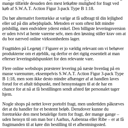
mange tilfælde desuden den mest letkøbte mulighed for fragt ved
køb af S.W.A.T. Action Figur 3-pack Type B 1:18.
Du bør alternativt foretrække at vælge at få udbragt til din lejlighed
eller ud på din arbejdsplads. Metoden er som oftest lidt mindre
prisbillig, men endvidere yderst enkel. Den billigste leveringsversion
er uden tvivl at hente varerne selv, men den løsning stiller krav om at
du bor nærved online virksomhedens lager.
Fragttiden på Legetøj // Figurer er jo vældig relevant om vi behøver
produkterne om et øjeblik, og derfor er det rigtig essentielt at man
efterser leveringstidspunktet for den relevante vare.
Flere online webshops præsterer levering på næste hverdag på en
masse varenumre, eksempelvis S.W.A.T. Action Figur 3-pack Type
B 1:18, men som ikke desto mindre afhænger af at handlen laves
forud for et aftalt tidspunkt, med hensynstagen til at de har en
chance for at nå at få bestillingen sendt afsted før personalet tager
hjem.
Nogle shops på nettet lover portofri fragt, men undertiden påkræves
det at du handler for et bestemt beløb. Derudover kunne du
foretrække den mest betalelige form for fragt, der mange gange –
uden hensyn til om man bor i Aarhus, Aabenraa eller Ribe – er at få
fragtmanden til at køre din bestilling til et afhentningssted.