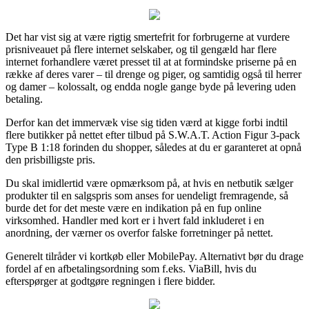
Det har vist sig at være rigtig smertefrit for forbrugerne at vurdere
prisniveauet på flere internet selskaber, og til gengæld har flere
internet forhandlere været presset til at at formindske priserne på en
række af deres varer – til drenge og piger, og samtidig også til herrer
og damer – kolossalt, og endda nogle gange byde på levering uden
betaling.
Derfor kan det immervæk vise sig tiden værd at kigge forbi indtil
flere butikker på nettet efter tilbud på S.W.A.T. Action Figur 3-pack
Type B 1:18 forinden du shopper, således at du er garanteret at opnå
den prisbilligste pris.
Du skal imidlertid være opmærksom på, at hvis en netbutik sælger
produkter til en salgspris som anses for uendeligt fremragende, så
burde det for det meste være en indikation på en fup online
virksomhed. Handler med kort er i hvert fald inkluderet i en
anordning, der værner os overfor falske forretninger på nettet.
Generelt tilråder vi kortkøb eller MobilePay. Alternativt bør du drage
fordel af en afbetalingsordning som f.eks. ViaBill, hvis du
efterspørger at godtgøre regningen i flere bidder.