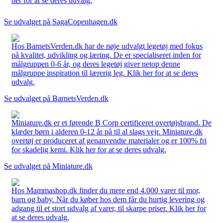
her for at se deres udvalg.
Se udvalget på SagaCopenhagen.dk
Hos BarnetsVerden.dk har de nøje udvalgt legetøj med fokus
på kvalitet, udvikling og læring. De er specialiseret inden for
målgruppen 0-6 år, og deres legetøj giver netop denne
målgruppe inspiration til lærerig leg. Klik her for at se deres
udvalg.
Se udvalget på BarnetsVerden.dk
Miniature.dk er et førende B Corp certificeret overtøjsbrand. De
klæder børn i alderen 0-12 år på til al slags vejr. Miniature.dk
overtøj er produceret af genanvendte materialer og er 100% fri
for skadelig kemi. Klik her for at se deres udvalg.
Se udvalget på Miniature.dk
Hos Mammashop.dk finder du mere end 4.000 varer til mor,
barn og baby. Når du køber hos dem får du hurtig levering og
adgang til et stort udvalg af varer, til skarpe priser. Klik her for
at se deres udvalg.