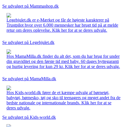
Se udvalget på Mammashop.dk
Legehjulet.dk er e-Mærket og får de højeste karakterer på
Trustpilot hvor over 6.000 mennesker har brugt tid på at melde
retur om deres oplevelse. Klik her for at se deres udvalg.
Se udvalget på Legehjulet.dk
Hos MamaMilla.dk finder du alt det, som du har brug for under
din graviditet og den første tid med baby. 60 dages byttegaranti
og hurtig levering for kun 29 kr. Klik her for at se deres udvalg.
Se udvalget på MamaMilla.dk
Hos Kids-world.dk fører de et kæmpe udvalg af børnetøj,
babytøj, børnesko, tøj og sko til teenagers og meget andet fra de
bedste nationale og internationale brands. Klik her for at se
deres udvalg.
Se udvalget på Kids-world.dk