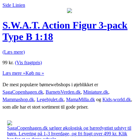
Side Linien
S.W.A.T. Action Figur 3-pack
Type B 1:18
(Læs mere)
99
kr.
(Vis fragtpris)
Læs mere »
Køb nu »
De mest populære børnewebshops i øjeblikket er
SagaCopenhagen.dk
,
BarnetsVerden.dk
,
Miniature.dk
,
Mammashop.dk
,
Legehjulet.dk
,
MamaMilla.dk
og
Kids-world.dk
,
som alle har et stort sortiment til gode priser.
SagaCopenhagen.dk sælger økologisk og bæredygtigt udstyr til
børn. Levering på 1-3 hverdage, og fri fragt over 499 kr. Klik