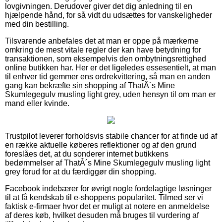
lovgivningen. Derudover giver det dig anledning til en
hjælpende hånd, for så vidt du udsættes for vanskeligheder
med din bestilling.
Tilsvarende anbefales det at man er oppe på mærkerne
omkring de mest vitale regler der kan have betydning for
transaktionen, som eksempelvis den ombytningsrettighed
online butikken har. Her er det ligeledes essesentielt, at man
til enhver tid gemmer ens ordrekvittering, så man en anden
gang kan bekræfte sin shopping af ThatÂ´s Mine
Skumlegegulv musling light grey, uden hensyn til om man er
mand eller kvinde.
Trustpilot leverer forholdsvis stabile chancer for at finde ud af
en række aktuelle køberes reflektioner og af den grund
foreslåes det, at du sonderer internet butikkens
bedømmelser af ThatÂ´s Mine Skumlegegulv musling light
grey forud for at du færdiggør din shopping.
Facebook indebærer for øvrigt nogle fordelagtige løsninger
til at få kendskab til e-shoppens popularitet. Tilmed ser vi
faktisk e-firmaer hvor det er muligt at notere en anmeldelse
af deres køb, hvilket desuden må bruges til vurdering af