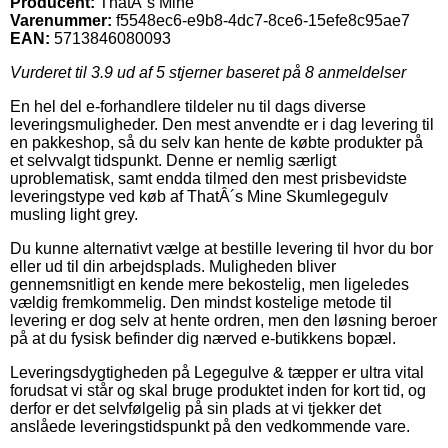
Producent:
ThatÂ´s Mine
Varenummer:
f5548ec6-e9b8-4dc7-8ce6-15efe8c95ae7
EAN:
5713846080093
Vurderet til
3.9
ud af 5 stjerner baseret på
8
anmeldelser
En hel del e-forhandlere tildeler nu til dags diverse
leveringsmuligheder. Den mest anvendte er i dag levering til
en pakkeshop, så du selv kan hente de købte produkter på
et selvvalgt tidspunkt. Denne er nemlig særligt
uproblematisk, samt endda tilmed den mest prisbevidste
leveringstype ved køb af ThatÂ´s Mine Skumlegegulv
musling light grey.
Du kunne alternativt vælge at bestille levering til hvor du bor
eller ud til din arbejdsplads. Muligheden bliver
gennemsnitligt en kende mere bekostelig, men ligeledes
vældig fremkommelig. Den mindst kostelige metode til
levering er dog selv at hente ordren, men den løsning beroer
på at du fysisk befinder dig nærved e-butikkens bopæl.
Leveringsdygtigheden på Legegulve & tæpper er ultra vital
forudsat vi står og skal bruge produktet inden for kort tid, og
derfor er det selvfølgelig på sin plads at vi tjekker det
anslåede leveringstidspunkt på den vedkommende vare.