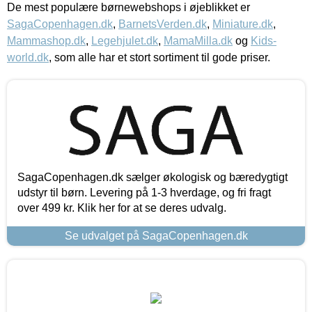
De mest populære børnewebshops i øjeblikket er
SagaCopenhagen.dk
,
BarnetsVerden.dk
,
Miniature.dk
,
Mammashop.dk
,
Legehjulet.dk
,
MamaMilla.dk
og
Kids-
world.dk
, som alle har et stort sortiment til gode priser.
SagaCopenhagen.dk sælger økologisk og bæredygtigt
udstyr til børn. Levering på 1-3 hverdage, og fri fragt
over 499 kr. Klik her for at se deres udvalg.
Se udvalget på SagaCopenhagen.dk