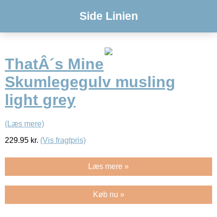
Side Linien
ThatÂ´s Mine
Skumlegegulv musling
light grey
(Læs mere)
229.95
kr.
(Vis fragtpris)
Læs mere »
Køb nu »