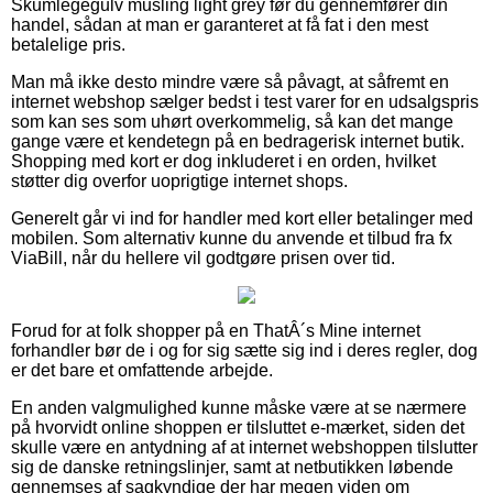
Skumlegegulv musling light grey før du gennemfører din
handel, sådan at man er garanteret at få fat i den mest
betalelige pris.
Man må ikke desto mindre være så påvagt, at såfremt en
internet webshop sælger bedst i test varer for en udsalgspris
som kan ses som uhørt overkommelig, så kan det mange
gange være et kendetegn på en bedragerisk internet butik.
Shopping med kort er dog inkluderet i en orden, hvilket
støtter dig overfor uoprigtige internet shops.
Generelt går vi ind for handler med kort eller betalinger med
mobilen. Som alternativ kunne du anvende et tilbud fra fx
ViaBill, når du hellere vil godtgøre prisen over tid.
Forud for at folk shopper på en ThatÂ´s Mine internet
forhandler bør de i og for sig sætte sig ind i deres regler, dog
er det bare et omfattende arbejde.
En anden valgmulighed kunne måske være at se nærmere
på hvorvidt online shoppen er tilsluttet e-mærket, siden det
skulle være en antydning af at internet webshoppen tilslutter
sig de danske retningslinjer, samt at netbutikken løbende
gennemses af sagkyndige der har megen viden om