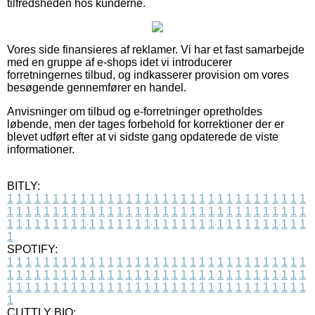
tilfredsheden hos kunderne.
Vores side finansieres af reklamer. Vi har et fast samarbejde
med en gruppe af e-shops idet vi introducerer
forretningernes tilbud, og indkasserer provision om vores
besøgende gennemfører en handel.
Anvisninger om tilbud og e-forretninger opretholdes
løbende, men der tages forbehold for korrektioner der er
blevet udført efter at vi sidste gang opdaterede de viste
informationer.
BITLY:
1
1
1
1
1
1
1
1
1
1
1
1
1
1
1
1
1
1
1
1
1
1
1
1
1
1
1
1
1
1
1
1
1
1
1
1
1
1
1
1
1
1
1
1
1
1
1
1
1
1
1
1
1
1
1
1
1
1
1
1
1
1
1
1
1
1
1
1
1
1
1
1
1
1
1
1
1
1
1
1
1
1
1
1
1
1
1
1
1
1
1
1
1
1
1
1
1
1
1
1
SPOTIFY:
1
1
1
1
1
1
1
1
1
1
1
1
1
1
1
1
1
1
1
1
1
1
1
1
1
1
1
1
1
1
1
1
1
1
1
1
1
1
1
1
1
1
1
1
1
1
1
1
1
1
1
1
1
1
1
1
1
1
1
1
1
1
1
1
1
1
1
1
1
1
1
1
1
1
1
1
1
1
1
1
1
1
1
1
1
1
1
1
1
1
1
1
1
1
1
1
1
1
1
1
CUTTLY BIO: