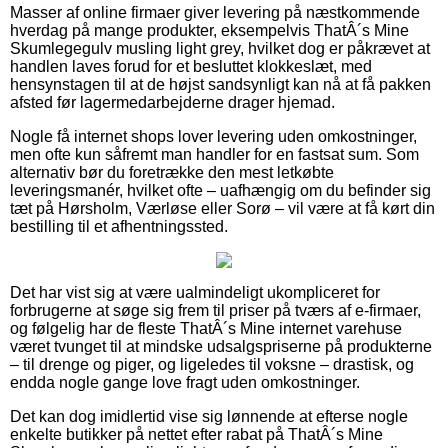
Masser af online firmaer giver levering på næstkommende
hverdag på mange produkter, eksempelvis ThatÂ´s Mine
Skumlegegulv musling light grey, hvilket dog er påkrævet at
handlen laves forud for et besluttet klokkeslæt, med
hensynstagen til at de højst sandsynligt kan nå at få pakken
afsted før lagermedarbejderne drager hjemad.
Nogle få internet shops lover levering uden omkostninger,
men ofte kun såfremt man handler for en fastsat sum. Som
alternativ bør du foretrække den mest letkøbte
leveringsmanér, hvilket ofte – uafhængig om du befinder sig
tæt på Hørsholm, Værløse eller Sorø – vil være at få kørt din
bestilling til et afhentningssted.
Det har vist sig at være ualmindeligt ukompliceret for
forbrugerne at søge sig frem til priser på tværs af e-firmaer,
og følgelig har de fleste ThatÂ´s Mine internet varehuse
været tvunget til at mindske udsalgspriserne på produkterne
– til drenge og piger, og ligeledes til voksne – drastisk, og
endda nogle gange love fragt uden omkostninger.
Det kan dog imidlertid vise sig lønnende at efterse nogle
enkelte butikker på nettet efter rabat på ThatÂ´s Mine