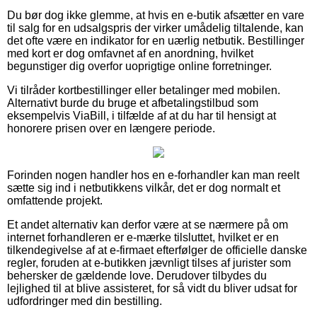
Du bør dog ikke glemme, at hvis en e-butik afsætter en vare
til salg for en udsalgspris der virker umådelig tiltalende, kan
det ofte være en indikator for en uærlig netbutik. Bestillinger
med kort er dog omfavnet af en anordning, hvilket
begunstiger dig overfor uoprigtige online forretninger.
Vi tilråder kortbestillinger eller betalinger med mobilen.
Alternativt burde du bruge et afbetalingstilbud som
eksempelvis ViaBill, i tilfælde af at du har til hensigt at
honorere prisen over en længere periode.
Forinden nogen handler hos en e-forhandler kan man reelt
sætte sig ind i netbutikkens vilkår, det er dog normalt et
omfattende projekt.
Et andet alternativ kan derfor være at se nærmere på om
internet forhandleren er e-mærke tilsluttet, hvilket er en
tilkendegivelse af at e-firmaet efterfølger de officielle danske
regler, foruden at e-butikken jævnligt tilses af jurister som
behersker de gældende love. Derudover tilbydes du
lejlighed til at blive assisteret, for så vidt du bliver udsat for
udfordringer med din bestilling.