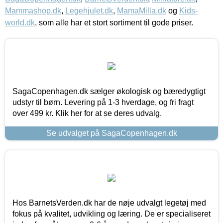
Mammashop.dk
,
Legehjulet.dk
,
MamaMilla.dk
og
Kids-
world.dk
, som alle har et stort sortiment til gode priser.
SagaCopenhagen.dk sælger økologisk og bæredygtigt
udstyr til børn. Levering på 1-3 hverdage, og fri fragt
over 499 kr. Klik her for at se deres udvalg.
Se udvalget på SagaCopenhagen.dk
Hos BarnetsVerden.dk har de nøje udvalgt legetøj med
fokus på kvalitet, udvikling og læring. De er specialiseret