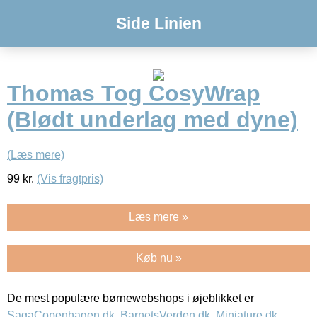
Side Linien
Thomas Tog CosyWrap
(Blødt underlag med dyne)
(Læs mere)
99
kr.
(Vis fragtpris)
Læs mere »
Køb nu »
De mest populære børnewebshops i øjeblikket er
SagaCopenhagen.dk
,
BarnetsVerden.dk
,
Miniature.dk
,