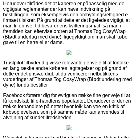
Herudover tilrådes det at køberen er påpasselig med de
vigtigste reglementer der kan have indvirkning på
bestillingen, som eksempelvis den ombytningsrettighed e-
firmaet tilsikrer. På grund af dette er det ligeledes vigtigt, at
man til enhver tid bevarer ens kvitteringsmail, så man i
fremtiden kan eftervise ordren af Thomas Tog CosyWrap
(Blødt underlag med dyne), ligegyldigt om man skal købe
gave til en herre eller dame.
Trustpilot tilbyder dig visse relevante genveje til at fortolke
en lang række andre køberes iagttagelser og på grund af
dette er det prisværdigt, at du verificerer netbutikkens
vurderinger af Thomas Tog CosyWrap (Blødt underlag med
dyne) før du bestiller.
Facebook forærer dig for øvrigt en række fine genveje til at
få kendskab til e-handlens popularitet. Derudover er der en
række forhandlere på nettet hvor folk kan ytre en kritik af
købsoplevelsen, som på samme måde kan anvendes til
afvejning af kundetilfredsheden.
Websitet er finansieret ved hjælp af annoncer. Vi har tætte