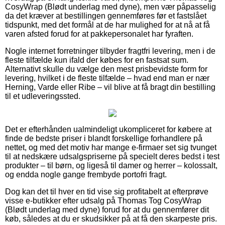
CosyWrap (Blødt underlag med dyne), men vær påpasselig
da det kræver at bestillingen gennemføres før et fastslået
tidspunkt, med det formål at de har mulighed for at nå at få
varen afsted forud for at pakkepersonalet har fyraften.
Nogle internet forretninger tilbyder fragtfri levering, men i de
fleste tilfælde kun ifald der købes for en fastsat sum.
Alternativt skulle du vælge den mest prisbevidste form for
levering, hvilket i de fleste tilfælde – hvad end man er nær
Herning, Varde eller Ribe – vil blive at få bragt din bestilling
til et udleveringssted.
Det er efterhånden ualmindeligt ukompliceret for købere at
finde de bedste priser i blandt forskellige forhandlere på
nettet, og med det motiv har mange e-firmaer set sig tvunget
til at nedskære udsalgspriserne på specielt deres bedst i test
produkter – til børn, og ligeså til damer og herrer – kolossalt,
og endda nogle gange frembyde portofri fragt.
Dog kan det til hver en tid vise sig profitabelt at efterprøve
visse e-butikker efter udsalg på Thomas Tog CosyWrap
(Blødt underlag med dyne) forud for at du gennemfører dit
køb, således at du er skudsikker på at få den skarpeste pris.