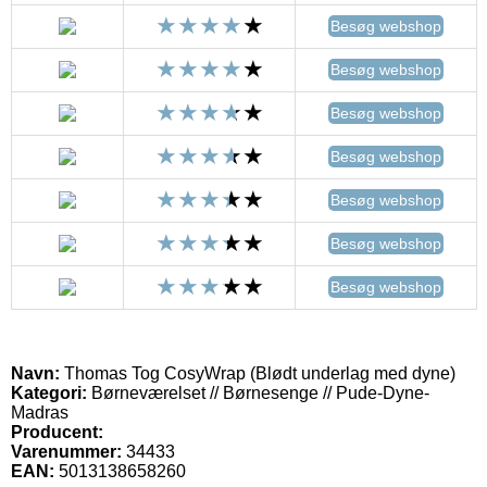
Besøg webshop
Besøg webshop
Besøg webshop
Besøg webshop
Besøg webshop
Besøg webshop
Besøg webshop
Navn:
Thomas Tog CosyWrap (Blødt underlag med dyne)
Kategori:
Børneværelset // Børnesenge // Pude-Dyne-
Madras
Producent:
Varenummer:
34433
EAN:
5013138658260