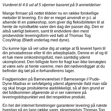
Vurderet til
4.6
ud af 5 stjerner baseret på
9
anmeldelser
Mange firmaer på nettet tildeler nu en række forskellige
metoder til levering. En der er meget anvendt er p.t. at
afsende til en pakkeshop, som giver dig fleksibiliteten til at
hente de nyindkøbte varer den dag der passer dig. Den er
altså særligt bekvem, samt tit endvidere den mest
prisbevidste leveringsform ved køb af Thomas Tog
CosyWrap (Blødt underlag med dyne).
Du kunne lige så vel udse dig at vælge at få leveret hjem til
din privatadresse eller til din arbejdsplads. Denne er af og til
et hak mere omkostningsfuld, men samtidig yderst
ukompliceret. Den billigste form for fragt kan ikke benægtes
at være selv at hente varerne, men det nødvendiggør at du
befinder dig tæt på e-forhandlerens lager.
Fragtperioden på Børneværelset // Børnesenge // Pude-
Dyne-Madras er selvfølgelig yderst afgørende ifald man står
og skal bruge produkterne øjeblikkeligt, så af den grund er
det fuldkommen afgørende at vi ser nærmere på
leveringstidspunktet ved det respektive produkt.
En hel del internet forretninger garanterer levering på næste
hverdag på en lang række varer, eksempelvis Thomas Tog