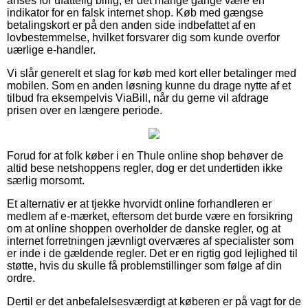
anses for ufattelig billig, er det mange gange være en
indikator for en falsk internet shop. Køb med gængse
betalingskort er på den anden side indbefattet af en
lovbestemmelse, hvilket forsvarer dig som kunde overfor
uærlige e-handler.
Vi slår generelt et slag for køb med kort eller betalinger med
mobilen. Som en anden løsning kunne du drage nytte af et
tilbud fra eksempelvis ViaBill, når du gerne vil afdrage
prisen over en længere periode.
Forud for at folk køber i en Thule online shop behøver de
altid bese netshoppens regler, dog er det undertiden ikke
særlig morsomt.
Et alternativ er at tjekke hvorvidt online forhandleren er
medlem af e-mærket, eftersom det burde være en forsikring
om at online shoppen overholder de danske regler, og at
internet forretningen jævnligt overværes af specialister som
er inde i de gældende regler. Det er en rigtig god lejlighed til
støtte, hvis du skulle få problemstillinger som følge af din
ordre.
Dertil er det anbefalelsesværdigt at køberen er på vagt for de