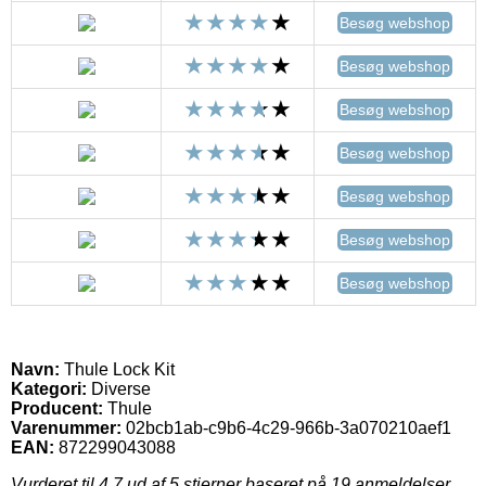
Besøg webshop
Besøg webshop
Besøg webshop
Besøg webshop
Besøg webshop
Besøg webshop
Besøg webshop
Navn:
Thule Lock Kit
Kategori:
Diverse
Producent:
Thule
Varenummer:
02bcb1ab-c9b6-4c29-966b-3a070210aef1
EAN:
872299043088
Vurderet til
4.7
ud af 5 stjerner baseret på
19
anmeldelser