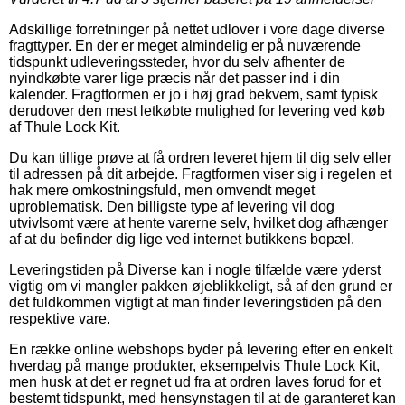
Adskillige forretninger på nettet udlover i vore dage diverse
fragttyper. En der er meget almindelig er på nuværende
tidspunkt udleveringssteder, hvor du selv afhenter de
nyindkøbte varer lige præcis når det passer ind i din
kalender. Fragtformen er jo i høj grad bekvem, samt typisk
derudover den mest letkøbte mulighed for levering ved køb
af Thule Lock Kit.
Du kan tillige prøve at få ordren leveret hjem til dig selv eller
til adressen på dit arbejde. Fragtformen viser sig i regelen et
hak mere omkostningsfuld, men omvendt meget
uproblematisk. Den billigste type af levering vil dog
utvivlsomt være at hente varerne selv, hvilket dog afhænger
af at du befinder dig lige ved internet butikkens bopæl.
Leveringstiden på Diverse kan i nogle tilfælde være yderst
vigtig om vi mangler pakken øjeblikkeligt, så af den grund er
det fuldkommen vigtigt at man finder leveringstiden på den
respektive vare.
En række online webshops byder på levering efter en enkelt
hverdag på mange produkter, eksempelvis Thule Lock Kit,
men husk at det er regnet ud fra at ordren laves forud for et
bestemt tidspunkt, med hensynstagen til at de garanteret kan