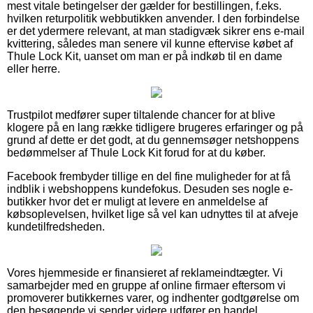
mest vitale betingelser der gælder for bestillingen, f.eks.
hvilken returpolitik webbutikken anvender. I den forbindelse
er det ydermere relevant, at man stadigvæk sikrer ens e-mail
kvittering, således man senere vil kunne eftervise købet af
Thule Lock Kit, uanset om man er på indkøb til en dame
eller herre.
Trustpilot medfører super tiltalende chancer for at blive
klogere på en lang række tidligere brugeres erfaringer og på
grund af dette er det godt, at du gennemsøger netshoppens
bedømmelser af Thule Lock Kit forud for at du køber.
Facebook frembyder tillige en del fine muligheder for at få
indblik i webshoppens kundefokus. Desuden ses nogle e-
butikker hvor det er muligt at levere en anmeldelse af
købsoplevelsen, hvilket lige så vel kan udnyttes til at afveje
kundetilfredsheden.
Vores hjemmeside er finansieret af reklameindtægter. Vi
samarbejder med en gruppe af online firmaer eftersom vi
promoverer butikkernes varer, og indhenter godtgørelse om
den besøgende vi sender videre udfører en handel.