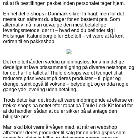
nå at få bestillingen pakket inden personalet tager hjem.
En hel del e-shops i Danmark sikrer fri fragt, men for det
meste kun såfremt du aftager for en bestemt pris. Som
alternativ må man udvælge den mest betalelige
leveringsmetode, der tit – hvad end du befinder sig i
Helsingør, Kalundborg eller Ebeltoft – vil være at få kørt
ordren til en pakkeshop.
Det er efterhånden vældig gnidningsløst for almindelige
dødelige at lave prissammenligning på diverse netshops, og
for det har flertallet af Thule e-shops været tvunget til at
reducere prisniveauet på deres produkter – til piger og
drenge, samt også til voksne – betydeligt, og endda nogle
gange yde levering uden betaling.
Trods dette kan det trods alt være indbringende at efterse en
række shops på nettet efter rabat på Thule Lock Kit forud for
at du handler, sådan at du er sikker på at antage den
billigste pris.
Man skal blot være årvågen med, at når en webshop
afhænder deres produkter til salg for en udsalgspris som