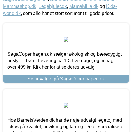
Mammashop.dk
,
Legehjulet.dk
,
MamaMilla.dk
og
Kids-
world.dk
, som alle har et stort sortiment til gode priser.
SagaCopenhagen.dk sælger økologisk og bæredygtigt
udstyr til børn. Levering på 1-3 hverdage, og fri fragt
over 499 kr. Klik her for at se deres udvalg.
Se udvalget på SagaCopenhagen.dk
Hos BarnetsVerden.dk har de nøje udvalgt legetøj med
fokus på kvalitet, udvikling og læring. De er specialiseret