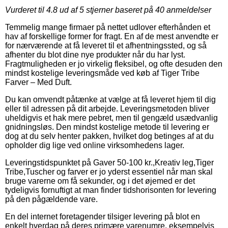
Vurderet til
4.8
ud af 5 stjerner baseret på
40
anmeldelser
Temmelig mange firmaer på nettet udlover efterhånden et
hav af forskellige former for fragt. En af de mest anvendte er
for nærværende at få leveret til et afhentningssted, og så
afhenter du blot dine nye produkter når du har lyst.
Fragtmuligheden er jo virkelig fleksibel, og ofte desuden den
mindst kostelige leveringsmåde ved køb af Tiger Tribe
Farver – Med Duft.
Du kan omvendt påtænke at vælge at få leveret hjem til dig
eller til adressen på dit arbejde. Leveringsmetoden bliver
uheldigvis et hak mere pebret, men til gengæld usædvanlig
gnidningsløs. Den mindst kostelige metode til levering er
dog at du selv henter pakken, hvilket dog betinges af at du
opholder dig lige ved online virksomhedens lager.
Leveringstidspunktet på Gaver 50-100 kr.,Kreativ leg,Tiger
Tribe,Tuscher og farver er jo yderst essentiel når man skal
bruge varerne om få sekunder, og i det øjemed er det
tydeligvis fornuftigt at man finder tidshorisonten for levering
på den pågældende vare.
En del internet foretagender tilsiger levering på blot en
enkelt hverdag på deres primære varenumre, eksempelvis