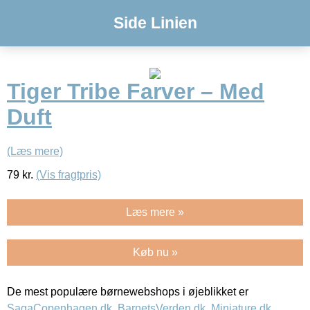
Side Linien
Tiger Tribe Farver – Med
Duft
(Læs mere)
79
kr.
(Vis fragtpris)
Læs mere »
Køb nu »
De mest populære børnewebshops i øjeblikket er
SagaCopenhagen.dk
,
BarnetsVerden.dk
,
Miniature.dk
,