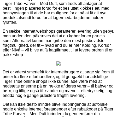
Tiger Tribe Farver – Med Duft, som trods alt antager at
bestillingen placeres forud for et besluttet klokkeslæt, med
hensynstagen til at de har mulighed for at nå at få dit nye
produkt afsendt forud for at lagermedarbejderne holder
fyraften.
En række internet webshops garanterer levering uden gebyr,
men undertiden påkræves det at du køber for en præcis
sum. Alternativt kunne man gribe den mest prisbevidste
fragtmulighed, der tit – hvad end du er nær Kolding, Korsør
eller Nivå – vil blive at få fragtfirmaet til at levere ordren til en
pakkeshop.
Det er yderst smertefrit for internetbrugere at søge sig frem til
priser fra flere e-forhandlere, og til gengæld har adskillige
Tiger Tribe online shops ikke kunne lade være med at
nedsætte priserne på en række af deres varer – til babyer og
børn, og tillige også til kvinder og mænd – eftertrykkeligt, og
endda nogle gange præstere fragtfri levering.
Det kan ikke desto mindre blive indbringende at udforske
nogle enkelte internet foretagender efter rabatkoder på Tiger
Tribe Farver – Med Duft forinden du gennemfører din