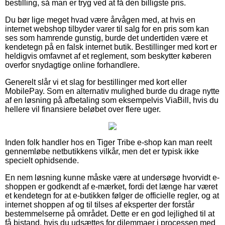
bestilling, så man er tryg ved at få den billigste pris.
Du bør lige meget hvad være årvågen med, at hvis en
internet webshop tilbyder varer til salg for en pris som kan
ses som hamrende gunstig, burde det undertiden være et
kendetegn på en falsk internet butik. Bestillinger med kort er
heldigvis omfavnet af et reglement, som beskytter køberen
overfor snydagtige online forhandlere.
Generelt slår vi et slag for bestillinger med kort eller
MobilePay. Som en alternativ mulighed burde du drage nytte
af en løsning på afbetaling som eksempelvis ViaBill, hvis du
hellere vil finansiere beløbet over flere uger.
Inden folk handler hos en Tiger Tribe e-shop kan man reelt
gennemløbe netbutikkens vilkår, men det er typisk ikke
specielt ophidsende.
En nem løsning kunne måske være at undersøge hvorvidt e-
shoppen er godkendt af e-mærket, fordi det længe har været
et kendetegn for at e-butikken følger de officielle regler, og at
internet shoppen af og til tilses af eksperter der forstår
bestemmelserne på området. Dette er en god lejlighed til at
få bistand, hvis du udsættes for dilemmaer i processen med