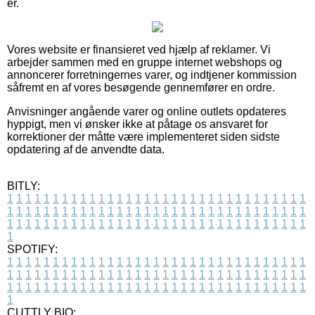
er.
Vores website er finansieret ved hjælp af reklamer. Vi
arbejder sammen med en gruppe internet webshops og
annoncerer forretningernes varer, og indtjener kommission
såfremt en af vores besøgende gennemfører en ordre.
Anvisninger angående varer og online outlets opdateres
hyppigt, men vi ønsker ikke at påtage os ansvaret for
korrektioner der måtte være implementeret siden sidste
opdatering af de anvendte data.
BITLY:
1
1
1
1
1
1
1
1
1
1
1
1
1
1
1
1
1
1
1
1
1
1
1
1
1
1
1
1
1
1
1
1
1
1
1
1
1
1
1
1
1
1
1
1
1
1
1
1
1
1
1
1
1
1
1
1
1
1
1
1
1
1
1
1
1
1
1
1
1
1
1
1
1
1
1
1
1
1
1
1
1
1
1
1
1
1
1
1
1
1
1
1
1
1
1
1
1
1
1
1
SPOTIFY:
1
1
1
1
1
1
1
1
1
1
1
1
1
1
1
1
1
1
1
1
1
1
1
1
1
1
1
1
1
1
1
1
1
1
1
1
1
1
1
1
1
1
1
1
1
1
1
1
1
1
1
1
1
1
1
1
1
1
1
1
1
1
1
1
1
1
1
1
1
1
1
1
1
1
1
1
1
1
1
1
1
1
1
1
1
1
1
1
1
1
1
1
1
1
1
1
1
1
1
1
CUTTLY BIO: