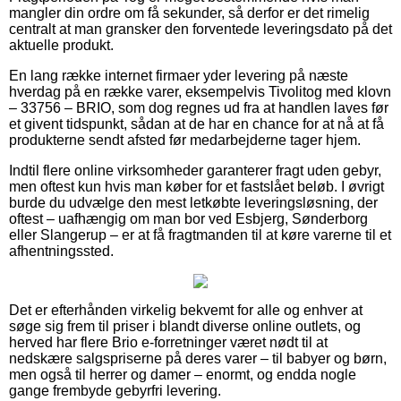
mangler din ordre om få sekunder, så derfor er det rimelig
centralt at man gransker den forventede leveringsdato på det
aktuelle produkt.
En lang række internet firmaer yder levering på næste
hverdag på en række varer, eksempelvis Tivolitog med klovn
– 33756 – BRIO, som dog regnes ud fra at handlen laves før
et givent tidspunkt, sådan at de har en chance for at nå at få
produkterne sendt afsted før medarbejderne tager hjem.
Indtil flere online virksomheder garanterer fragt uden gebyr,
men oftest kun hvis man køber for et fastslået beløb. I øvrigt
burde du udvælge den mest letkøbte leveringsløsning, der
oftest – uafhængig om man bor ved Esbjerg, Sønderborg
eller Slangerup – er at få fragtmanden til at køre varerne til et
afhentningssted.
Det er efterhånden virkelig bekvemt for alle og enhver at
søge sig frem til priser i blandt diverse online outlets, og
herved har flere Brio e-forretninger været nødt til at
nedskære salgspriserne på deres varer – til babyer og børn,
men også til herrer og damer – enormt, og endda nogle
gange frembyde gebyrfri levering.