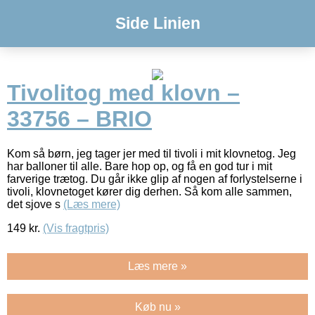
Side Linien
Tivolitog med klovn –
33756 – BRIO
Kom så børn, jeg tager jer med til tivoli i mit klovnetog. Jeg
har balloner til alle. Bare hop op, og få en god tur i mit
farverige trætog. Du går ikke glip af nogen af forlystelserne i
tivoli, klovnetoget kører dig derhen. Så kom alle sammen,
det sjove s
(Læs mere)
149
kr.
(Vis fragtpris)
Læs mere »
Køb nu »