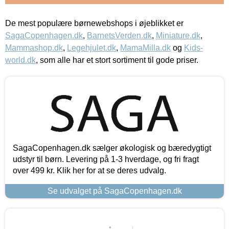
De mest populære børnewebshops i øjeblikket er
SagaCopenhagen.dk
,
BarnetsVerden.dk
,
Miniature.dk
,
Mammashop.dk
,
Legehjulet.dk
,
MamaMilla.dk
og
Kids-
world.dk
, som alle har et stort sortiment til gode priser.
SagaCopenhagen.dk sælger økologisk og bæredygtigt
udstyr til børn. Levering på 1-3 hverdage, og fri fragt
over 499 kr. Klik her for at se deres udvalg.
Se udvalget på SagaCopenhagen.dk