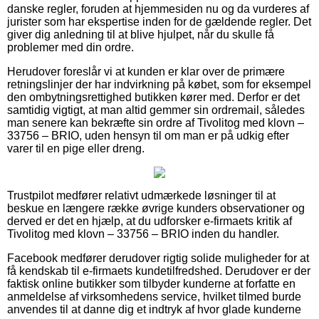
danske regler, foruden at hjemmesiden nu og da vurderes af
jurister som har ekspertise inden for de gældende regler. Det
giver dig anledning til at blive hjulpet, når du skulle få
problemer med din ordre.
Herudover foreslår vi at kunden er klar over de primære
retningslinjer der har indvirkning på købet, som for eksempel
den ombytningsrettighed butikken kører med. Derfor er det
samtidig vigtigt, at man altid gemmer sin ordremail, således
man senere kan bekræfte sin ordre af Tivolitog med klovn –
33756 – BRIO, uden hensyn til om man er på udkig efter
varer til en pige eller dreng.
Trustpilot medfører relativt udmærkede løsninger til at
beskue en længere række øvrige kunders observationer og
derved er det en hjælp, at du udforsker e-firmaets kritik af
Tivolitog med klovn – 33756 – BRIO inden du handler.
Facebook medfører derudover rigtig solide muligheder for at
få kendskab til e-firmaets kundetilfredshed. Derudover er der
faktisk online butikker som tilbyder kunderne at forfatte en
anmeldelse af virksomhedens service, hvilket tilmed burde
anvendes til at danne dig et indtryk af hvor glade kunderne