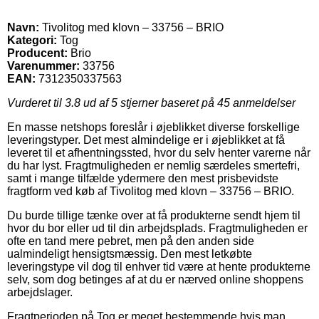
Navn:
Tivolitog med klovn – 33756 – BRIO
Kategori:
Tog
Producent:
Brio
Varenummer:
33756
EAN:
7312350337563
Vurderet til
3.8
ud af 5 stjerner baseret på
45
anmeldelser
En masse netshops foreslår i øjeblikket diverse forskellige
leveringstyper. Det mest almindelige er i øjeblikket at få
leveret til et afhentningssted, hvor du selv henter varerne når
du har lyst. Fragtmuligheden er nemlig særdeles smertefri,
samt i mange tilfælde ydermere den mest prisbevidste
fragtform ved køb af Tivolitog med klovn – 33756 – BRIO.
Du burde tillige tænke over at få produkterne sendt hjem til
hvor du bor eller ud til din arbejdsplads. Fragtmuligheden er
ofte en tand mere pebret, men på den anden side
ualmindeligt hensigtsmæssig. Den mest letkøbte
leveringstype vil dog til enhver tid være at hente produkterne
selv, som dog betinges af at du er nærved online shoppens
arbejdslager.
Fragtperioden på Tog er meget bestemmende hvis man