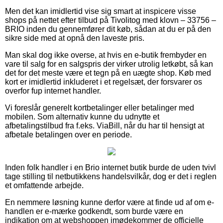
Men det kan imidlertid vise sig smart at inspicere visse
shops på nettet efter tilbud på Tivolitog med klovn – 33756 –
BRIO inden du gennemfører dit køb, sådan at du er på den
sikre side med at opnå den laveste pris.
Man skal dog ikke overse, at hvis en e-butik frembyder en
vare til salg for en salgspris der virker utrolig letkøbt, så kan
det for det meste være et tegn på en uægte shop. Køb med
kort er imidlertid inkluderet i et regelsæt, der forsvarer os
overfor fup internet handler.
Vi foreslår generelt kortbetalinger eller betalinger med
mobilen. Som alternativ kunne du udnytte et
afbetalingstilbud fra f.eks. ViaBill, når du har til hensigt at
afbetale betalingen over en periode.
Inden folk handler i en Brio internet butik burde de uden tvivl
tage stilling til netbutikkens handelsvilkår, dog er det i reglen
et omfattende arbejde.
En nemmere løsning kunne derfor være at finde ud af om e-
handlen er e-mærke godkendt, som burde være en
indikation om at webshoppen imødekommer de officielle