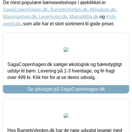
De mest populære børnewebshops i øjeblikket er
SagaCopenhagen.dk
,
BarnetsVerden.dk
,
Miniature.dk
,
Mammashop.dk
,
Legehjulet.dk
,
MamaMilla.dk
og
Kids-
world.dk
, som alle har et stort sortiment til gode priser.
SagaCopenhagen.dk sælger økologisk og bæredygtigt
udstyr til børn. Levering på 1-3 hverdage, og fri fragt
over 499 kr. Klik her for at se deres udvalg.
Se udvalget på SagaCopenhagen.dk
Hos BarnetsVerden.dk har de nøje udvalgt legetøj med