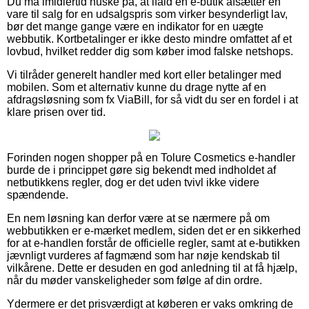
Du må imidlertid huske på, at ifald en e-butik afsætter en
vare til salg for en udsalgspris som virker besynderligt lav,
bør det mange gange være en indikator for en uægte
webbutik. Kortbetalinger er ikke desto mindre omfattet af et
lovbud, hvilket redder dig som køber imod falske netshops.
Vi tilråder generelt handler med kort eller betalinger med
mobilen. Som et alternativ kunne du drage nytte af en
afdragsløsning som fx ViaBill, for så vidt du ser en fordel i at
klare prisen over tid.
Forinden nogen shopper på en Tolure Cosmetics e-handler
burde de i princippet gøre sig bekendt med indholdet af
netbutikkens regler, dog er det uden tvivl ikke videre
spændende.
En nem løsning kan derfor være at se nærmere på om
webbutikken er e-mærket medlem, siden det er en sikkerhed
for at e-handlen forstår de officielle regler, samt at e-butikken
jævnligt vurderes af fagmænd som har nøje kendskab til
vilkårene. Dette er desuden en god anledning til at få hjælp,
når du møder vanskeligheder som følge af din ordre.
Ydermere er det prisværdigt at køberen er vaks omkring de