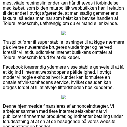
mest vitale retningslinjer der kan håndhæves i forbindelse
med købet, som fx den returpolitik webbutikken har. I relation
til det er det i øvrigt afgørende, at man stadig gemmer ens
faktura, således man når som helst kan bevise handlen af
Tolure læbescrub, uafhængig om du er mand eller kvinde.
Trustpilot fører til super stabile løsninger til at kigge nærmere
på diverse nuværende brugeres vurderinger og herved
foreslår vi, at du udforsker internet butikkens omtaler af
Tolure læbescrub forud for at du køber.
Facebook forærer dig ydermere visse stabile genveje til at få
et kig ind i internet webshoppens pålidelighed. I øvrigt
møder vi nogle e-shops hvor kunder kan formulere en
omtale af virksomhedens service, hvilket desuden kan
drages fordel af til at afveje tilfredsheden hos kunderne.
Denne hjemmeside finansieres af annonceindtægter. Vi
arbejder sammen med flere internet selskaber når vi
publicerer firmaernes produkter, og indhenter betaling under
forudsætning af at en af de besøgende på vores website
gennemfører en handel.