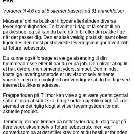
EAN:
Vurderet til
4.6
ud af 5 stjerner baseret på
31
anmeldelser
Masser af online butikker tilbyder efterhånden diverse
leveringsmuligheder. En favorit er i dag at få sendt til en
pakkeshop, og så kan du bare gå forbi efter din pakke lige
når det passer dig. Den er altså vældig praktisk, samt oftest
ligeledes den mest prisbevidste leveringsmulighed ved køb
af Tolure læbescrub.
Du kunne også forsøge at vælge afsending til din
hjemmeadresse eller til når du er på job. Den bliver af og til
et hak dyrere, men omvendt yderst simpel. Den mindst
kostelige leveringsmetode er utvivlsomt selv at hente
varerne, men den mulighed nødvendiggør at du bor lige ved
internet butikkens adresse.
Fragtperioden på Til mor kan vise sig at være yderst central
såfremt man absolut skal bruge ordren øjeblikkeligt, så i det
øjemed er det rigtig klogt at vi ser leveringstiden for det
aktuelle produkt.
Temmelig mange firmaer på nettet yder dag-til-dag fragt på
flere varer, eksempelvis Tolure læbescrub, men vær
opmærksom på at det stiller krav om at du bestiller forinden