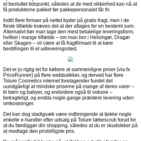
et besluttet tidspunkt, således at de med sikkerhed kan nå at
få produkterne pakket før pakkepersonalet får fri.
Indtil flere firmaer på nettet byder på gratis fragt, men i de
fleste tilfælde kræves det at der aftages for en bestemt sum.
Alternativt bør man tage den mest betalelige leveringsform,
hvilket i mange tilfælde – om man bor i Helsingør, Dragør
eller Skagen – vil være at få fragtfirmaet til at køre
bestillingen til et udleveringssted.
Det er jo rigtig let for købere at sammenligne priser (via fx
PriceRunner) på flere webbutikker, og derved har flere
Tolure Cosmetics internet foretagender fundet det
uundgåeligt at mindske priserne på mange af deres varer –
til børn og babyer, og endvidere også til voksne –
betragteligt, og endda nogle gange præstere levering uden
omkostninger.
Det kan dog stadigvæk være indbringende at tjekke nogle
enkelte e-handler efter udsalg på Tolure læbescrub forud for
at du færdiggør din shopping, således at du er skudsikker på
at modtage den prisbilligste pris.