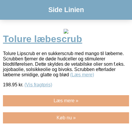
Side Linien
Tolure læbescrub
Tolure Lipscrub er en sukkerscrub med mango til læberne.
Scrubben fjerner de døde hudceller og stimulerer
blodtilførelsen. Dette skyldes de vetabilske olier som f.eks.
jojobaolie, solsikkeolie og bivoks. Scrubben efterlader
læberne smidige, glatte og blød
(Læs mere)
198.95
kr.
(Vis fragtpris)
Læs mere »
Køb nu »