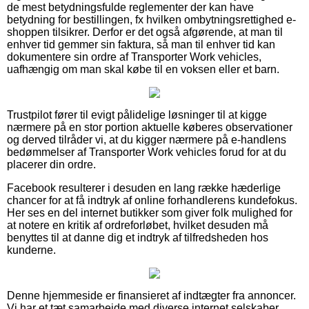
de mest betydningsfulde reglementer der kan have
betydning for bestillingen, fx hvilken ombytningsrettighed e-
shoppen tilsikrer. Derfor er det også afgørende, at man til
enhver tid gemmer sin faktura, så man til enhver tid kan
dokumentere sin ordre af Transporter Work vehicles,
uafhængig om man skal købe til en voksen eller et barn.
Trustpilot fører til evigt pålidelige løsninger til at kigge
nærmere på en stor portion aktuelle køberes observationer
og derved tilråder vi, at du kigger nærmere på e-handlens
bedømmelser af Transporter Work vehicles forud for at du
placerer din ordre.
Facebook resulterer i desuden en lang række hæderlige
chancer for at få indtryk af online forhandlerens kundefokus.
Her ses en del internet butikker som giver folk mulighed for
at notere en kritik af ordreforløbet, hvilket desuden må
benyttes til at danne dig et indtryk af tilfredsheden hos
kunderne.
Denne hjemmeside er finansieret af indtægter fra annoncer.
Vi har et tæt samarbejde med diverse internet selskaber