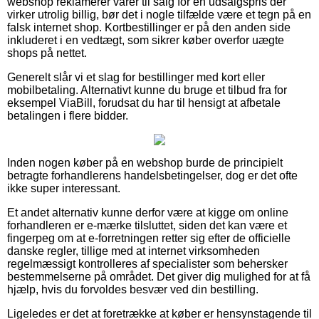
webshop reklamerer varer til salg for en udsalgspris der
virker utrolig billig, bør det i nogle tilfælde være et tegn på en
falsk internet shop. Kortbestillinger er på den anden side
inkluderet i en vedtægt, som sikrer køber overfor uægte
shops på nettet.
Generelt slår vi et slag for bestillinger med kort eller
mobilbetaling. Alternativt kunne du bruge et tilbud fra for
eksempel ViaBill, forudsat du har til hensigt at afbetale
betalingen i flere bidder.
Inden nogen køber på en webshop burde de principielt
betragte forhandlerens handelsbetingelser, dog er det ofte
ikke super interessant.
Et andet alternativ kunne derfor være at kigge om online
forhandleren er e-mærke tilsluttet, siden det kan være et
fingerpeg om at e-forretningen retter sig efter de officielle
danske regler, tillige med at internet virksomheden
regelmæssigt kontrolleres af specialister som behersker
bestemmelserne på området. Det giver dig mulighed for at få
hjælp, hvis du forvoldes besvær ved din bestilling.
Ligeledes er det at foretrække at køber er hensynstagende til