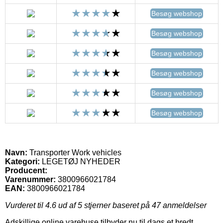
Besøg webshop
Besøg webshop
Besøg webshop
Besøg webshop
Besøg webshop
Besøg webshop
Navn:
Transporter Work vehicles
Kategori:
LEGETØJ NYHEDER
Producent:
Varenummer:
3800966021784
EAN:
3800966021784
Vurderet til
4.6
ud af 5 stjerner baseret på
47
anmeldelser
Adskillige online varehuse tilbyder nu til dags et bredt