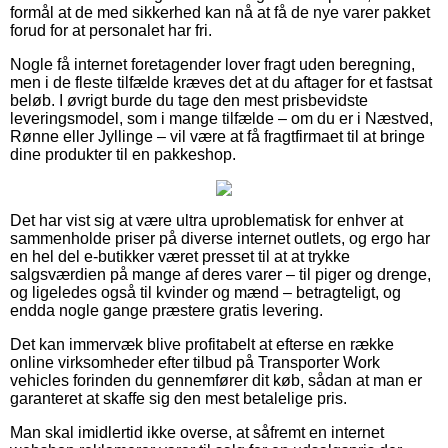
formål at de med sikkerhed kan nå at få de nye varer pakket
forud for at personalet har fri.
Nogle få internet foretagender lover fragt uden beregning,
men i de fleste tilfælde kræves det at du aftager for et fastsat
beløb. I øvrigt burde du tage den mest prisbevidste
leveringsmodel, som i mange tilfælde – om du er i Næstved,
Rønne eller Jyllinge – vil være at få fragtfirmaet til at bringe
dine produkter til en pakkeshop.
Det har vist sig at være ultra uproblematisk for enhver at
sammenholde priser på diverse internet outlets, og ergo har
en hel del e-butikker været presset til at at trykke
salgsværdien på mange af deres varer – til piger og drenge,
og ligeledes også til kvinder og mænd – betragteligt, og
endda nogle gange præstere gratis levering.
Det kan immervæk blive profitabelt at efterse en række
online virksomheder efter tilbud på Transporter Work
vehicles forinden du gennemfører dit køb, sådan at man er
garanteret at skaffe sig den mest betalelige pris.
Man skal imidlertid ikke overse, at såfremt en internet