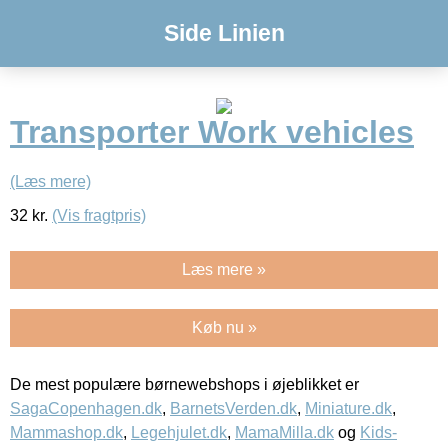
Side Linien
Transporter Work vehicles
(Læs mere)
32
kr.
(Vis fragtpris)
Læs mere »
Køb nu »
De mest populære børnewebshops i øjeblikket er
SagaCopenhagen.dk
,
BarnetsVerden.dk
,
Miniature.dk
,
Mammashop.dk
,
Legehjulet.dk
,
MamaMilla.dk
og
Kids-