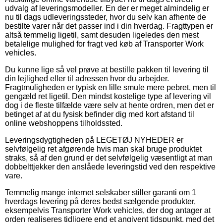
udvalg af leveringsmodeller. En der er meget almindelig er
nu til dags udleveringssteder, hvor du selv kan afhente de
bestilte varer når det passer ind i din hverdag. Fragttypen er
altså temmelig ligetil, samt desuden ligeledes den mest
betalelige mulighed for fragt ved køb af Transporter Work
vehicles.
Du kunne lige så vel prøve at bestille pakken til levering til
din lejlighed eller til adressen hvor du arbejder.
Fragtmuligheden er typisk en lille smule mere pebret, men til
gengæld ret ligetil. Den mindst kostelige type af levering vil
dog i de fleste tilfælde være selv at hente ordren, men det er
betinget af at du fysisk befinder dig med kort afstand til
online webshoppens tilholdssted.
Leveringsdygtigheden på LEGETØJ NYHEDER er
selvfølgelig ret afgørende hvis man skal bruge produktet
straks, så af den grund er det selvfølgelig væsentligt at man
dobbelttjekker den anslåede leveringstid ved den respektive
vare.
Temmelig mange internet selskaber stiller garanti om 1
hverdags levering på deres bedst sælgende produkter,
eksempelvis Transporter Work vehicles, der dog antager at
orden realiseres tidligere end et angivent tidspunkt, med det