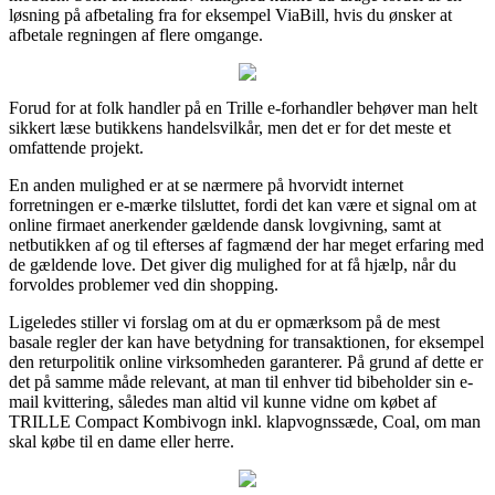
løsning på afbetaling fra for eksempel ViaBill, hvis du ønsker at
afbetale regningen af flere omgange.
Forud for at folk handler på en Trille e-forhandler behøver man helt
sikkert læse butikkens handelsvilkår, men det er for det meste et
omfattende projekt.
En anden mulighed er at se nærmere på hvorvidt internet
forretningen er e-mærke tilsluttet, fordi det kan være et signal om at
online firmaet anerkender gældende dansk lovgivning, samt at
netbutikken af og til efterses af fagmænd der har meget erfaring med
de gældende love. Det giver dig mulighed for at få hjælp, når du
forvoldes problemer ved din shopping.
Ligeledes stiller vi forslag om at du er opmærksom på de mest
basale regler der kan have betydning for transaktionen, for eksempel
den returpolitik online virksomheden garanterer. På grund af dette er
det på samme måde relevant, at man til enhver tid bibeholder sin e-
mail kvittering, således man altid vil kunne vidne om købet af
TRILLE Compact Kombivogn inkl. klapvognssæde, Coal, om man
skal købe til en dame eller herre.