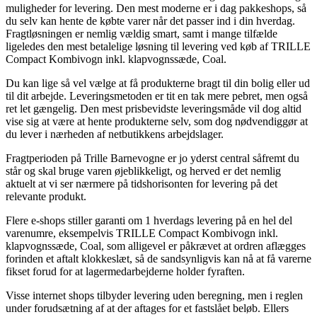
muligheder for levering. Den mest moderne er i dag pakkeshops, så
du selv kan hente de købte varer når det passer ind i din hverdag.
Fragtløsningen er nemlig vældig smart, samt i mange tilfælde
ligeledes den mest betalelige løsning til levering ved køb af TRILLE
Compact Kombivogn inkl. klapvognssæde, Coal.
Du kan lige så vel vælge at få produkterne bragt til din bolig eller ud
til dit arbejde. Leveringsmetoden er tit en tak mere pebret, men også
ret let gængelig. Den mest prisbevidste leveringsmåde vil dog altid
vise sig at være at hente produkterne selv, som dog nødvendiggør at
du lever i nærheden af netbutikkens arbejdslager.
Fragtperioden på Trille Barnevogne er jo yderst central såfremt du
står og skal bruge varen øjeblikkeligt, og herved er det nemlig
aktuelt at vi ser nærmere på tidshorisonten for levering på det
relevante produkt.
Flere e-shops stiller garanti om 1 hverdags levering på en hel del
varenumre, eksempelvis TRILLE Compact Kombivogn inkl.
klapvognssæde, Coal, som alligevel er påkrævet at ordren aflægges
forinden et aftalt klokkeslæt, så de sandsynligvis kan nå at få varerne
fikset forud for at lagermedarbejderne holder fyraften.
Visse internet shops tilbyder levering uden beregning, men i reglen
under forudsætning af at der aftages for et fastslået beløb. Ellers