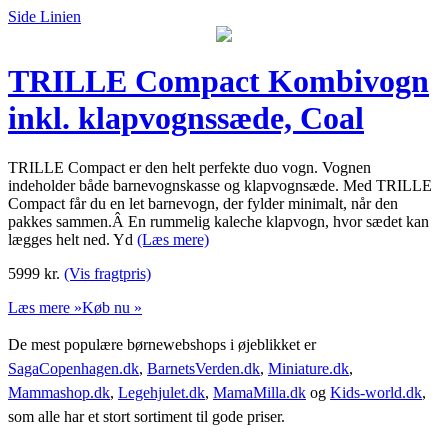
Side Linien
TRILLE Compact Kombivogn
inkl. klapvognssæde, Coal
TRILLE Compact er den helt perfekte duo vogn. Vognen
indeholder både barnevognskasse og klapvognsæde. Med TRILLE
Compact får du en let barnevogn, der fylder minimalt, når den
pakkes sammen.Â En rummelig kaleche klapvogn, hvor sædet kan
lægges helt ned. Yd
(Læs mere)
5999
kr.
(Vis fragtpris)
Læs mere »
Køb nu »
De mest populære børnewebshops i øjeblikket er
SagaCopenhagen.dk
,
BarnetsVerden.dk
,
Miniature.dk
,
Mammashop.dk
,
Legehjulet.dk
,
MamaMilla.dk
og
Kids-world.dk
,
som alle har et stort sortiment til gode priser.