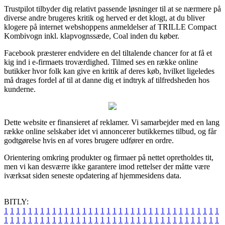
Trustpilot tilbyder dig relativt passende løsninger til at se nærmere på
diverse andre brugeres kritik og herved er det klogt, at du bliver
klogere på internet webshoppens anmeldelser af TRILLE Compact
Kombivogn inkl. klapvognssæde, Coal inden du køber.
Facebook præsterer endvidere en del tiltalende chancer for at få et
kig ind i e-firmaets troværdighed. Tilmed ses en række online
butikker hvor folk kan give en kritik af deres køb, hvilket ligeledes
må drages fordel af til at danne dig et indtryk af tilfredsheden hos
kunderne.
Dette website er finansieret af reklamer. Vi samarbejder med en lang
række online selskaber idet vi annoncerer butikkernes tilbud, og får
godtgørelse hvis en af vores brugere udfører en ordre.
Orientering omkring produkter og firmaer på nettet opretholdes tit,
men vi kan desværre ikke garantere imod rettelser der måtte være
iværksat siden seneste opdatering af hjemmesidens data.
BITLY:
1
1
1
1
1
1
1
1
1
1
1
1
1
1
1
1
1
1
1
1
1
1
1
1
1
1
1
1
1
1
1
1
1
1
1
1
1
1
1
1
1
1
1
1
1
1
1
1
1
1
1
1
1
1
1
1
1
1
1
1
1
1
1
1
1
1
1
1
1
1
1
1