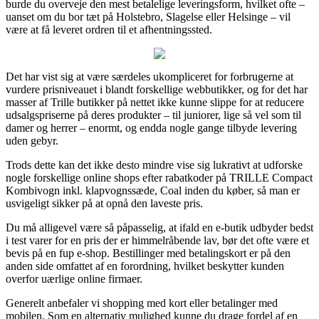
burde du overveje den mest betalelige leveringsform, hvilket ofte –
uanset om du bor tæt på Holstebro, Slagelse eller Helsinge – vil
være at få leveret ordren til et afhentningssted.
Det har vist sig at være særdeles ukompliceret for forbrugerne at
vurdere prisniveauet i blandt forskellige webbutikker, og for det har
masser af Trille butikker på nettet ikke kunne slippe for at reducere
udsalgspriserne på deres produkter – til juniorer, lige så vel som til
damer og herrer – enormt, og endda nogle gange tilbyde levering
uden gebyr.
Trods dette kan det ikke desto mindre vise sig lukrativt at udforske
nogle forskellige online shops efter rabatkoder på TRILLE Compact
Kombivogn inkl. klapvognssæde, Coal inden du køber, så man er
usvigeligt sikker på at opnå den laveste pris.
Du må alligevel være så påpasselig, at ifald en e-butik udbyder bedst
i test varer for en pris der er himmelråbende lav, bør det ofte være et
bevis på en fup e-shop. Bestillinger med betalingskort er på den
anden side omfattet af en forordning, hvilket beskytter kunden
overfor uærlige online firmaer.
Generelt anbefaler vi shopping med kort eller betalinger med
mobilen. Som en alternativ mulighed kunne du drage fordel af en