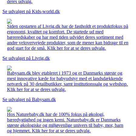
deres udvalg.
Se udvalget på Kids-world.dk
Siden opstarten af Livrig.dk har de fastholdt et produktfokus på
ergonomi, kvalitet og komfort. De startede ud med
bæreredskaber og har med tiden udvidet deres sortiment med
andre velovervejede produkter, som de mener kan bidrage til en
god start for de små. Klik her for at se deres udvalg.
Se udvalget på Livrig.dk
Babysam.dk blev etableret i 1973 og er Danmarks største og
mest innovative kæde for babyudstyr med et landsdækkende
netværk på 30 detailbutikker, samt institutionssalg og webshop.
Klik her for at se deres udvalg.
Se udvalget på Babysam.dk
Hos Naturebaby.dk har de 100% fokus på økologi,
bæredygtighed og ingen kemi. Naturebaby.dk er Danmarks
største økologiske og miljøvenlige univers til baby, mor, barn
og hjemmet. Klik her for at se deres udvalg.