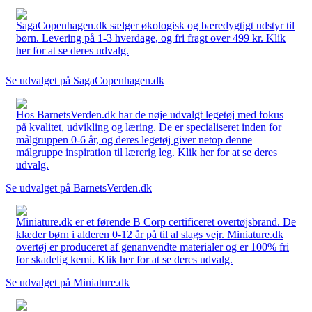
SagaCopenhagen.dk sælger økologisk og bæredygtigt udstyr til
børn. Levering på 1-3 hverdage, og fri fragt over 499 kr. Klik
her for at se deres udvalg.
Se udvalget på SagaCopenhagen.dk
Hos BarnetsVerden.dk har de nøje udvalgt legetøj med fokus
på kvalitet, udvikling og læring. De er specialiseret inden for
målgruppen 0-6 år, og deres legetøj giver netop denne
målgruppe inspiration til lærerig leg. Klik her for at se deres
udvalg.
Se udvalget på BarnetsVerden.dk
Miniature.dk er et førende B Corp certificeret overtøjsbrand. De
klæder børn i alderen 0-12 år på til al slags vejr. Miniature.dk
overtøj er produceret af genanvendte materialer og er 100% fri
for skadelig kemi. Klik her for at se deres udvalg.
Se udvalget på Miniature.dk