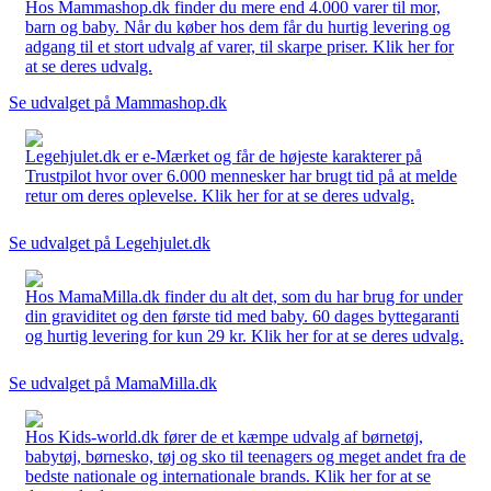
Hos Mammashop.dk finder du mere end 4.000 varer til mor,
barn og baby. Når du køber hos dem får du hurtig levering og
adgang til et stort udvalg af varer, til skarpe priser. Klik her for
at se deres udvalg.
Se udvalget på Mammashop.dk
Legehjulet.dk er e-Mærket og får de højeste karakterer på
Trustpilot hvor over 6.000 mennesker har brugt tid på at melde
retur om deres oplevelse. Klik her for at se deres udvalg.
Se udvalget på Legehjulet.dk
Hos MamaMilla.dk finder du alt det, som du har brug for under
din graviditet og den første tid med baby. 60 dages byttegaranti
og hurtig levering for kun 29 kr. Klik her for at se deres udvalg.
Se udvalget på MamaMilla.dk
Hos Kids-world.dk fører de et kæmpe udvalg af børnetøj,
babytøj, børnesko, tøj og sko til teenagers og meget andet fra de
bedste nationale og internationale brands. Klik her for at se