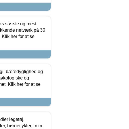
ks største og mest
ækkende netværk på 30
Klik her for at se
gi, bæredygtighed og
 økologiske og
t. Klik her for at se
ler legetøj,
r, børnecykler, m.m.