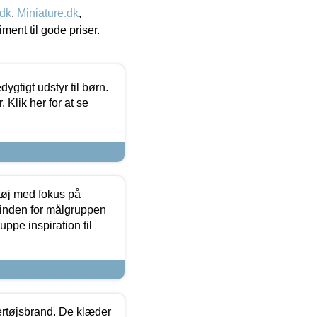
.dk
,
Miniature.dk
,
timent til gode priser.
tigt udstyr til børn.
 Klik her for at se
tøj med fokus på
t inden for målgruppen
ppe inspiration til
vertøjsbrand. De klæder