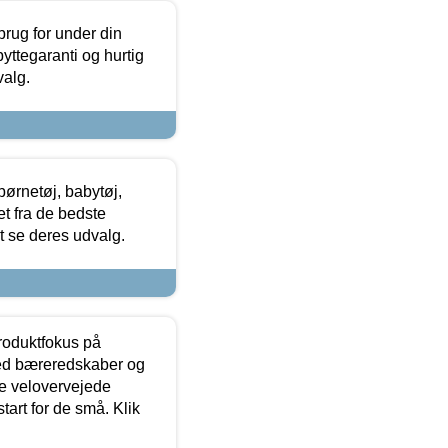
brug for under din
yttegaranti og hurtig
valg.
ørnetøj, babytøj,
t fra de bedste
at se deres udvalg.
produktfokus på
med bæreredskaber og
e velovervejede
tart for de små. Klik