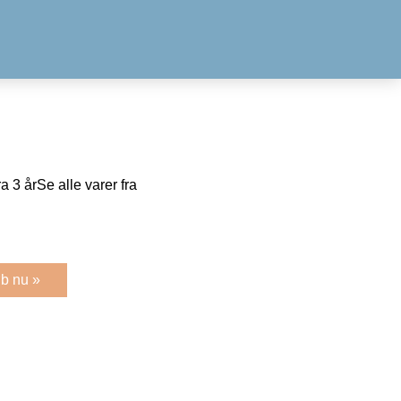
a 3 årSe alle varer fra
b nu »