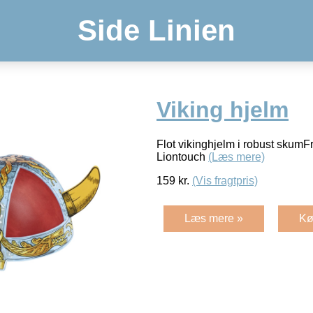
Side Linien
Viking hjelm
Flot vikinghjelm i robust skumFr
Liontouch
(Læs mere)
159
kr.
(Vis fragtpris)
Læs mere »
Kø