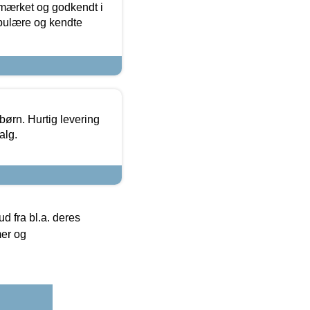
-mærket og godkendt i
opulære og kendte
 børn. Hurtig levering
alg.
 fra bl.a. deres
mer og