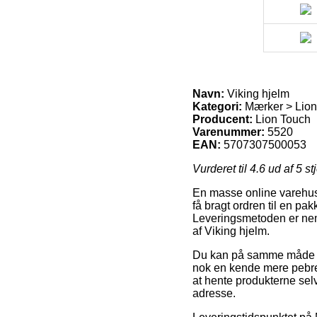
Navn:
Viking hjelm
Kategori:
Mærker > Lion
Producent:
Lion Touch
Varenummer:
5520
EAN:
5707307500053
Vurderet til
4.6
ud af 5 st
En masse online varehuse
få bragt ordren til en pa
Leveringsmetoden er nemli
af Viking hjelm.
Du kan på samme måde tænk
nok en kende mere pebre
at hente produkterne selv,
adresse.