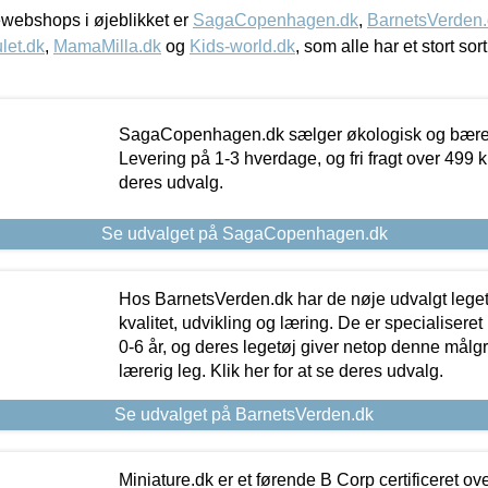
webshops i øjeblikket er
SagaCopenhagen.dk
,
BarnetsVerden
let.dk
,
MamaMilla.dk
og
Kids-world.dk
, som alle har et stort sor
SagaCopenhagen.dk sælger økologisk og bæredyg
Levering på 1-3 hverdage, og fri fragt over 499 kr.
deres udvalg.
Se udvalget på SagaCopenhagen.dk
Hos BarnetsVerden.dk har de nøje udvalgt lege
kvalitet, udvikling og læring. De er specialisere
0-6 år, og deres legetøj giver netop denne målgru
lærerig leg. Klik her for at se deres udvalg.
Se udvalget på BarnetsVerden.dk
Miniature.dk er et førende B Corp certificeret o