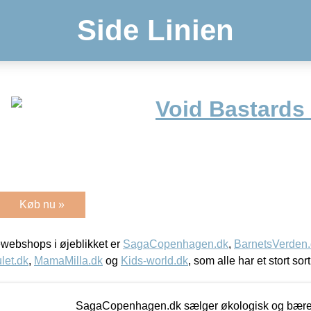
Side Linien
Void Bastards
Køb nu »
webshops i øjeblikket er
SagaCopenhagen.dk
,
BarnetsVerden
let.dk
,
MamaMilla.dk
og
Kids-world.dk
, som alle har et stort sor
SagaCopenhagen.dk sælger økologisk og bæredyg