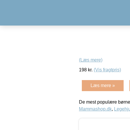
(Læs mere)
198
kr.
(Vis fragtpris)
Læs mere »
De mest populære børne
Mammashop.dk
,
Legehju