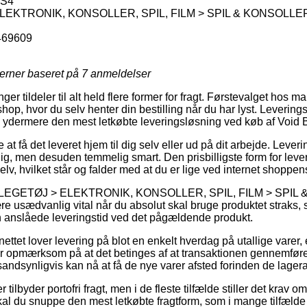
PS4
LEKTRONIK, KONSOLLER, SPIL, FILM > SPIL & KONSOLLE
469609
jerner baseret på
7
anmeldelser
nger tildeler til alt held flere former for fragt. Førstevalget hos ma
shop, hvor du selv henter din bestilling når du har lyst. Leveri
ydermere den mest letkøbte leveringsløsning ved køb af Void 
 få det leveret hjem til dig selv eller ud på dit arbejde. Leveri
llig, men desuden temmelig smart. Den prisbilligste form for lev
elv, hvilket står og falder med at du er lige ved internet shoppen
 på LEGETØJ > ELEKTRONIK, KONSOLLER, SPIL, FILM > SPIL
sædvanlig vital når du absolut skal bruge produktet straks, s
en anslåede leveringstid ved det pågældende produkt.
nettet lover levering på blot en enkelt hverdag på utallige varer
 opmærksom på at det betinges af at transaktionen gennemføres
andsynligvis kan nå at få de nye varer afsted forinden de lager
tilbyder portofri fragt, men i de fleste tilfælde stiller det krav o
l du snuppe den mest letkøbte fragtform, som i mange tilfælde