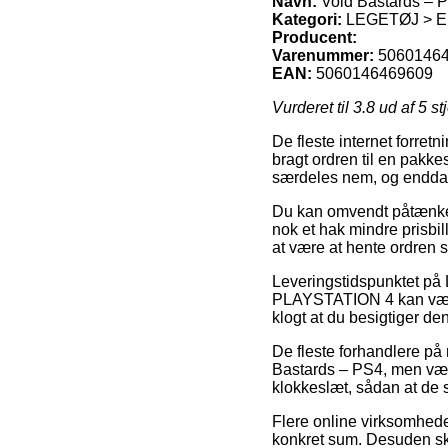
Navn:
Void Bastards – 
Kategori:
LEGETØJ > E
Producent:
Varenummer:
5060146
EAN:
5060146469609
Vurderet til
3.8
ud af 5 st
De fleste internet forretni
bragt ordren til en pakke
særdeles nem, og endda 
Du kan omvendt påtænke at
nok et hak mindre prisbi
at være at hente ordren s
Leveringstidspunktet
PLAYSTATION 4 kan være u
klogt at du besigtiger d
De fleste forhandlere på 
Bastards – PS4, men vær
klokkeslæt, sådan at de s
Flere online virksomheder 
konkret sum. Desuden ska