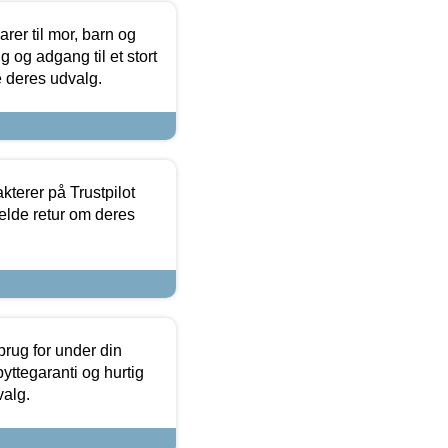
er til mor, barn og
 og adgang til et stort
se deres udvalg.
kterer på Trustpilot
elde retur om deres
brug for under din
yttegaranti og hurtig
valg.