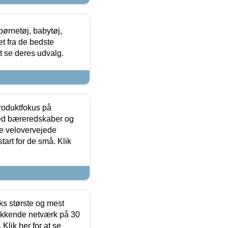
ørnetøj, babytøj,
t fra de bedste
at se deres udvalg.
produktfokus på
med bæreredskaber og
e velovervejede
tart for de små. Klik
ks største og mest
ækkende netværk på 30
Klik her for at se