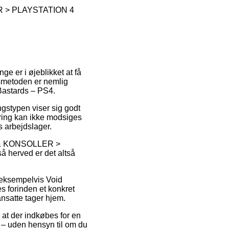
R > PLAYSTATION 4
nge er i øjeblikket at få
ngsmetoden er nemlig
Bastards – PS4.
ngstypen viser sig godt
ering kan ikke modsiges
s arbejdslager.
 & KONSOLLER >
å herved er det altså
, eksempelvis Void
 forinden et konkret
ansatte tager hjem.
m at der indkøbes for en
 – uden hensyn til om du