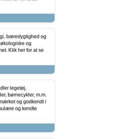
gi, bæredygtighed og
 økologiske og
t. Klik her for at se
ler legetøj,
r, børnecykler, m.m.
-mærket og godkendt i
opulære og kendte