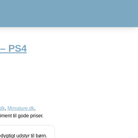
 – PS4
.dk
,
Miniature.dk
,
timent til gode priser.
tigt udstyr til børn.