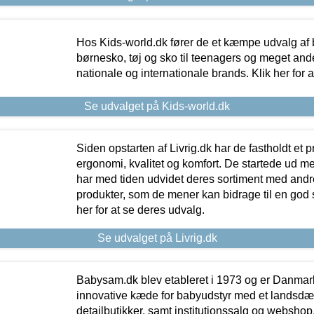
Hos Kids-world.dk fører de et kæmpe udvalg af b
børnesko, tøj og sko til teenagers og meget ande
nationale og internationale brands. Klik her for 
Se udvalget på Kids-world.dk
Siden opstarten af Livrig.dk har de fastholdt et 
ergonomi, kvalitet og komfort. De startede ud 
har med tiden udvidet deres sortiment med andr
produkter, som de mener kan bidrage til en god s
her for at se deres udvalg.
Se udvalget på Livrig.dk
Babysam.dk blev etableret i 1973 og er Danmar
innovative kæde for babyudstyr med et landsd
detailbutikker, samt institutionssalg og webshop. 