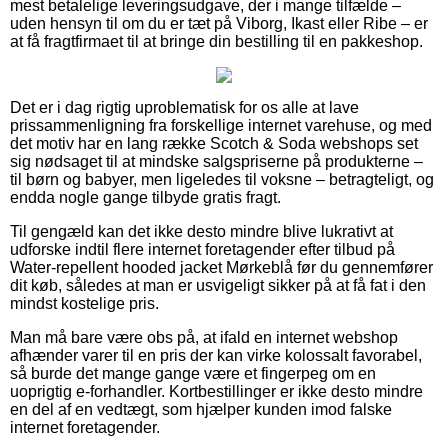
mest betalelige leveringsudgave, der i mange tilfælde –
uden hensyn til om du er tæt på Viborg, Ikast eller Ribe – er
at få fragtfirmaet til at bringe din bestilling til en pakkeshop.
Det er i dag rigtig uproblematisk for os alle at lave
prissammenligning fra forskellige internet varehuse, og med
det motiv har en lang række Scotch & Soda webshops set
sig nødsaget til at mindske salgspriserne på produkterne –
til børn og babyer, men ligeledes til voksne – betragteligt, og
endda nogle gange tilbyde gratis fragt.
Til gengæld kan det ikke desto mindre blive lukrativt at
udforske indtil flere internet foretagender efter tilbud på
Water-repellent hooded jacket Mørkeblå før du gennemfører
dit køb, således at man er usvigeligt sikker på at få fat i den
mindst kostelige pris.
Man må bare være obs på, at ifald en internet webshop
afhænder varer til en pris der kan virke kolossalt favorabel,
så burde det mange gange være et fingerpeg om en
uoprigtig e-forhandler. Kortbestillinger er ikke desto mindre
en del af en vedtægt, som hjælper kunden imod falske
internet foretagender.