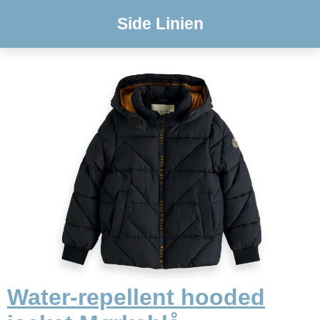
Side Linien
Water-repellent hooded