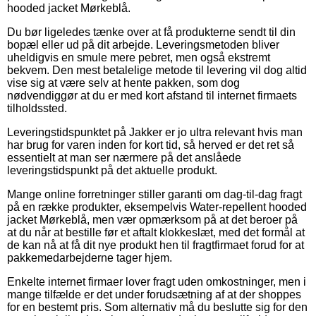
hooded jacket Mørkeblå.
Du bør ligeledes tænke over at få produkterne sendt til din
bopæl eller ud på dit arbejde. Leveringsmetoden bliver
uheldigvis en smule mere pebret, men også ekstremt
bekvem. Den mest betalelige metode til levering vil dog altid
vise sig at være selv at hente pakken, som dog
nødvendiggør at du er med kort afstand til internet firmaets
tilholdssted.
Leveringstidspunktet på Jakker er jo ultra relevant hvis man
har brug for varen inden for kort tid, så herved er det ret så
essentielt at man ser nærmere på det anslåede
leveringstidspunkt på det aktuelle produkt.
Mange online forretninger stiller garanti om dag-til-dag fragt
på en række produkter, eksempelvis Water-repellent hooded
jacket Mørkeblå, men vær opmærksom på at det beroer på
at du når at bestille før et aftalt klokkeslæt, med det formål at
de kan nå at få dit nye produkt hen til fragtfirmaet forud for at
pakkemedarbejderne tager hjem.
Enkelte internet firmaer lover fragt uden omkostninger, men i
mange tilfælde er det under forudsætning af at der shoppes
for en bestemt pris. Som alternativ må du beslutte sig for den