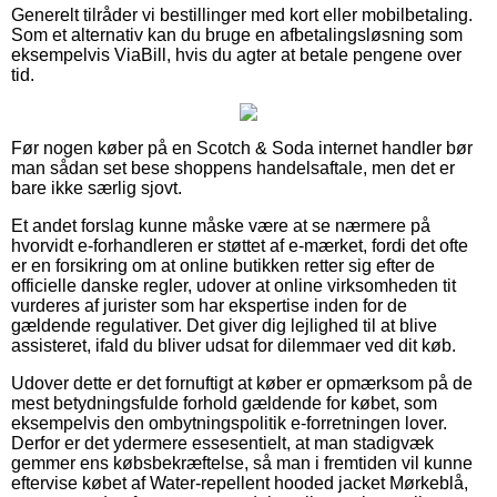
Generelt tilråder vi bestillinger med kort eller mobilbetaling.
Som et alternativ kan du bruge en afbetalingsløsning som
eksempelvis ViaBill, hvis du agter at betale pengene over
tid.
Før nogen køber på en Scotch & Soda internet handler bør
man sådan set bese shoppens handelsaftale, men det er
bare ikke særlig sjovt.
Et andet forslag kunne måske være at se nærmere på
hvorvidt e-forhandleren er støttet af e-mærket, fordi det ofte
er en forsikring om at online butikken retter sig efter de
officielle danske regler, udover at online virksomheden tit
vurderes af jurister som har ekspertise inden for de
gældende regulativer. Det giver dig lejlighed til at blive
assisteret, ifald du bliver udsat for dilemmaer ved dit køb.
Udover dette er det fornuftigt at køber er opmærksom på de
mest betydningsfulde forhold gældende for købet, som
eksempelvis den ombytningspolitik e-forretningen lover.
Derfor er det ydermere essesentielt, at man stadigvæk
gemmer ens købsbekræftelse, så man i fremtiden vil kunne
eftervise købet af Water-repellent hooded jacket Mørkeblå,