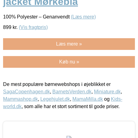
jacket Mørkeblå
100% Polyester – Genanvendt
(Læs mere)
899
kr.
(Vis fragtpris)
Læs mere »
Køb nu »
De mest populære børnewebshops i øjeblikket er
SagaCopenhagen.dk
,
BarnetsVerden.dk
,
Miniature.dk
,
Mammashop.dk
,
Legehjulet.dk
,
MamaMilla.dk
og
Kids-
world.dk
, som alle har et stort sortiment til gode priser.