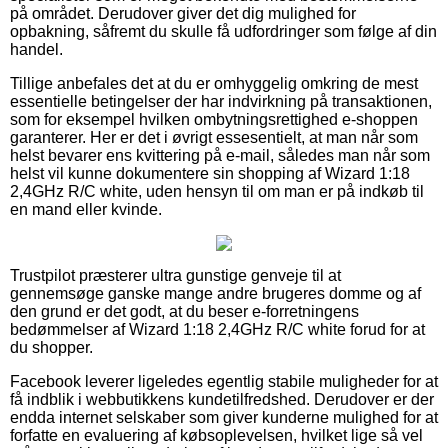
på området. Derudover giver det dig mulighed for
opbakning, såfremt du skulle få udfordringer som følge af din
handel.
Tillige anbefales det at du er omhyggelig omkring de mest
essentielle betingelser der har indvirkning på transaktionen,
som for eksempel hvilken ombytningsrettighed e-shoppen
garanterer. Her er det i øvrigt essesentielt, at man når som
helst bevarer ens kvittering på e-mail, således man når som
helst vil kunne dokumentere sin shopping af Wizard 1:18
2,4GHz R/C white, uden hensyn til om man er på indkøb til
en mand eller kvinde.
Trustpilot præsterer ultra gunstige genveje til at
gennemsøge ganske mange andre brugeres domme og af
den grund er det godt, at du beser e-forretningens
bedømmelser af Wizard 1:18 2,4GHz R/C white forud for at
du shopper.
Facebook leverer ligeledes egentlig stabile muligheder for at
få indblik i webbutikkens kundetilfredshed. Derudover er der
endda internet selskaber som giver kunderne mulighed for at
forfatte en evaluering af købsoplevelsen, hvilket lige så vel