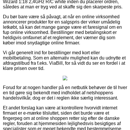
Wizard 1:18 2,4GHz R/C white inden du placerer ordren,
således at man er tryg ved at skaffe sig den skarpeste pris.
Du bør bare være så påvagt, at når en online virksomhed
annoncerer produkter for en salgspris der virker umådelig
letkøbt, så kan det mange gange være et faresignal om en
fup online virksomhed. Bestillinger med betalingskort er
heldigvis omfavnet af et reglement, der værner dig som
køber imod snydagtige online firmaer.
Vi går generelt ind for bestillinger med kort eller
mobilbetaling. Som en alternativ mulighed kan du udnytte et
afdragstilbud fra f.eks. ViaBill, for så vidt du ser en fordel i at
klare prisen over tid.
Forud for at nogen handler på en netbutik behøver de til hver
en tid gøre sig bekendt med indholdet af netshoppens
handelsvilkår, dog er det i reglen ikke særlig interessant.
Et andet forslag kan være at kontrollere hvorvidt internet
firmaet er e-mærke tilsluttet, siden det burde være et
fingerpeg om at online shoppen retter sig efter de danske
regler, foruden at hjemmesiden lejlighedsvis besigtiges af
specialister som er meget bekendte med bestemmelserne