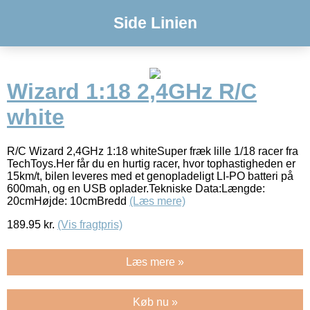
Side Linien
Wizard 1:18 2,4GHz R/C
white
R/C Wizard 2,4GHz 1:18 whiteSuper fræk lille 1/18 racer fra
TechToys.Her får du en hurtig racer, hvor tophastigheden er
15km/t, bilen leveres med et genopladeligt LI-PO batteri på
600mah, og en USB oplader.Tekniske Data:Længde:
20cmHøjde: 10cmBredd
(Læs mere)
189.95
kr.
(Vis fragtpris)
Læs mere »
Køb nu »