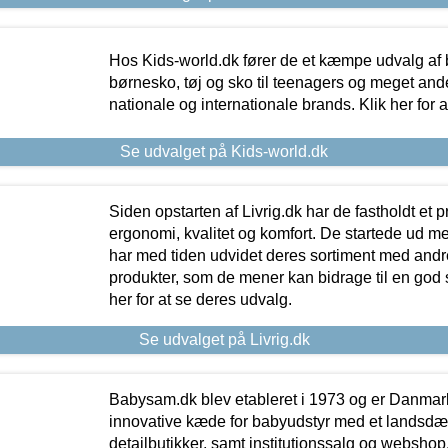
Hos Kids-world.dk fører de et kæmpe udvalg af b
børnesko, tøj og sko til teenagers og meget ande
nationale og internationale brands. Klik her for 
Se udvalget på Kids-world.dk
Siden opstarten af Livrig.dk har de fastholdt et 
ergonomi, kvalitet og komfort. De startede ud 
har med tiden udvidet deres sortiment med andr
produkter, som de mener kan bidrage til en god s
her for at se deres udvalg.
Se udvalget på Livrig.dk
Babysam.dk blev etableret i 1973 og er Danmar
innovative kæde for babyudstyr med et landsd
detailbutikker, samt institutionssalg og webshop. 