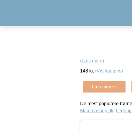
(Læs mere)
148
kr.
(Vis fragtpris)
Læs mere »
De mest populære børne
Mammashop.dk
,
Legehju