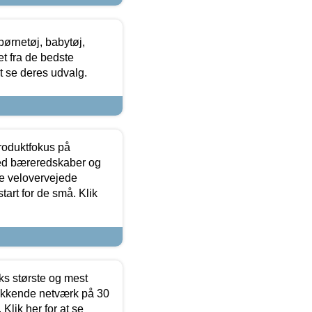
ørnetøj, babytøj,
t fra de bedste
at se deres udvalg.
produktfokus på
med bæreredskaber og
e velovervejede
tart for de små. Klik
ks største og mest
ækkende netværk på 30
Klik her for at se