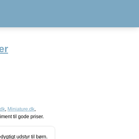
er
.dk
,
Miniature.dk
,
timent til gode priser.
tigt udstyr til børn.