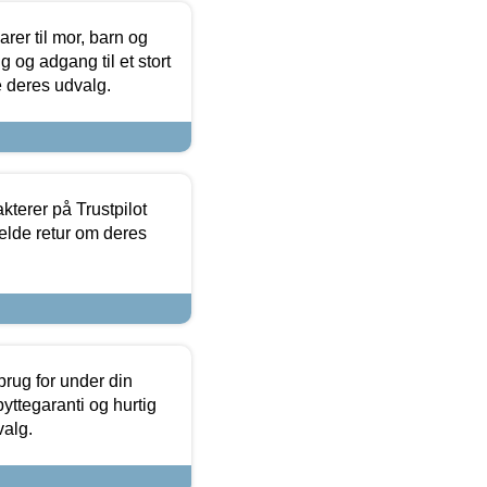
er til mor, barn og
 og adgang til et stort
se deres udvalg.
kterer på Trustpilot
elde retur om deres
brug for under din
yttegaranti og hurtig
valg.