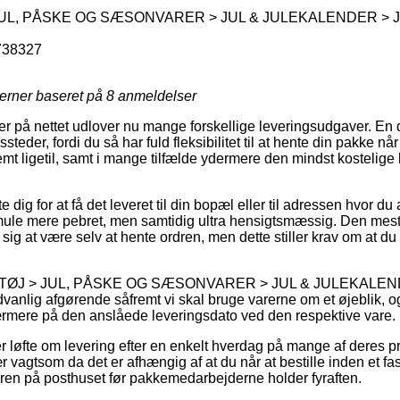
UL, PÅSKE OG SÆSONVARER > JUL & JULEKALENDER > 
738327
jerner baseret på
8
anmeldelser
er på nettet udlover nu mange forskellige leveringsudgaver. En 
steder, fordi du så har fuld fleksibilitet til at hente din pakke nå
emt ligetil, samt i mange tilfælde ydermere den mindst kostelig
e dig for at få det leveret til din bopæl eller til adressen hvor d
mule mere pebret, men samtidig ultra hensigtsmæssig. Den mest 
e sig at være selv at hente ordren, men dette stiller krav om at du
EGETØJ > JUL, PÅSKE OG SÆSONVARER > JUL & JULEKALEN
vanlig afgørende såfremt vi skal bruge varerne om et øjeblik, og
rmere på den anslåede leveringsdato ved den respektive vare.
er løfte om levering efter en enkelt hverdag på mange af deres 
vagtsom da det er afhængig af at du når at bestille inden et fas
aren på posthuset før pakkemedarbejderne holder fyraften.