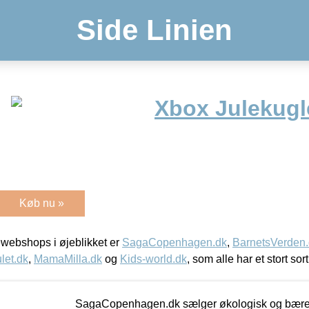
Side Linien
Xbox Julekugl
Køb nu »
webshops i øjeblikket er
SagaCopenhagen.dk
,
BarnetsVerden
let.dk
,
MamaMilla.dk
og
Kids-world.dk
, som alle har et stort sor
SagaCopenhagen.dk sælger økologisk og bæredyg