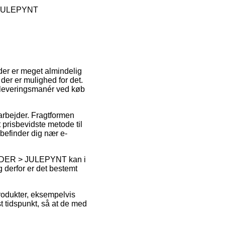
JULEPYNT
der er meget almindelig
r der er mulighed for det.
e leveringsmanér ved køb
u arbejder. Fragtformen
prisbevidste metode til
 befinder dig nær e-
DER > JULEPYNT kan i
 derfor er det bestemt
produkter, eksempelvis
t tidspunkt, så at de med