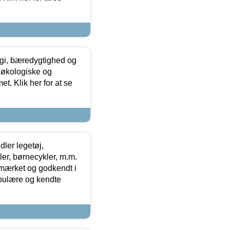
gi, bæredygtighed og
 økologiske og
t. Klik her for at se
ler legetøj,
r, børnecykler, m.m.
-mærket og godkendt i
opulære og kendte