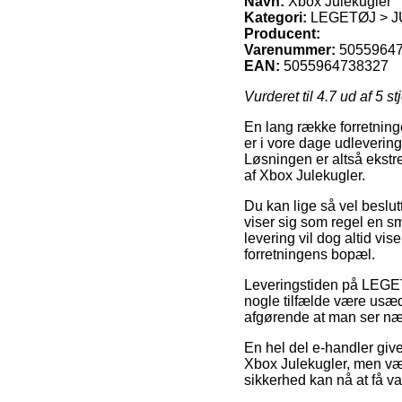
Navn:
Xbox Julekugler
Kategori:
LEGETØJ > J
Producent:
Varenummer:
5055964
EAN:
5055964738327
Vurderet til
4.7
ud af 5 st
En lang række forretning
er i vore dage udleverings
Løsningen er altså ekstr
af Xbox Julekugler.
Du kan lige så vel beslutt
viser sig som regel en s
levering vil dog altid vis
forretningens bopæl.
Leveringstiden på L
nogle tilfælde være usæd
afgørende at man ser næ
En hel del e-handler giv
Xbox Julekugler, men vær 
sikkerhed kan nå at få v