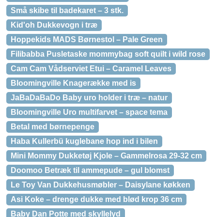
Små skibe til badekaret – 3 stk.
Kid'oh Dukkevogn i træ
Hoppekids MADS Børnestol – Pale Green
Filibabba Pusletaske mommybag soft quilt i wild rose
Cam Cam Vådserviet Etui – Caramel Leaves
Bloomingville Knagerække med is
JaBaDaBaDo Baby uro holder i træ – natur
Bloomingville Uro multifarvet – space tema
Betal med børnepenge
Haba Kullerbü kuglebane hop ind i bilen
Mini Mommy Dukketøj Kjole – Gammelrosa 29-32 cm
Doomoo Betræk til ammepude – gul blomst
Le Toy Van Dukkehusmøbler – Daisylane køkken
Asi Koke – drenge dukke med blød krop 36 cm
Baby Dan Potte med skyllelyd