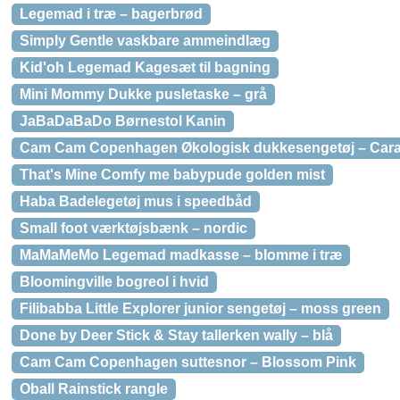
Legemad i træ – bagerbrød
Simply Gentle vaskbare ammeindlæg
Kid'oh Legemad Kagesæt til bagning
Mini Mommy Dukke pusletaske – grå
JaBaDaBaDo Børnestol Kanin
Cam Cam Copenhagen Økologisk dukkesengetøj – Car
That's Mine Comfy me babypude golden mist
Haba Badelegetøj mus i speedbåd
Small foot værktøjsbænk – nordic
MaMaMeMo Legemad madkasse – blomme i træ
Bloomingville bogreol i hvid
Filibabba Little Explorer junior sengetøj – moss green
Done by Deer Stick & Stay tallerken wally – blå
Cam Cam Copenhagen suttesnor – Blossom Pink
Oball Rainstick rangle