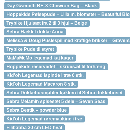
Day Gweneth RE-X Chewron Bag – Black
Hoppekids Pølsepude – Lilla m. blomster – Beautiful Bl
Trybike Hjulsæt fra 2 til 3 hjul – Beige
Sebra Hæklet dukke Anna
Melissa & Doug Puslespil med kraftige brikker – Gravem
Trybike Pude til styret
MaMaMeMo legemad kaj kager
Hoppekids reservedel – skruesæt til forhæng
Kid'oh Legemad Ispinde i træ 6 stk.
Kid'oh Legemad Macaron 8 stk.
Sebra Dukkehusmøbler køkken til Sebra dukkehuset
Sebra Melamin spisesæt 5 dele – Seven Seas
Sebra Bestik – powder blue
Kid'oh Legemad røremaskine i træ
Filibabba 30 cm LED hval