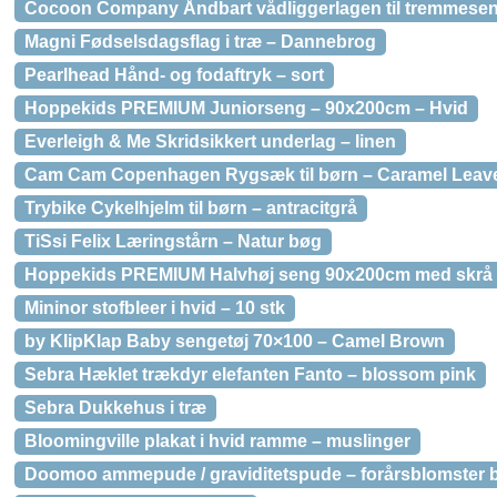
Cocoon Company Åndbart vådliggerlagen til tremmesen
Magni Fødselsdagsflag i træ – Dannebrog
Pearlhead Hånd- og fodaftryk – sort
Hoppekids PREMIUM Juniorseng – 90x200cm – Hvid
Everleigh & Me Skridsikkert underlag – linen
Cam Cam Copenhagen Rygsæk til børn – Caramel Leav
Trybike Cykelhjelm til børn – antracitgrå
TiSsi Felix Læringstårn – Natur bøg
Hoppekids PREMIUM Halvhøj seng 90x200cm med skrå st
Mininor stofbleer i hvid – 10 stk
by KlipKlap Baby sengetøj 70×100 – Camel Brown
Sebra Hæklet trækdyr elefanten Fanto – blossom pink
Sebra Dukkehus i træ
Bloomingville plakat i hvid ramme – muslinger
Doomoo ammepude / graviditetspude – forårsblomster b