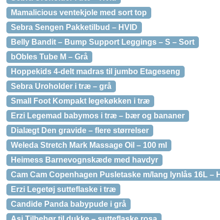
Mamalicious ventekjole med sort top
Sebra Sengen Pakketilbud – HVID
Belly Bandit – Bump Support Leggings – S – Sort
bObles Tube M – Grå
Hoppekids 4-delt madras til jumbo Etageseng
Sebra Uroholder i træ – grå
Small Foot Kompakt legekøkken i træ
Erzi Legemad babymos i træ – bær og bananer
Dialægt Den gravide – flere størrelser
Weleda Stretch Mark Massage Oil – 100 ml
Heimess Barnevognskæde med havdyr
Cam Cam Copenhagen Pusletaske m/lang lynlås 16L – 
Erzi Legetøj sutteflaske i træ
Candide Panda babypude i grå
Asi Tilbehør til dukke – sutteflaske rosa