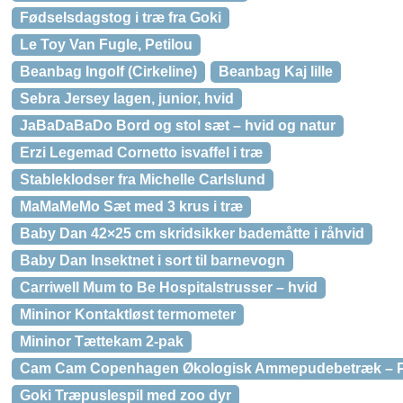
Fødselsdagstog i træ fra Goki
Le Toy Van Fugle, Petilou
Beanbag Ingolf (Cirkeline)
Beanbag Kaj lille
Sebra Jersey lagen, junior, hvid
JaBaDaBaDo Bord og stol sæt – hvid og natur
Erzi Legemad Cornetto isvaffel i træ
Stableklodser fra Michelle Carlslund
MaMaMeMo Sæt med 3 krus i træ
Baby Dan 42×25 cm skridsikker bademåtte i råhvid
Baby Dan Insektnet i sort til barnevogn
Carriwell Mum to Be Hospitalstrusser – hvid
Mininor Kontaktløst termometer
Mininor Tættekam 2-pak
Cam Cam Copenhagen Økologisk Ammepudebetræk – P
Goki Træpuslespil med zoo dyr