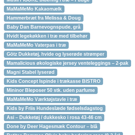
MaMaMeMo Kakaomælk
Hammerbræt fra Melissa & Doug
Baby Dan Barnevognspude, grå
Hvidt legekøkken i træ med tilbehør
MaMaMeMo Vaterpas i træ
Götz Dukketøj, hvide og lyserøde strømper
Mamalicious økologiske jersey venteleggings – 2-pak
Magni Stabel lyserød
Kids Concept Ispinde i trækasse BISTRO
Mininor Bleposer 50 stk. uden parfume
MaMaMeMo Værktøjstavle i træ
Kids by Friis Hundeslæde fødselsdagstog
Asi – Dukketøj / dukkesko i rosa 43-46 cm
Done by Deer Hagesmæk Contour – blå