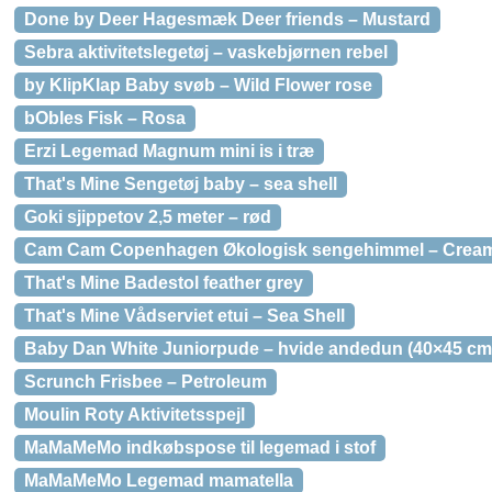
Done by Deer Hagesmæk Deer friends – Mustard
Sebra aktivitetslegetøj – vaskebjørnen rebel
by KlipKlap Baby svøb – Wild Flower rose
bObles Fisk – Rosa
Erzi Legemad Magnum mini is i træ
That's Mine Sengetøj baby – sea shell
Goki sjippetov 2,5 meter – rød
Cam Cam Copenhagen Økologisk sengehimmel – Cream
That's Mine Badestol feather grey
That's Mine Vådserviet etui – Sea Shell
Baby Dan White Juniorpude – hvide andedun (40×45 cm
Scrunch Frisbee – Petroleum
Moulin Roty Aktivitetsspejl
MaMaMeMo indkøbspose til legemad i stof
MaMaMeMo Legemad mamatella