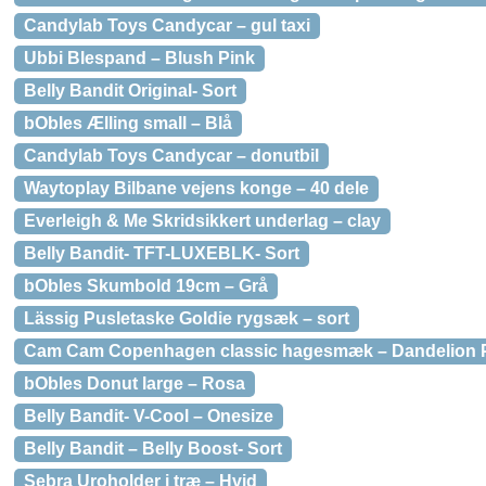
Candylab Toys Candycar – gul taxi
Ubbi Blespand – Blush Pink
Belly Bandit Original- Sort
bObles Ælling small – Blå
Candylab Toys Candycar – donutbil
Waytoplay Bilbane vejens konge – 40 dele
Everleigh & Me Skridsikkert underlag – clay
Belly Bandit- TFT-LUXEBLK- Sort
bObles Skumbold 19cm – Grå
Lässig Pusletaske Goldie rygsæk – sort
Cam Cam Copenhagen classic hagesmæk – Dandelion P
bObles Donut large – Rosa
Belly Bandit- V-Cool – Onesize
Belly Bandit – Belly Boost- Sort
Sebra Uroholder i træ – Hvid