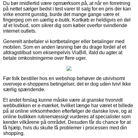
Du bør imidlertid være opmærksom på, at når en forretning
på nettet sælger bedst i test varer til salg for en pris der kan
virke enormt gunstig, burde det mange gange være et
fingerpeg om en uærlig e-butik. Kortkøb er heldigvis en del
af et lovbud, som sikrer dig som køber overfor svindlende
internet outlets.
Generelt anbefaler vi kortbetalinger eller betalinger med
mobilen. Som en anden løsning bør du drage fordel af et
afdragstilbud som eksempelvis ViaBill, ifald du agter at
betale omkostningerne over flere uger.
Før folk bestiller hos en webshop behøver de utvivlsomt
overveje e-shoppens betingelser, det er dog uden tvivl ikke
særlig spændende.
Et andet forslag kunne måske være at granske hvorvidt
webbutikken er e-mærket, hvilket længe har været et billede
på at online virksomheden efterfølger de danske love, og at
online butikken rutinemæssigt vurderes af specialister som
kender vilkårene på området. Desuden får du chance for at
få hjælp, hvis du skulle få problemer i processen med din
shopping.