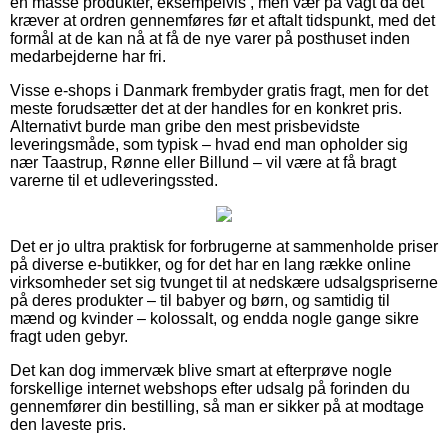
en masse produkter, eksempelvis , men vær på vagt da det
kræver at ordren gennemføres før et aftalt tidspunkt, med det
formål at de kan nå at få de nye varer på posthuset inden
medarbejderne har fri.
Visse e-shops i Danmark frembyder gratis fragt, men for det
meste forudsætter det at der handles for en konkret pris.
Alternativt burde man gribe den mest prisbevidste
leveringsmåde, som typisk – hvad end man opholder sig
nær Taastrup, Rønne eller Billund – vil være at få bragt
varerne til et udleveringssted.
Det er jo ultra praktisk for forbrugerne at sammenholde priser
på diverse e-butikker, og for det har en lang række online
virksomheder set sig tvunget til at nedskære udsalgspriserne
på deres produkter – til babyer og børn, og samtidig til
mænd og kvinder – kolossalt, og endda nogle gange sikre
fragt uden gebyr.
Det kan dog immervæk blive smart at efterprøve nogle
forskellige internet webshops efter udsalg på forinden du
gennemfører din bestilling, så man er sikker på at modtage
den laveste pris.