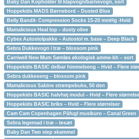
Baby Dan Kopholder til klapvogn/barnevogn, sort
Hoppekids MADS Børnebord – Dusted Blue
Belly Bandit- Compression Socks 15-20 mmHg -Hvid
Mamalicious Heal top – dusty olive
Cybex Autostolpakke – Autostol m. base – Deep Black
Sebra Dukkevogn i træ – blossom pink
Carriwell New Mum Sømløs økologisk amme-bh – sort
Hoppekids BASIC delbar himmelseng – Hvid – Flere stør
Sebra dukkeseng – blossom pink
Mamalicious Sabine strømpebuks, 50 den
Hoppekids BASIC halvhøj modul – Hvid – Flere størrels
Hoppekids BASIC briks – Hvid – Flere størrelser
Cam Cam Copenhagen Påfugl musikuro – Canal Green
Sebra legemad i træ – tesæt
Baby Dan Two step skammel