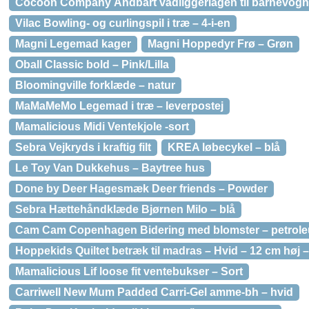
Cocoon Company Åndbart vådliggerlagen til barnevogn
Vilac Bowling- og curlingspil i træ – 4-i-en
Magni Legemad kager
Magni Hoppedyr Frø – Grøn
Oball Classic bold – Pink/Lilla
Bloomingville forklæde – natur
MaMaMeMo Legemad i træ – leverpostej
Mamalicious Midi Ventekjole -sort
Sebra Vejkryds i kraftig filt
KREA løbecykel – blå
Le Toy Van Dukkehus – Baytree hus
Done by Deer Hagesmæk Deer friends – Powder
Sebra Hættehåndklæde Bjørnen Milo – blå
Cam Cam Copenhagen Bidering med blomster – petrol
Hoppekids Quiltet betræk til madras – Hvid – 12 cm høj – 
Mamalicious Lif loose fit ventebukser – Sort
Carriwell New Mum Padded Carri-Gel amme-bh – hvid