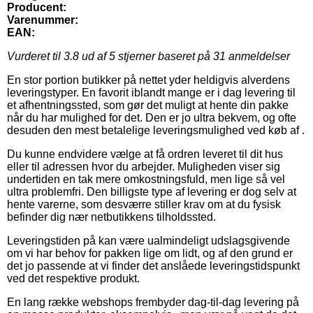
Producent:
Varenummer:
EAN:
Vurderet til
3.8
ud af 5 stjerner baseret på
31
anmeldelser
En stor portion butikker på nettet yder heldigvis alverdens
leveringstyper. En favorit iblandt mange er i dag levering til
et afhentningssted, som gør det muligt at hente din pakke
når du har mulighed for det. Den er jo ultra bekvem, og ofte
desuden den mest betalelige leveringsmulighed ved køb af .
Du kunne endvidere vælge at få ordren leveret til dit hus
eller til adressen hvor du arbejder. Muligheden viser sig
undertiden en tak mere omkostningsfuld, men lige så vel
ultra problemfri. Den billigste type af levering er dog selv at
hente varerne, som desværre stiller krav om at du fysisk
befinder dig nær netbutikkens tilholdssted.
Leveringstiden på kan være ualmindeligt udslagsgivende
om vi har behov for pakken lige om lidt, og af den grund er
det jo passende at vi finder det anslåede leveringstidspunkt
ved det respektive produkt.
En lang række webshops frembyder dag-til-dag levering på