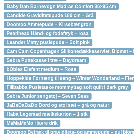
Baby Dan Barnevogn Madras Comfort 36×95 cm
Candide Graviditetspude 180 cm – Grå
Doomoo Ammepude – Kirsebær grøn
Pearlhead Hånd- og fodaftryk – rosa
Leander Matty puslepude – Soft pink
Cam Cam Copenhagen Silikonedækkeserviet, Blomst – 
Sebra Puttekasse i træ – Daydream
bObles Elefant medium – Rosa
Hoppekids Forhæng til seng – Winter Wonderland – Flere
Filibabba Pusletaske mommybag soft quilt i dark grey
Sebra Junior sengetøj – Seven Seas
JaBaDaBaDo Bord og stol sæt – grå og natur
Haba Legemad mælkekarton – 1 stk
MaMaMeMo Havre drik
Doomoo Betræk til graviditets- og ammepude – gul blom