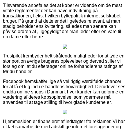
Tilsvarende anbefales det at køber er vidende om de mest
vitale reglementer der kan have indvirkning på
transaktionen, f.eks. hvilken byttepolitik internet selskabet
bruger. På grund af dette er det ligeledes relevant, at man
stadig beholder ens kvittering, således man senere kan
påvise ordren af , ligegyldigt om man leder efter en vare til
en dame eller herre.
Trustpilot frembyder helt strålende muligheder for at tyde en
stor portion øvrige brugeres oplevelser og derved stiller vi
forslag om, at du eftersøger online forhandlerens ratings af
før du handler.
Facebook fremskaffer lige så vel rigtig værdifulde chancer
for at få et kig ind i e-handlens troværdighed. Derudover ses
endda online shops i Danmark hvor kunder kan udforme en
vurdering af deres købsoplevelse, som ydermere må
anvendes til at tage stilling til hvor glade kunderne er.
Hjemmesiden er finansieret af indtægter fra reklamer. Vi har
et tæt samarbejde med adskillige internet foretagender og