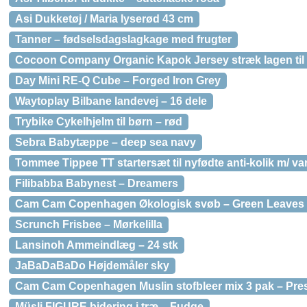
Asi Dukketøj / Maria lyserød 43 cm
Tanner – fødselsdagslagkage med frugter
Cocoon Company Organic Kapok Jersey stræk lagen til
Day Mini RE-Q Cube – Forged Iron Grey
Waytoplay Bilbane landevej – 16 dele
Trybike Cykelhjelm til børn – rød
Sebra Babytæppe – deep sea navy
Tommee Tippee TT startersæt til nyfødte anti-kolik m/ v
Filibabba Babynest – Dreamers
Cam Cam Copenhagen Økologisk svøb – Green Leaves
Scrunch Frisbee – Mørkelilla
Lansinoh Ammeindlæg – 24 stk
JaBaDaBaDo Højdemåler sky
Cam Cam Copenhagen Muslin stofbleer mix 3 pak – Pr
Müsli FIGURE bidering i træ – Fudge