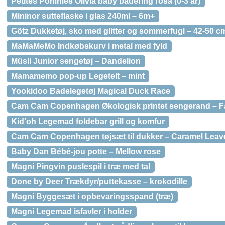
Petites Pommes Olivia baby badering rosa (0-3 år)
Mininor sutteflaske i glas 240ml – 6m+
Götz Dukketøj, sko med glitter og sommerfugl – 42-50 c
MaMaMeMo Indkøbskurv i metal med fyld
Müsli Junior sengetøj – Dandelion
Mamamemo pop-up Legetelt – mint
Yookidoo Badelegetøj Magical Duck Race
Cam Cam Copenhagen Økologisk printet sengerand – 
Kid'oh Legemad foldebar grill og komfur
Cam Cam Copenhagen tøjsæt til dukker – Caramel Leav
Baby Dan Bébé-jou potte – Mellow rose
Magni Pingvin puslespil i træ med tal
Done by Deer Trækdyr/puttekasse – krokodille
Magni Byggesæt i opbevaringsspand (træ)
Magni Legemad isfavler i holder