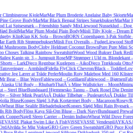
 Climbingrose Kjole
MarMar Plum Broderie Anglaise Baby Skjorte
Ma
y Pine Grove Body
MarMar Black Bengal Stripes Smækbukser
MarMar H
od Lai Spisesmæk – Friendship Sandy Mix
Liewood Nusseklud – Dog
Blød Bold
MarMar Plum Modal Plain Body
Müsli Tilly Kjole – Dream 
udge
by KlipKlap KK Sofa – Brown
BORN Copenhagen 3-Pak Stofble 
r Earth Rib Strømpebukser
Müsli Fox Overalls – Fudge
Liewood Stof
ld Mushrooms Body
Cloby Heldragt Coconut Brown
Pure Pure Mini So
o Choses Talking Rainbow Sweatshirt
Wood Wood Bukser Dark Red
aileg Kanin str. 3 – Jumpsuit Rose
MP Strømper i Uld m. Blondekant 
r Shorts – Lark
Djeco Regnbue Kuglepen – Aiko
Djeco Trækkoala Otto
A
Tatoveringer – Armbånd
Fidella FlyClick Chevron/Black – Toddler
Lov
ative Jeg Lærer at Tråde Perler
Moulin Roty Malebog Med 160 Kliste
Mr Bear – Blue Wave
Fablewood – Gorillaen
Fablewood – Bjørnen
Fab
 Alaska Uld Body – Rhubarb
ThatÂ´s Mine Wallsticker – Moon
Minima
ut – Steel Blue
Bundgaard Hjemmesko Tannu – Dark Rose
I Dig Denim
by – Silver Mink Pearl
AsÃ­ Dukke Tilbehør – Puslesæt
AsÃ­ Dukke Til
Nolia Bluse
Konges Sløjd 3-Pak Kortærmet Body – Macaroon/Rosey/R
s
Wheat Blue Sealife Blebadebukser
Konges Sløjd Mini Rain Rygsæk –
lls Rib Body
Flöss Kaya Slå-Om Bluse – Dark Navy
Bundgaard Prewal
ark Copper
Najell Sleep Carrier – Denim Indigo
Wheat Wild Dove Fore
SEVASSE Plakat Swim Like A Fish
ViSSEVASSE Vendespil
AYKASA 
 Ord
Alvilda Se Mig Vokse
GRO Grey Green Sweatshirt
GRO Puce Kjol
 Puce Baby Leggings
Liewood Silikone Drikkedunk 350 ml – Cat Ro