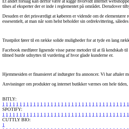
Et andet forslag kan derfor være at kigge hvorvidt internet webshoppen
tilses af eksperter der er inde i reglementet på området. Derudover ti
Desuden er det prisværdigt at køberen er vidende om de elementære reg
essesentielt, at man når som helst beholder sin ordrekvittering, således
Trustpilot fører til en række solide muligheder for at tyde en lang r
Facebook medfører lignende visse pæne metoder til at få kendskab til 
tilmed burde udnyttes til vurdering af hvor glade kunderne er.
Hjemmesiden er finansieret af indtægter fra annoncer. Vi har aftaler me
Anvisninger om produkter og internet butikker værnes om hele tiden, m
BITLY:
1
1
1
1
1
1
1
1
1
1
1
1
1
1
1
1
1
1
1
1
1
1
1
1
1
1
1
1
1
1
1
1
1
1
1
1
1
SPOTIFY:
1
1
1
1
1
1
1
1
1
1
1
1
1
1
1
1
1
1
1
1
1
1
1
1
1
1
1
1
1
1
1
1
1
1
1
1
1
CUTTLY BIO:
1