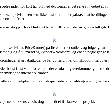
n ordre inden for kort tid, og med det formål er det selvsagt vigtigt at
, eksempelvis , men som ikke desto mindre er påkrævet at bestillingen 
ersonalet får fri.
år man shopper for et fastslået beløb. Ellers skal du vælge den billigste
 priser (via fx PriceRunner) på flere internet outlets, og følgelig har 
g samtidig også til mænd og kvinder – voldsomt, og endda nogle gange t
irksomheder efter rabatkoder på før du færdiggør din shopping, så du er s
yder bedst i test varer for en pris der er ufattelig overkommelig, burd
for snydagtige internet selskaber.
n alternativ mulighed burde du drage fordel af en afdragsløsning fra for 
eje netbutikkens vilkår, dog er det tit et tidskrævende projekt.