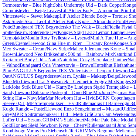
Termostøvler – Blue Night
Joha Undertrøje Uld – Dark Copper
Konges
Gummistøvler – Beige Leaves
Lil’ Atelier Body – Almondine Print
Lil
Vinterstøvle – Støvet Makeup
Lil’ Atelier Blonde Body – Tortoise She
Ask Suede Sko – Leo
Lil’ Atelier Baby Kjole – Almondine Print
Hevea
Potte
Bundgaard TEX Begyndersko The Walk – Black
Fidella Flytai
Spilledåse m. Roterende Dyr
Konges Sløjd LED Lemon Lampe
Liewo
Termojakke
Moulin Roty Tryllestav – Lyserød
Mini A Ture Hue – An
Green/Creme
Liewood Gina Hue m. Ører – Tuscany Rose
Konges Sløj
Meo Sweater – Cream/Navy Stripe
Maileg Julemandens Kone – Small
Brown
Liewood Neo Drikkedunk 500 ml – Rainbow Mix
Naturkind 
Kortærmet Body Uld – Natur
Naturkind Cosy Bæreplade Panther
Natu
– Valnød
Bundgaard Orla Vinterstøvle – Brown
Huttelihut Elefanthue
Plum
ANGULUS Begynder TEX Vinterstøvle – Leopard
Liewood 4-
Oat
ANGULUS Begynderstøvlet m. Lynlås – Makeup/Beige
Liewood 
Blue Mix
Liewood Lai Spisesmæk – Geometric Foggy Mix
Konges S
Lark
Joha Strik Bluse Uld – Karry
By Lindgren Sigrid Termojakke – 
Sandy
Liewood Silikone Puslespil – Dino Blue Mix
Joha Pyjamas Bom
String Hat – Navy
MarMar Newborn Hat – Hvid
BORN Copenhagen 
Sleeve 0,5L,
MP Strømpebukser – Hvid
Rullemadras til Barnevogn 3
Kugle Rangle – Pastel
Liewood Enzo Sengehimmel – Mustard
Uldflee
Grey
MP Rib Strømpebukser i Uld – Mørk Grå
Cam Cam Weekendtask
Luffer Uld – Sesame
GRIMM’s Stablebræt
MarMar Pale Blue Modal 
Gold
Konges Sløjd Newborn Kyse – Cherry
Rullemadras til Juno Se
Kombivogn Varius Pro Siebenschläfer
GRIMM’s Regnbue Mellem – 