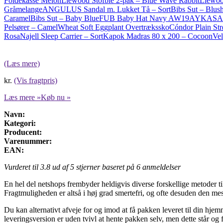
Foldekasse Melon
Liewood Stofble 2-pak – Blue Wave Rabbit
Liewoo
Gråmelange
ANGULUS Sandal m. Lukket Tå – Sort
Bibs Sut – Blus
Caramel
Bibs Sut – Baby Blue
FUB Baby Hat Navy AW19
AYKASA Mi
Pelsører – Camel
Wheat Soft Eggplant Overtrækssko
Cóndor Plain St
Rosa
Najell Sleep Carrier – Sort
Kapok Madras 80 x 200 – Cocoon
Vel
(Læs mere)
kr.
(Vis fragtpris)
Læs mere »
Køb nu »
Navn:
Kategori:
Producent:
Varenummer:
EAN:
Vurderet til
3.8
ud af 5 stjerner baseret på
6
anmeldelser
En hel del netshops frembyder heldigvis diverse forskellige metoder ti
Fragtmuligheden er altså i høj grad smertefri, og ofte desuden den mes
Du kan alternativt afveje for og imod at få pakken leveret til din hj
leveringsversion er uden tvivl at hente pakken selv, men dette står og 