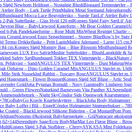
 Sløjd Newborn Heldragt – Nostalgie Blush
Bisgaard Termostøvler – 
’ Atelier Body – Lark Turtle Print
Maileg Metal Snemand Juleophæng
K
ll
Bundgaard Mocca Lace Begyndersko – Suede Tan
Lil’ Atelier Baby
 2-Pak Sutteflaske – Glas Hvid 120 ml
Konges Sløjd Fairy Sæt
Lil’ At
 Chevron Blue – Baby
Liewood Kageform – Mr Bear Golden Caramel
A
od 6-Pak Pandekageforme – Rose Multi Mix
Wheat Regntøj Charlie – 
gora Cream
Liewood Enzo Sengehimmel – Stormy Blue
Bow’s by Stær H
d Termo Drikkeflaske – Petit Lapin
Maileg Julemand – Large 115 cm.
 84 cm.
Konges Sløjd Mommy Bag – Blue Blossom Mist
Bundgaard Ro
Barnevogn LUX Evo Salvie
Mushie Sutteholder – Blush
Langkilde & S
rkind Safety Sæt
Bundgaard Tokker TEX Vinterstøvle – Black
Nature 
 m. Pelskvast – Sand
ANGULUS TEX Vinterstøvle – Dust Makeup
Wod
pak Ophæng – Dino Golden Caramel Mix
ANGULUS Støvlet m. Uldfo
Milo Strik Nusseklud Rabbit – Tuscany Rose
ANGULUS Støvlet m. U
løjd Hagesmæk – Flower Bouquet
Konges Sløjd Siff Bluse – Artic Sea
H
Lavender Gold
Joha Pyjamas Bomuld – Navy Gaming
By Lindgren Sigr
uld – Green Flowers
Naturkind Barnevogn Vita Panther XL
Serendipi
Ammepudebetræk – Night Sky
Cóndor Side Openwork Knæstrømper –
4×78
GoBabyGo Kravle Knæbeskyttere – Black
Joha Body Hulmønster 
ce Baby Luffer i Blå – Engel
Cóndor Hulmønster Strømpebukser – 780
e Coated – Black
Liewood Silikone Bidering – Cat Mustard
Pom Pom C
Heldragt
Nonomo Økologisk Babyhængekøje – Grå
Natracare økologisk
ng 62×144
Serendipity Sage/Ecru Body
MarMar Leo Flæse Bluse – Bro
Multi
Konges Sløjd 3-Pak Stofbleer – Cherry
AYKASA Mini Foldekass