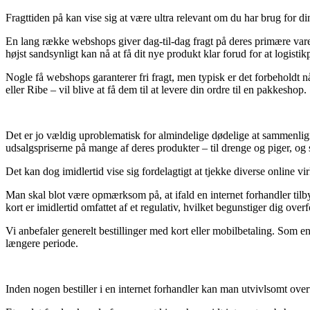
Fragttiden på kan vise sig at være ultra relevant om du har brug for di
En lang række webshops giver dag-til-dag fragt på deres primære varer
højst sandsynligt kan nå at få dit nye produkt klar forud for at logistikp
Nogle få webshops garanterer fri fragt, men typisk er det forbeholdt n
eller Ribe – vil blive at få dem til at levere din ordre til en pakkeshop.
Det er jo vældig uproblematisk for almindelige dødelige at sammenligne
udsalgspriserne på mange af deres produkter – til drenge og piger, o
Det kan dog imidlertid vise sig fordelagtigt at tjekke diverse online v
Man skal blot være opmærksom på, at ifald en internet forhandler tilb
kort er imidlertid omfattet af et regulativ, hvilket begunstiger dig over
Vi anbefaler generelt bestillinger med kort eller mobilbetaling. Som e
længere periode.
Inden nogen bestiller i en internet forhandler kan man utvivlsomt overv