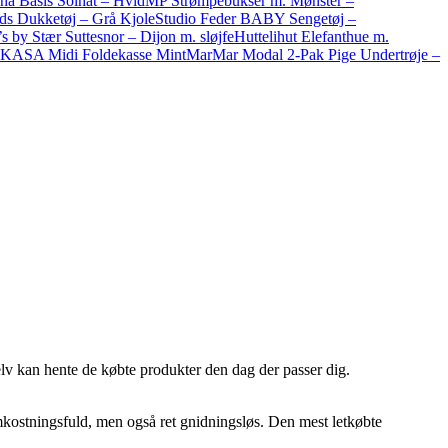
ha Basis Solhat – Hvid
MP Strømpebukser m. Mønster –
ds Dukketøj – Grå Kjole
Studio Feder BABY Sengetøj –
 by Stær Suttesnor – Dijon m. sløjfe
Huttelihut Elefanthue m.
KASA Midi Foldekasse Mint
MarMar Modal 2-Pak Pige Undertrøje –
elv kan hente de købte produkter den dag der passer dig.
omkostningsfuld, men også ret gnidningsløs. Den mest letkøbte