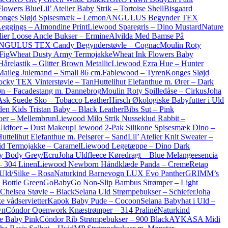
Flowers Blue
Lil’ Atelier Baby Strik – Tortoise Shell
Bisgaard
onges Sløjd Spisesmæk – Lemon
ANGULUS Begynder TEX
 Leggings – Almondine Print
Liewood Sparegris – Dino Mustard
Nature
elier Loose Ancle Bukser – Ermine
Alvilda Med Bamse På
NGULUS TEX Candy Begynderstøvle – Cognac
Moulin Roty
Fig
Wheat Dusty Army Termojakke
Wheat Ink Flowers Baby
årelastik – Glitter Brown Metallic
Liewood Ezra Hue – Hunter
Maileg Julemand – Small 86 cm.
Fablewood – Tyren
Konges Sløjd
cky TEX Vinterstøvle – Tan
Huttelihut Elefanthue m. Ører – Dark
øn – Facadestang m. Dannebrog
Moulin Roty Spilledåse – Cirkus
Joha
Ask Suede Sko – Tobacco Leather
Hirsch Økologiske Babyfutter i Uld
en Kids Tristan Baby – Black Leather
Bibs Sut – Pink
er – Mellembrun
Liewood Milo Strik Nusseklud Rabbit –
ldfoer – Dust Makeup
Liewood 2-Pak Silikone Spisesmæk Dino –
uttelihut Elefanthue m. Pelsører – Sand
Lil’ Atelier Knit Sweater –
id Termojakke – Caramel
Liewood Legetæppe – Dino Dark
ty Body Grey/Ecru
Joha Uldfleece Køredragt – Blue Melange
esencia
 304 Linen
Liewood Newborn Håndklæde Panda – Creme
Retap
Uld/Silke – Rosa
Naturkind Barnevogn LUX Evo Panther
GRIMM’s
 Bottle Green
GoBabyGo Non-Slip Bambus Strømper – Light
helsea Støvle – Black
Selana Uld Strømpebukser – Schiefer
Joha
e vådservietter
Kapok Baby Pude – Cocoon
Selana Babyhat i Uld –
wn
Cóndor Openwork Knæstrømper – 314 Praliné
Naturkind
e Baby Pink
Cóndor Rib Strømpebukser – 900 Black
AYKASA Midi