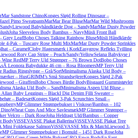
rMar Sandstone Chino
Konges Sløjd Rolling Dinosaur –
azel Pimo Sweatpants
MarMar Bear Bluse
MarMar Wild Mushrooms
 Sandy
Liewood Babyhåndklæde Dog – Sandy
MarMar Dusty Powder
Blush
Joha Sleeveless Body Bambus – Navy
Müsli Front Ball
– Grey Leaf
Bobo Choses Talking Rainbow Bluse
Müsli Håndklæde
ble 4-Pak – Tuscany Rose Multi Mix
MarMar Dusty Powder Sprinkles
lhat – Caramel
Cloby Hagesmærk i Kork
Easygrow Refleks Tvilling
Liewood Rory Cap Stripe – Peach/Sandy/Yellow
Selana Babykyse i
– Wine Red
MP Terry Uld Strømper – 76 Brown Dot
Bobo Choses
sÃ­ Leonora Babydukke 46 cm – Rosa Bloomers
MP Terry Uld
e Radius Ringslynge – Grå/Sort
Minimalisma Alaska Uld Body –
rmærker – Hus
GRIMM’s Små Strandsejlere
Konges Sløjd 2-Pak
lewood – Giraffen
Bobo Choses Birdie Body
Bisgaard Gummistøvler
lisma Alaska Uld Body – Sand
Minimalisma Aspen Uld Bluse –
 Allan Baby Leggings – Black
I Dig Denim Filli Sweater –
behør – Badesæt
Konges Sløjd 3-Pak Scrunchies Small –
aspberry
MP Glimmer Strømpebukser i Viskose/Bambus – 102
 Dino
Wheat Cups And Mice Savlesmæk
MP Glimmer Strømper –
ker Velcro – Dark Rose
Joha Heldragt Uld/Bambus – Copper
st Body
ViSSEVASSE Plakat Ballerina
ViSSEVASSE Plakat Tree
Mini Foldekasse Salmon
ViSSEVASSE Mix & Match
Liewood 3-
e
MP Glimmer Strømpebukser i Bomuld – 1451 Dark Rose
Joha
se
GRO Grey Green Wilde Bukser
GRO Fawn Body
En Fant