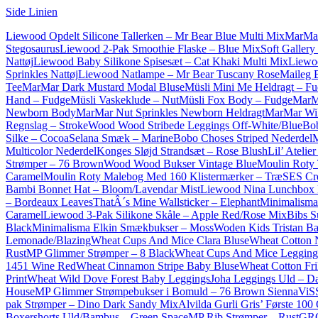
Side Linien
Liewood Opdelt Silicone Tallerken – Mr Bear Blue Multi Mix
MarMar
Stegosaurus
Liewood 2-Pak Smoothie Flaske – Blue Mix
Soft Galler
Nattøj
Liewood Baby Silikone Spisesæt – Cat Khaki Multi Mix
Liewo
Sprinkles Nattøj
Liewood Natlampe – Mr Bear Tuscany Rose
Maileg 
Tee
MarMar Dark Mustard Modal Bluse
Müsli Mini Me Heldragt – F
Hand – Fudge
Müsli Vaskeklude – Nut
Müsli Fox Body – Fudge
MarMa
Newborn Body
MarMar Nut Sprinkles Newborn Heldragt
MarMar Wi
Regnslag – Stroke
Wood Wood Stribede Leggings Off-White/Blue
Bob
Silke – Cocoa
Selana Smæk – Marine
Bobo Choses Striped Nederdel
M
Multicolor Nederdel
Konges Sløjd Strandsæt – Rose Blush
Lil’ Atelie
Strømper – 76 Brown
Wood Wood Bukser Vintage Blue
Moulin Roty 
Caramel
Moulin Roty Malebog Med 160 Klistermærker – Træ
SES Cre
Bambi Bonnet Hat – Bloom/Lavendar Mist
Liewood Nina Lunchbox 
– Bordeaux Leaves
ThatÂ´s Mine Wallsticker – Elephant
Minimalisma
Caramel
Liewood 3-Pak Silikone Skåle – Apple Red/Rose Mix
Bibs S
Black
Minimalisma Elkin Smækbukser – Moss
Woden Kids Tristan Ba
Lemonade/Blazing
Wheat Cups And Mice Clara Bluse
Wheat Cotton 
Rust
MP Glimmer Strømper – 8 Black
Wheat Cups And Mice Legging
1451 Wine Red
Wheat Cinnamon Stripe Baby Bluse
Wheat Cotton Fri
Print
Wheat Wild Dove Forest Baby Leggings
Joha Leggings Uld – D
House
MP Glimmer Strømpebukser i Bomuld – 76 Brown Sienna
ViS
pak Strømper – Dino Dark Sandy Mix
Alvilda Gurli Gris’ Første 100
Boxershorts Uld/Bambus – Green Space
MP Rib Strømper – Rust
GRO