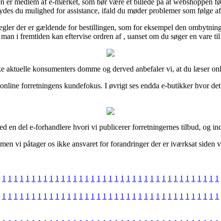
 er medlem af e-mærket, som bør være et billede på at webshoppen føjer d
lbydes du mulighed for assistance, ifald du møder problemer som følge af
ler der er gældende for bestillingen, som for eksempel den ombytningsr
 man i fremtiden kan eftervise ordren af , uanset om du søger en vare til
ække aktuelle konsumenters domme og derved anbefaler vi, at du læser on
online forretningens kundefokus. I øvrigt ses endda e-butikker hvor det
d en del e-forhandlere hvori vi publicerer forretningernes tilbud, og in
en vi påtager os ikke ansvaret for forandringer der er iværksat siden v
1
1
1
1
1
1
1
1
1
1
1
1
1
1
1
1
1
1
1
1
1
1
1
1
1
1
1
1
1
1
1
1
1
1
1
1
1
1
1
1
1
1
1
1
1
1
1
1
1
1
1
1
1
1
1
1
1
1
1
1
1
1
1
1
1
1
1
1
1
1
1
1
1
1