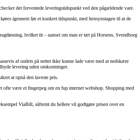
 vi checker det forventede leveringstidspunkt ved den pågældende vare.
køres igennem før et konkret tidspunkt, med hensynstagen til at de
 fragtløsning, hvilket tit – uanset om man er tæt på Horsens, Svendborg
massevis af outlets på nettet ikke kunne lade være med at nedskære
ilbyde levering uden omkostninger.
ikret at opnå den laveste pris.
e det ofte være et fingerpeg om en fup internet webshop. Shopping med
eksempel ViaBill, såfremt du hellere vil godtgøre prisen over en