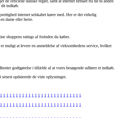
e officielle danske regler, samt at internet firmaet fra tid til anden
 dit indkøb.
ettighed internet selskabet kører med. Her er det virkelig
 en dame eller herre.
line shoppens ratings af forinden du køber.
 er muligt at levere en anmeldelse af virksomhedens service, hvilket
dhenter godtgørelse i tilfælde af at vores besøgende udfører et indkøb.
i senest opdaterede de viste oplysninger.
1
1
1
1
1
1
1
1
1
1
1
1
1
1
1
1
1
1
1
1
1
1
1
1
1
1
1
1
1
1
1
1
1
1
1
1
1
1
1
1
1
1
1
1
1
1
1
1
1
1
1
1