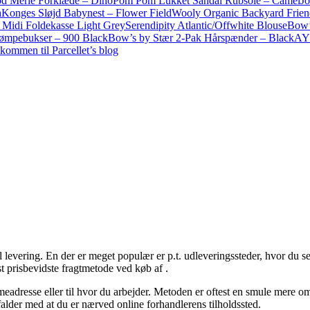
d Merle Forklæde – Dino
Pom Pom Lukket Sandal Rubsole – Camel
Jo
h
Konges Sløjd Babynest – Flower Field
Wooly Organic Backyard Frien
di Foldekasse Light Grey
Serendipity Atlantic/Offwhite Blouse
Bow’s
rømpebukser – 900 Black
Bow’s by Stær 2-Pak Hårspænder – Black
AY
kommen til Parcellet’s blog
l levering. En der er meget populær er p.t. udleveringssteder, hvor du s
t prisbevidste fragtmetode ved køb af .
emmeadresse eller til hvor du arbejder. Metoden er oftest en smule mere 
falder med at du er nærved online forhandlerens tilholdssted.